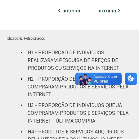
infantil
anterior
próxima
Fundamental
3
5
Médio
6
11
Indicadores Relacionados
Superior
17
29
H1 - PROPORÇÃO DE INDIVÍDUOS
REALIZARAM PESQUISA DE PREÇOS DE
FAIXA
De 10 a 15
1
2
PRODUTOS OU SERVIÇOS NA INTERNET
ETÁRIA
anos
H2 - PROPORÇÃO DE INDIVÍDUOS QUE JÁ
De 16 a 24
COMPRARAM PRODUTOS E SERVIÇOS PELA
6
12
anos
INTERNET
H3 - PROPORÇÃO DE INDIVÍDUOS QUE JÁ
De 25 a 34
12
18
COMPRARAM PRODUTOS E SERVIÇOS PELA
anos
INTERNET - ÚLTIMA COMPRA
De 35 a 44
H4 - PRODUTOS E SERVIÇOS ADQUIRIDOS
10
17
anos