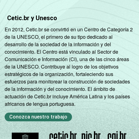
CLASSE
A
23
43
3
Cetic.br y Unesco
SOCIAL
B
16
25
En 2012, Cetic.br se convirtió en un Centro de Categoría 2
de la UNESCO, el primero de su tipo dedicado al
C
4
8
desarrollo de la sociedad de la información y del
conocimiento. El Centro está vinculado al Sector de
D E
2
3
Comunicación e Información (CI), una de las cinco áreas
de la UNESCO. Contribuye al logro de los objetivos
SITUAÇÃO
Trabalhador
10
16
estratégicos de la organización, fortaleciendo sus
DE
esfuerzos para monitorear la construcción de sociedades
EMPREGO
Desempregado
7
11
de la información y del conocimiento. El ámbito de
actuación de Cetic.br incluye América Latina y los países
Não integra a
africanos de lengua portuguesa.
população
2
6
2
ativa
Conozca nuestro trabajo
1
Base: 7.866 entrevistados que já