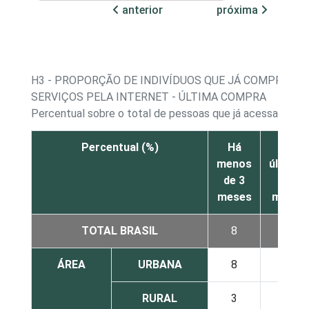
anterior
próxima
H3 - PROPORÇÃO DE INDIVÍDUOS QUE JÁ COMPRARA
SERVIÇOS PELA INTERNET - ÚLTIMA COMPRA
Percentual sobre o total de pessoas que já acessaram a 
Percentual (%)
Há
Nos
menos
últimos
de 3
12
meses
meses
TOTAL BRASIL
8
13
ÁREA
URBANA
8
13
RURAL
3
5