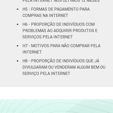
PELA INTERNET NOS ÚLTIMOS 12 MESES
H5 - FORMAS DE PAGAMENTO PARA
De 45 anos ou
14
20
COMPRAS NA INTERNET
mais
H6 - PROPORÇÃO DE INDIVÍDUOS COM
RENDA
Até R$415
3
4
PROBLEMAS AO ADQUIRIR PRODUTOS E
FAMILIAR
SERVIÇOS PELA INTERNET
R$416-R$830
1
3
H7 - MOTIVOS PARA NÃO COMPRAR PELA
INTERNET
R$831-R$1245
5
9
H8 - PROPORÇÃO DE INDIVÍDUOS QUE JÁ
R$1246-
DIVULGARAM OU VENDERAM ALGUM BEM OU
8
15
R$2075
SERVIÇO PELA INTERNET
R$2076-
18
29
R$4150
R$4151 ou
24
38
mais