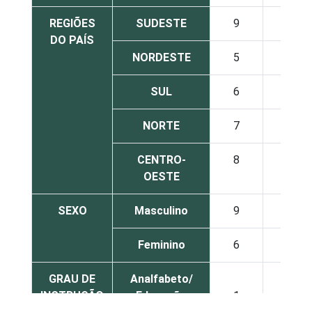
REGIÕES
SUDESTE
9
15
DO PAÍS
NORDESTE
5
8
SUL
6
12
NORTE
7
12
CENTRO-
8
15
OESTE
SEXO
Masculino
9
14
Feminino
6
12
GRAU DE
Analfabeto/
INSTRUÇÃO
Educação
1
2