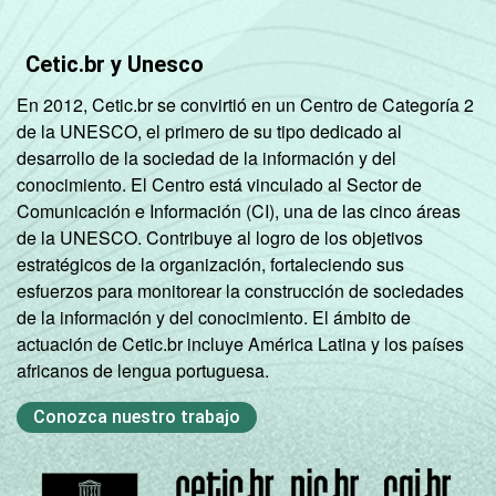
CLASSE
A
46
54
3
SOCIAL
Cetic.br y Unesco
B
31
69
En 2012, Cetic.br se convirtió en un Centro de Categoría 2
C
10
90
de la UNESCO, el primero de su tipo dedicado al
desarrollo de la sociedad de la información y del
D E
4
96
conocimiento. El Centro está vinculado al Sector de
Comunicación e Información (CI), una de las cinco áreas
SITUAÇÃO
Trabalhador
21
79
de la UNESCO. Contribuye al logro de los objetivos
DE
estratégicos de la organización, fortaleciendo sus
EMPREGO
Desempregado
15
85
esfuerzos para monitorear la construcción de sociedades
de la información y del conocimiento. El ámbito de
Não integra a
actuación de Cetic.br incluye América Latina y los países
população
7
93
africanos de lengua portuguesa.
2
ativa
Conozca nuestro trabajo
1
Base: 7.866 entrevistados que já
acessaram a Internet.
2