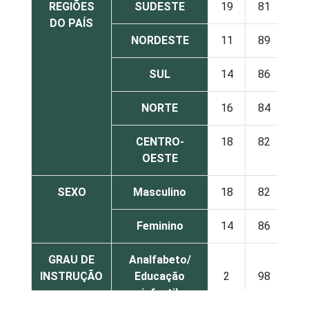
REGIÕES
SUDESTE
19
81
DO PAÍS
NORDESTE
11
89
SUL
14
86
NORTE
16
84
CENTRO-
18
82
OESTE
SEXO
Masculino
18
82
Feminino
14
86
GRAU DE
Analfabeto/
INSTRUÇÃO
Educação
2
98
infantil