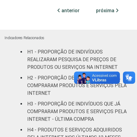
Fundamental
6
94
anterior
próxima
Médio
14
86
Superior
35
65
Indicadores Relacionados
H1 - PROPORÇÃO DE INDIVÍDUOS
FAIXA
De 10 a 15
3
97
REALIZARAM PESQUISA DE PREÇOS DE
ETÁRIA
anos
PRODUTOS OU SERVIÇOS NA INTERNET
De 16 a 24
H2 - PROPORÇÃO DE INDIVÍDUOS QUE JÁ
15
85
anos
COMPRARAM PRODUTOS E SERVIÇOS PELA
INTERNET
De 25 a 34
23
77
H3 - PROPORÇÃO DE INDIVÍDUOS QUE JÁ
anos
COMPRARAM PRODUTOS E SERVIÇOS PELA
INTERNET - ÚLTIMA COMPRA
De 35 a 44
22
78
anos
H4 - PRODUTOS E SERVIÇOS ADQUIRIDOS