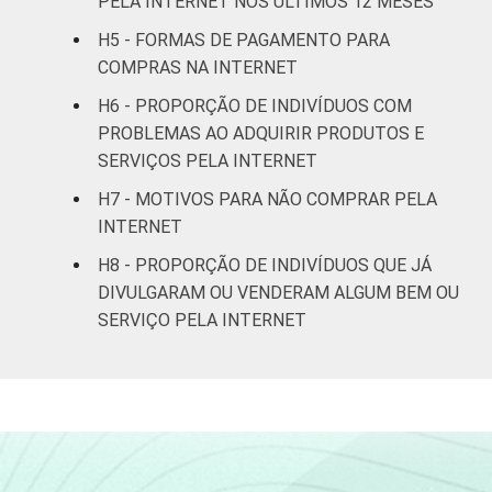
PELA INTERNET NOS ÚLTIMOS 12 MESES
De 45 anos ou
22
78
H5 - FORMAS DE PAGAMENTO PARA
mais
COMPRAS NA INTERNET
RENDA
Até R$415
4
96
H6 - PROPORÇÃO DE INDIVÍDUOS COM
FAMILIAR
PROBLEMAS AO ADQUIRIR PRODUTOS E
R$416-R$830
5
95
SERVIÇOS PELA INTERNET
H7 - MOTIVOS PARA NÃO COMPRAR PELA
R$831-R$1245
12
88
INTERNET
R$1246-
H8 - PROPORÇÃO DE INDIVÍDUOS QUE JÁ
19
81
R$2075
DIVULGARAM OU VENDERAM ALGUM BEM OU
SERVIÇO PELA INTERNET
R$2076-
35
65
R$4150
R$4151 ou
42
58
mais