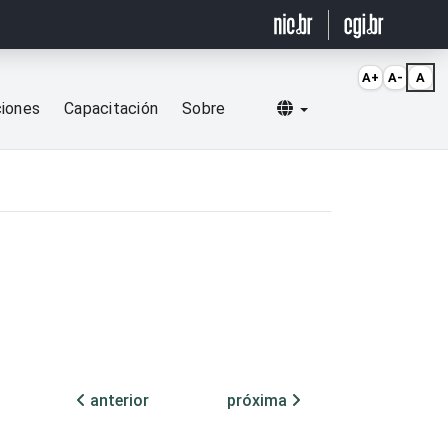
A+
A-
A
Selecionar idioma
ciones
Capacitación
Sobre
anterior
próxima