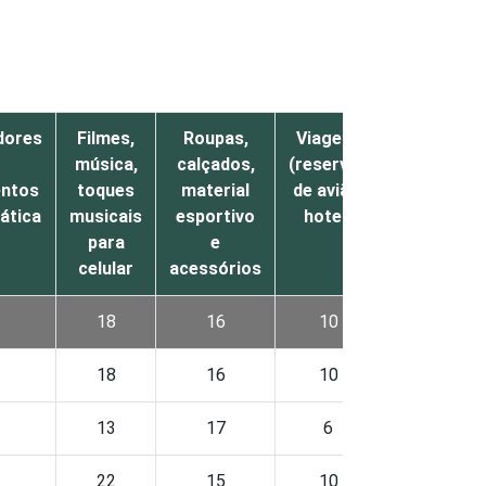
dores
Filmes,
Roupas,
Viagens
Ingresso
música,
calçados,
(reservas
para
entos
toques
material
de avião,
eventos
ática
musicais
esportivo
hotel)
para
e
celular
acessórios
18
16
10
8
18
16
10
9
13
17
6
3
22
15
10
11