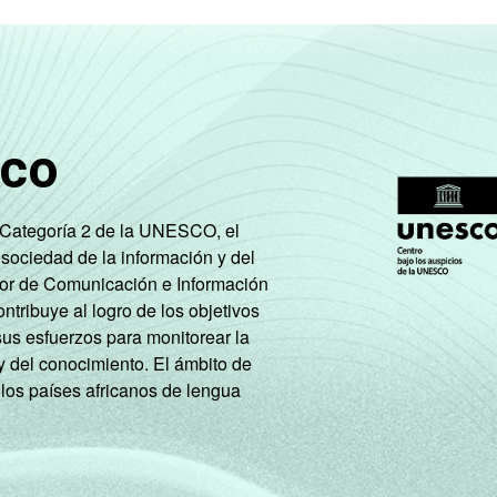
34
18
21
12
42
28
24
19
24
27
26
11
sco
e Categoría 2 de la UNESCO, el
ram produtos e serviços pela Internet nos últimos 12 meses. Res
 sociedad de la información y del
tor de Comunicación e Información
tiva estão contabilizados os estudantes, aposentados e as dona
tribuye al logro de los objetivos
ão leva em consideração a educação do chefe de família e a poss
sus esfuerzos para monitorear la
ação. A soma dos pontos alcançada por domicílio é associada a
y del conocimiento. El ámbito de
 los países africanos de lengua
roximados
para cada variável este indicador.