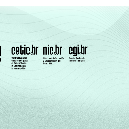
16
15
5
3
17
16
10
9
20
18
9
6
postas múltiplas, estimuladas e rodiziadas.
s de casa.
e de uma serie de utensílios domésticos,
 uma Classe Sócio-Econômica específica (A,