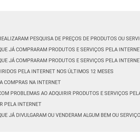
41
38
24
22
36
25
16
13
 REALIZARAM PESQUISA DE PREÇOS DE PRODUTOS OU SERV
42
31
27
21
 QUE JÁ COMPRARAM PRODUTOS E SERVIÇOS PELA INTERNE
40
28
31
20
 QUE JÁ COMPRARAM PRODUTOS E SERVIÇOS PELA INTERNE
IRIDOS PELA INTERNET NOS ÚLTIMOS 12 MESES
30
23
23
11
RA COMPRAS NA INTERNET
44
17
24
16
 COM PROBLEMAS AO ADQUIRIR PRODUTOS E SERVIÇOS PEL
35
32
22
23
R PELA INTERNET
 QUE JÁ DIVULGARAM OU VENDERAM ALGUM BEM OU SERVIÇ
47
35
45
27
42
33
26
21