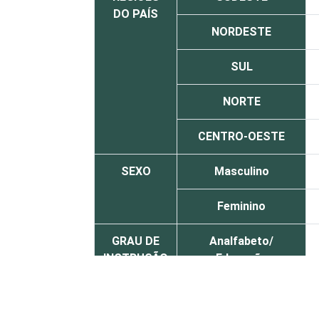
DO PAÍS
NORDESTE
SUL
NORTE
CENTRO-OESTE
SEXO
Masculino
Feminino
GRAU DE
Analfabeto/
INSTRUÇÃO
Educação
infantil/Fundamental
Médio