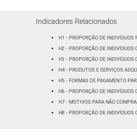
Superior
Indicadores Relacionados
FAIXA
De 10 a 24 anos
ETÁRIA
H1 - PROPORÇÃO DE INDIVÍDUOS
De 25 a 34 anos
H2 - PROPORÇÃO DE INDIVÍDUOS
De 35 anos ou mais
H3 - PROPORÇÃO DE INDIVÍDUOS
H4 - PRODUTOS E SERVIÇOS ADQU
RENDA
Até R$1245
FAMILIAR
H5 - FORMAS DE PAGAMENTO PA
R$1246-R$2075
H6 - PROPORÇÃO DE INDIVÍDUOS
R$2076-R$4150
H7 - MOTIVOS PARA NÃO COMPRA
H8 - PROPORÇÃO DE INDIVÍDUOS
R$4151 ou mais
CLASSE
AB