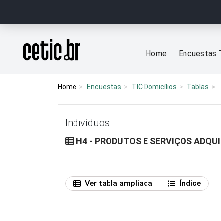
Ir para o conteúdo
Página inicial
Home
Encuestas 
Home
Encuestas
TIC Domicílios
Tablas
Indivíduos
H4 - PRODUTOS E SERVIÇOS ADQUI
Ver tabla ampliada
Índice