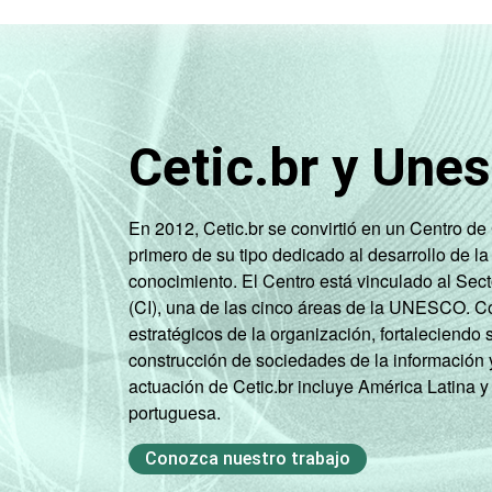
4
SOCIAL
CDE
SITUAÇÃO
Trabalhador
DE
EMPREGO
Desempregado/Não
Cetic.br y Une
integra a população
3
ativa
En 2012, Cetic.br se convirtió en un Centro d
1
Base: 1.011 entrevistados que adquiri
primero de su tipo dedicado al desarrollo de la
2
Não sabe / Não respondeu.
conocimiento. El Centro está vinculado al Sec
3
Na categoria não integra população a
(CI), una de las cinco áreas de la UNESCO. Con
4
O critério utilizado para classificaç
estratégicos de la organización, fortaleciendo 
relacionando-os a um sistema de pontu
construcción de sociedades de la información 
B, C, D, E).
actuación de Cetic.br incluye América Latina y
Veja a tabela de
erros estatísticos ap
portuguesa.
Fonte: NIC.br - set/nov 2008
Conozca nuestro trabajo