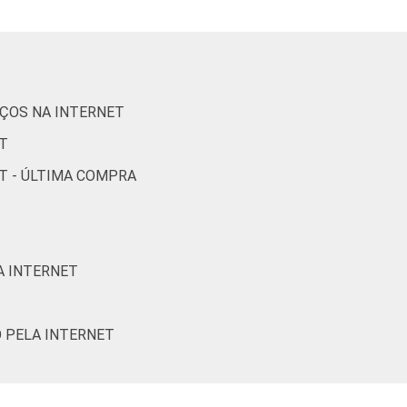
18
16
12
10
22
22
6
8
IÇOS NA INTERNET
15
15
10
8
T
16
11
12
8
T - ÚLTIMA COMPRA
16
12
5
2
16
20
4
9
A INTERNET
19
14
13
7
O PELA INTERNET
21
26
22
17
19
17
12
11