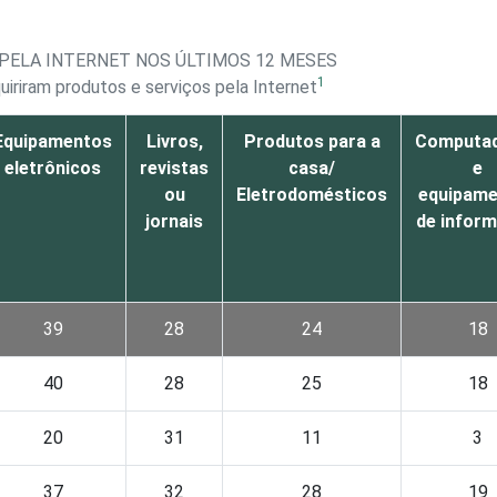
 PELA INTERNET NOS ÚLTIMOS 12 MESES
1
uiriram produtos e serviços pela Internet
Equipamentos
Livros,
Produtos para a
Computa
eletrônicos
revistas
casa/
e
ou
Eletrodomésticos
equipam
jornais
de inform
39
28
24
18
40
28
25
18
20
31
11
3
37
32
28
19