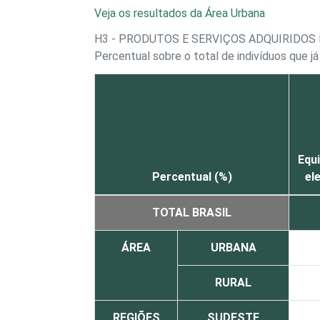
Veja os resultados da Área Urbana
H3 - PRODUTOS E SERVIÇOS ADQUIRIDOS
Percentual sobre o total de indivíduos que j
Equ
Percentual (%)
el
TOTAL BRASIL
ÁREA
URBANA
RURAL
REGIÕES
SUDESTE