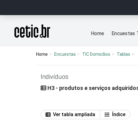
Ir para o conteúdo
Página inicial
Home
Encuestas 
Home
Encuestas
TIC Domicílios
Tablas
Indivíduos
H3 - produtos e serviços adquirido
Ver tabla ampliada
Índice