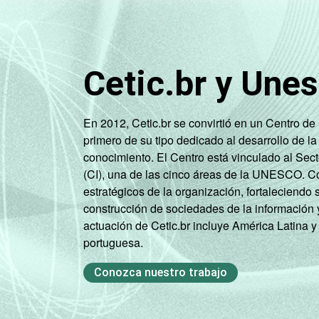
FAMILIAR
1 SM - 2 SM
2 SM - 3 SM
Cetic.br y Une
3 SM - 5 SM
En 2012, Cetic.br se convirtió en un Centro d
5 SM - 10 SM
primero de su tipo dedicado al desarrollo de la
conocimiento. El Centro está vinculado al Sec
10 SM ou +
(CI), una de las cinco áreas de la UNESCO. Con
estratégicos de la organización, fortaleciendo 
CLASSE
A
construcción de sociedades de la información 
2
SOCIAL
actuación de Cetic.br incluye América Latina y
B
portuguesa.
C
Conozca nuestro trabajo
DE