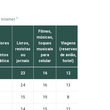
1
a Internet
Filmes,
músicas,
ores
Livros,
toques
Viagens
revistas
musicais
(reservas
Ingressos
ntos
ou
para
de avião,
para
ática
jornais
celular
hotel)
eventos
23
16
12
11
24
16
13
11
15
19
8
5
24
15
12
12