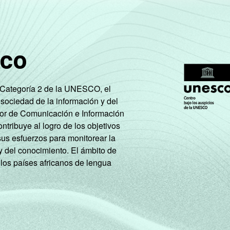
32
32
20
16
37
36
19
23
sco
44
37
23
26
e Categoría 2 de la UNESCO, el
53
40
34
31
 sociedad de la información y del
tor de Comunicación e Información
45
42
42
33
tribuye al logro de los objetivos
sus esfuerzos para monitorear la
50
54
36
35
y del conocimiento. El ámbito de
 los países africanos de lengua
46
40
30
30
39
29
24
19
58
16
33
16