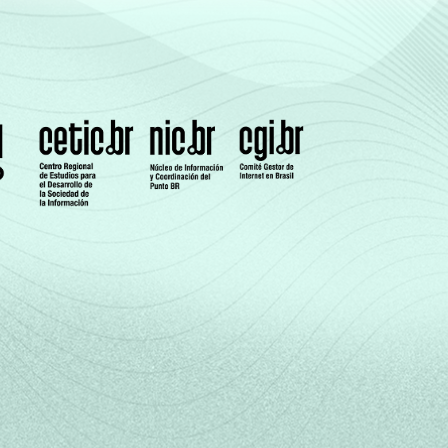
14
10
6
5
17
15
8
5
24
15
10
8
28
22
17
17
41
19
28
18
40
17
30
30
28
18
14
12
14
12
7
6
15
20
4
7