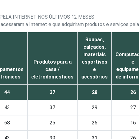
 PELA INTERNET NOS ÚLTIMOS 12 MESES
á acessaram a Internet e que adquiriram produtos e serviços pel
Roupas,
calçados,
materiais
Computad
Produtos para a
esportivos
e
ipamentos
casa /
e
equipame
etrônicos
eletrodomésticos
acessórios
de inform
44
37
28
26
43
37
29
27
68
25
25
16
43
39
31
26