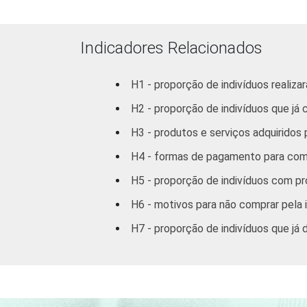
Médio
Superior
Indicadores Relacionados
FAIXA
De 10 a 15 anos
H1 - proporção de indivíduos realiza
ETÁRIA
H2 - proporção de indivíduos que já
De 16 a 24 anos
H3 - produtos e serviços adquiridos
De 25 a 34 anos
H4 - formas de pagamento para comp
De 35 a 44 anos
H5 - proporção de indivíduos com pro
H6 - motivos para não comprar pela 
De 45 a 59 anos
H7 - proporção de indivíduos que já
De 60 anos ou
mais
RENDA
Até 1 SM