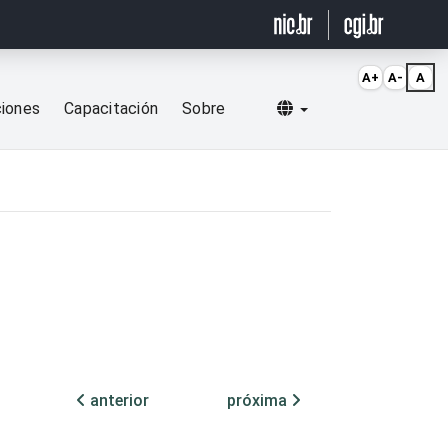
A+
A-
A
Selecionar idioma
ciones
Capacitación
Sobre
anterior
próxima