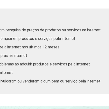
44
31
30
21
49
47
28
35
38
15
29
17
ram pesquisa de preços de produtos ou serviços na internet
 compraram produtos e serviços pela internet
41
24
35
20
 pela internet nos últimos 12 meses
48
44
29
30
ras na internet
44
44
22
33
blemas ao adquirir produtos e serviços pela internet
internet
50
51
24
28
 divulgaram ou venderam algum bem ou serviço pela internet
19
51
2
27
39
15
34
11