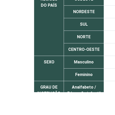
DO PAÍS
NORDESTE
SUL
NORTE
CENTRO-OESTE
SEXO
Masculino
Feminino
GRAU DE
Analfabeto /
INSTRUÇÃO
Educação infantil
Fundamental