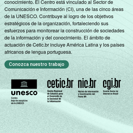
conocimiento. El Centro está vinculado al Sector de
SITUAÇÃO
Trabalhador
5
94
Comunicación e Información (CI), una de las cinco áreas
DE
de la UNESCO. Contribuye al logro de los objetivos
EMPREGO
Desempregado
1
99
estratégicos de la organización, fortaleciendo sus
esfuerzos para monitorear la construcción de sociedades
Não integra a
de la información y del conocimiento. El ámbito de
população
1
98
actuación de Cetic.br incluye América Latina y los países
economicamente
africanos de lengua portuguesa.
3
ativa
Conozca nuestro trabajo
1
Base ponderada: 11.143 entrevistados que
já acessaram a Internet.
2
O critério utilizado para classificação leva
em consideração a educação do chefe de
família e a posse de uma série de utensílios
domésticos, relacionando-os a um sistema
de pontuação. A soma dos pontos
alcançados por domicílio é associada a uma
classe socioeconômica específica (A, B, C, D,