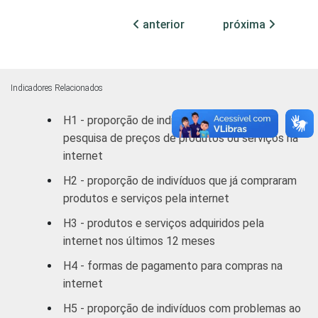
Médio
4
96
anterior
próxima
Superior
7
92
FAIXA
De 10 a 15 anos
1
98
Indicadores Relacionados
ETÁRIA
H1 - proporção de indivíduos realizaram
De 16 a 24 anos
3
96
pesquisa de preços de produtos ou serviços na
internet
De 25 a 34 anos
6
94
H2 - proporção de indivíduos que já compraram
De 35 a 44 anos
5
94
produtos e serviços pela internet
H3 - produtos e serviços adquiridos pela
De 45 a 59 anos
6
93
internet nos últimos 12 meses
60 anos ou mais
3
97
H4 - formas de pagamento para compras na
internet
RENDA
Até 1 SM
2
98
H5 - proporção de indivíduos com problemas ao
FAMILIAR