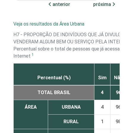
anterior
próxima
Veja os resultados da Área Urbana
H7 - PROPORÇÃO DE INDIVÍDUOS QUE JÁ DIVULGARA
VENDERAM ALGUM BEM OU SERVIÇO PELA INTERNET
Percentual sobre o total de pessoas que já acessaram a
1
Internet
Percentual (%)
Sim
Não
TOTAL BRASIL
4
96
ÁREA
URBANA
4
96
RURAL
1
98