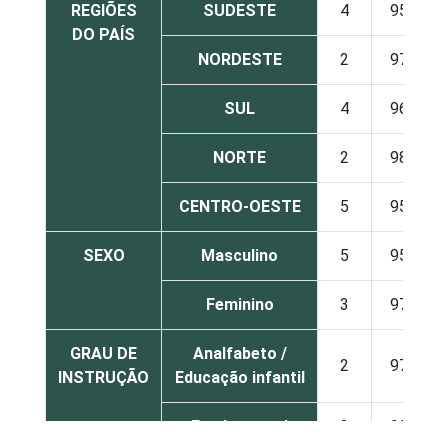
REGIÕES
SUDESTE
4
95
DO PAÍS
NORDESTE
2
97
SUL
4
96
NORTE
2
98
CENTRO-OESTE
5
95
SEXO
Masculino
5
95
Feminino
3
97
GRAU DE
Analfabeto /
2
97
INSTRUÇÃO
Educação infantil
Fundamental
2
98