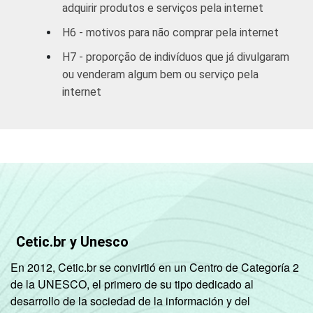
adquirir produtos e serviços pela internet
1 SM - 2 SM
2
98
H6 - motivos para não comprar pela internet
2 SM - 3 SM
3
97
H7 - proporção de indivíduos que já divulgaram
ou venderam algum bem ou serviço pela
3 SM - 5 SM
4
96
internet
5 SM - 10 SM
10
90
10 SM ou +
10
88
CLASSE
A
14
84
2
SOCIAL
B
6
94
Cetic.br y Unesco
C
3
97
En 2012, Cetic.br se convirtió en un Centro de Categoría 2
de la UNESCO, el primero de su tipo dedicado al
DE
2
98
desarrollo de la sociedad de la información y del