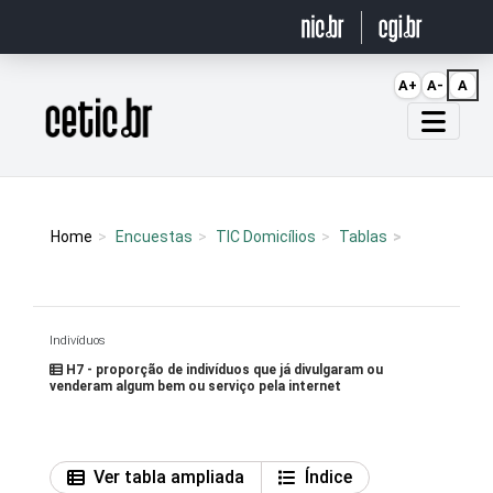
Ir para o conteúdo
A+
A-
A
Página inicial
Home
Encuestas
TIC Domicílios
Tablas
Indivíduos
H7 - proporção de indivíduos que já divulgaram ou
venderam algum bem ou serviço pela internet
Ver tabla ampliada
Índice