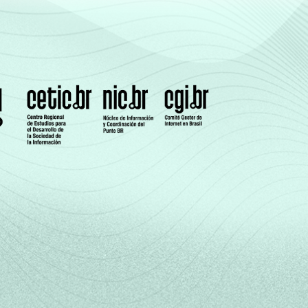
20
28
0
8
8
0
14
11
0
15
14
0
17
16
0
14
14
0
17
15
0
s. Dados coletados entre outubro de 2014 e