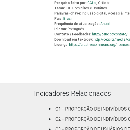
Fundamental
69
Pesquisa feita por:
CGI.br
,
Cetic.br
Tema:
TIC Domicílios e Usuários
Palavras-chave:
Inclusão digital, Acesso à Inte
Médio
55
País:
Brasil
Frequência de atualização:
Anual
Idioma:
Português
Superior
53
Contato / Feedbacks:
http://cetic.br/contato/
Download em
text/csv
:
http://cetic.br/media/
Licença:
https://creativecommons.org/licenses
Faixa
De 10 a 15
58
etária
anos
De 16 a 24
55
anos
De 25 a 34
65
Indicadores Relacionados
anos
C1 - PROPORÇÃO DE INDIVÍDUOS
De 35 a 44
68
anos
C2 - PROPORÇÃO DE INDIVÍDUOS 
C3 - PROPORÇÃO DE USUÁRIOS DE