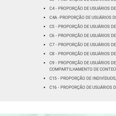
De 45 a 59
72
anos
C4 - PROPORÇÃO DE USUÁRIOS DE
C4A -PROPORÇÃO DE USUÁRIOS DE
60 anos ou
68
mais
C5 - PROPORÇÃO DE USUÁRIOS DE
C6 - PROPORÇÃO DE USUÁRIOS DE
Renda
Até 1 SM
71
familiar
C7 - PROPORÇÃO DE USUÁRIOS DE
Mais de 1
C8 - PROPORÇÃO DE USUÁRIOS DE
70
SM até 2 SM
C9 - PROPORÇÃO DE USUÁRIOS DE
COMPARTILHAMENTO DE CONTE
Mais de 2
66
SM até 3 SM
C15 - PROPORÇÃO DE INDIVÍDUOS
C16 - PROPORÇÃO DE USUÁRIOS D
Mais de 3
62
SM até 5 SM
Mais de 5
SM até 10
61