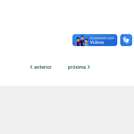
15
14
0
15
14
0
10
10
0
16
13
0
anterior
próxima
10
11
0
19
17
0
13
14
0