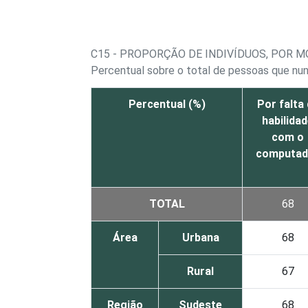
C15 - PROPORÇÃO DE INDIVÍDUOS, POR 
Percentual sobre o total de pessoas que nu
Percentual (%)
Por falta
habilida
com o
computad
TOTAL
68
Área
Urbana
68
Rural
67
Região
Sudeste
68