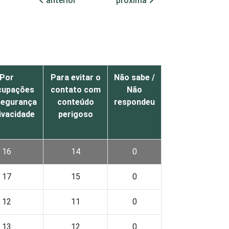
anterior
próxima
Por
Para evitar o
Não sabe /
cupações
contato com
Não
egurança
conteúdo
respondeu
ivacidade
perigoso
16
14
0
17
15
0
12
11
0
13
12
0