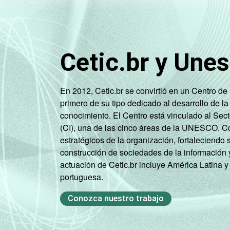
SM
Mais de 10
62
SM
Cetic.br y Une
Classe
A
44
social
En 2012, Cetic.br se convirtió en un Centro d
B
62
primero de su tipo dedicado al desarrollo de la
conocimiento. El Centro está vinculado al Sec
C
66
(CI), una de las cinco áreas de la UNESCO. Con
estratégicos de la organización, fortaleciendo 
DE
71
construcción de sociedades de la información 
actuación de Cetic.br incluye América Latina y
Condição
PEA
67
portuguesa.
de
atividade
Não PEA
69
Conozca nuestro trabajo
1
Base: 67.037.443 pessoas que nunca u