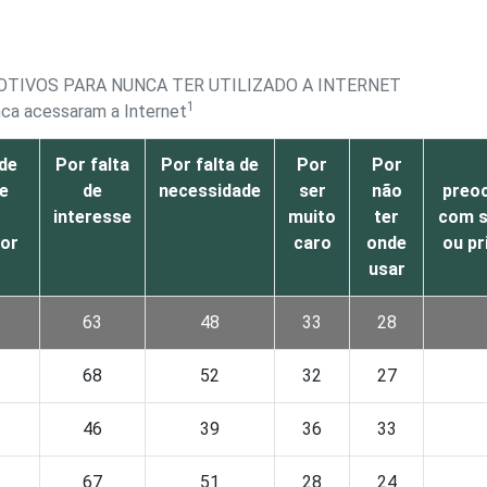
MOTIVOS PARA NUNCA TER UTILIZADO A INTERNET
1
nca acessaram a Internet
 de
Por falta
Por falta de
Por
Por
de
de
necessidade
ser
não
preo
interesse
muito
ter
com s
or
caro
onde
ou pr
usar
63
48
33
28
68
52
32
27
46
39
36
33
67
51
28
24