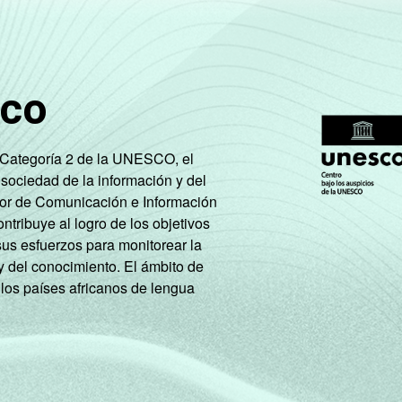
82
61
7
5
sco
83
51
2
0
e Categoría 2 de la UNESCO, el
75
54
14
11
 sociedad de la información y del
tor de Comunicación e Información
64
47
31
26
tribuye al logro de los objetivos
sus esfuerzos para monitorear la
58
49
40
35
y del conocimiento. El ámbito de
 los países africanos de lengua
61
45
34
27
64
52
32
30
saram a Internet. Respostas múltiplas, estimuladas e rodiziada