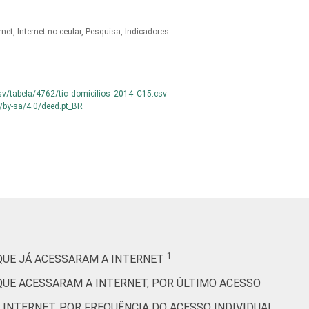
64
48
33
29
rnet, Internet no ceular, Pesquisa, Indicadores
64
45
32
24
63
41
21
16
csv/tabela/4762/tic_domicilios_2014_C15.csv
/by-sa/4.0/deed.pt_BR
32
33
44
47
48
35
41
38
60
46
42
36
1
 QUE JÁ ACESSARAM A INTERNET
57
46
38
27
QUE ACESSARAM A INTERNET, POR ÚLTIMO ACESSO
 INTERNET, POR FREQUÊNCIA DO ACESSO INDIVIDUAL