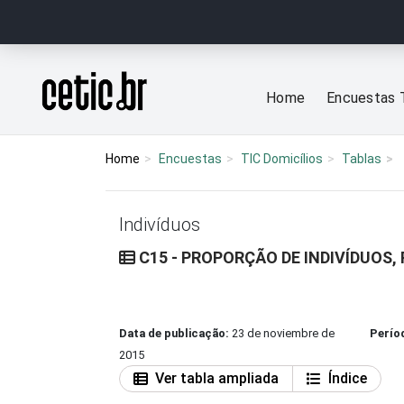
Ir para o conteúdo
Página inicial
Home
Encuestas 
Home
Encuestas
TIC Domicílios
Tablas
Indivíduos
C15 - PROPORÇÃO DE INDIVÍDUOS,
Data de publicação:
23 de noviembre de
Perío
2015
Ver tabla ampliada
Índice