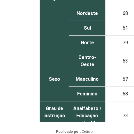
Nordeste
68
Sul
61
Norte
79
Centro-
63
Oeste
Sexo
Masculino
67
Feminino
68
Grau de
Analfabeto /
instrução
Educação
73
infantil
Publicado por:
Cetic.br