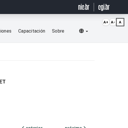
A+
A-
A
Selecionar idioma
ciones
Capacitación
Sobre
NET