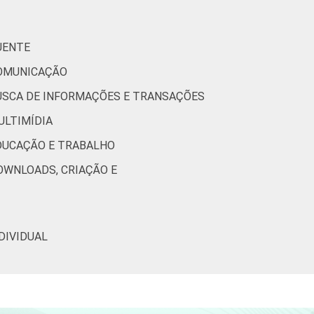
16
15
0
UENTE
15
14
0
COMUNICAÇÃO
 BUSCA DE INFORMAÇÕES E TRANSAÇÕES
16
16
0
ULTIMÍDIA
EDUCAÇÃO E TRABALHO
18
17
0
DOWNLOADS, CRIAÇÃO E
13
11
0
DIVIDUAL
12
10
0
11
7
0