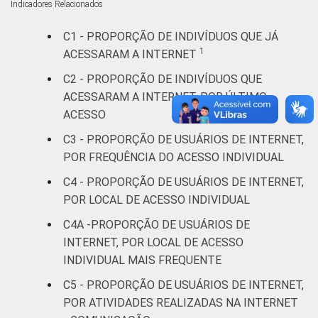
Indicadores Relacionados
De 35 a 44
84
anos
C1 - PROPORÇÃO DE INDIVÍDUOS QUE JÁ
1
ACESSARAM A INTERNET
De 45 a 59
88
C2 - PROPORÇÃO DE INDIVÍDUOS QUE
anos
ACESSARAM A INTERNET, POR ÚLTIMO
ACESSO
60 anos ou
95
mais
C3 - PROPORÇÃO DE USUÁRIOS DE INTERNET,
POR FREQUÊNCIA DO ACESSO INDIVIDUAL
Renda
Até 1 SM
95
C4 - PROPORÇÃO DE USUÁRIOS DE INTERNET,
familiar
POR LOCAL DE ACESSO INDIVIDUAL
Mais de 1
72
SM até 2 SM
C4A -PROPORÇÃO DE USUÁRIOS DE
INTERNET, POR LOCAL DE ACESSO
Mais de 2
INDIVIDUAL MAIS FREQUENTE
77
SM até 3 SM
C5 - PROPORÇÃO DE USUÁRIOS DE INTERNET,
POR ATIVIDADES REALIZADAS NA INTERNET
Mais de 3
85