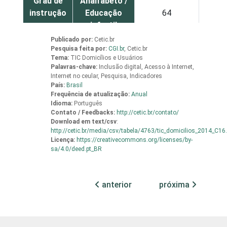
Grau de
Analfabeto /
instrução
Educação
64
infantil
Publicado por:
Cetic.br
Pesquisa feita por:
Fundamental
CGI.br
,
Cetic.br
71
Tema:
TIC Domicílios e Usuários
Palavras-chave:
Inclusão digital, Acesso à Internet,
Médio
79
Internet no ceular, Pesquisa, Indicadores
País:
Brasil
Frequência de atualização:
Anual
Superior
94
Idioma:
Português
Contato / Feedbacks:
http://cetic.br/contato/
Download em
text/csv
:
Faixa
De 10 a 15
78
http://cetic.br/media/csv/tabela/4763/tic_domicilios_2014_C16
etária
anos
Licença:
https://creativecommons.org/licenses/by-
sa/4.0/deed.pt_BR
De 16 a 24
75
anos
anterior
próxima
De 25 a 34
75
anos