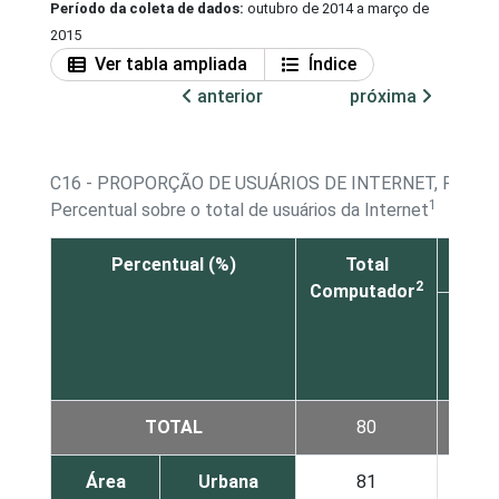
Período da coleta de dados:
outubro de 2014 a março de
2015
Ver tabla ampliada
Índice
anterior
próxima
C16 - PROPORÇÃO DE USUÁRIOS DE INTERNET, POR D
1
Percentual sobre o total de usuários da Internet
Percentual (%)
Total
2
Computador
Comp
de 
TOTAL
80
Área
Urbana
81