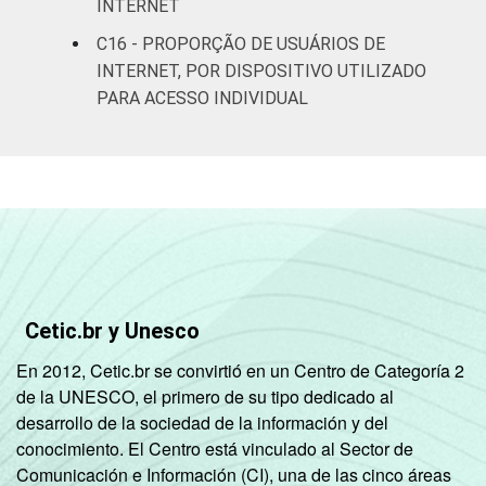
INTERNET
atividade
Não PEA
79
C16 - PROPORÇÃO DE USUÁRIOS DE
INTERNET, POR DISPOSITIVO UTILIZADO
1
Base: 94.236.661 pessoas que usaram a
PARA ACESSO INDIVIDUAL
Internet há menos de três meses em relação
ao momento da entrevista. Respostas
múltiplas e estimuladas. Cada item
apresentado se refere apenas aos
resultados da alternativa "sim". Dados
coletados entre outubro de 2014 e março de
2015.
2
Total computador inclui computador de
mesa, computador portátil e tablet.
Cetic.br y Unesco
En 2012, Cetic.br se convirtió en un Centro de Categoría 2
de la UNESCO, el primero de su tipo dedicado al
desarrollo de la sociedad de la información y del
conocimiento. El Centro está vinculado al Sector de
Comunicación e Información (CI), una de las cinco áreas