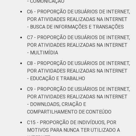
- COMUNICAÇÃO
SM até 5 SM
C6 - PROPORÇÃO DE USUÁRIOS DE INTERNET,
Mais de 5
POR ATIVIDADES REALIZADAS NA INTERNET
SM até 10
94
- BUSCA DE INFORMAÇÕES E TRANSAÇÕES
SM
C7 - PROPORÇÃO DE USUÁRIOS DE INTERNET,
POR ATIVIDADES REALIZADAS NA INTERNET
Mais de 10
96
- MULTIMÍDIA
SM
C8 - PROPORÇÃO DE USUÁRIOS DE INTERNET,
Classe
A
98
POR ATIVIDADES REALIZADAS NA INTERNET
social
- EDUCAÇÃO E TRABALHO
B
90
C9 - PROPORÇÃO DE USUÁRIOS DE INTERNET,
POR ATIVIDADES REALIZADAS NA INTERNET
C
73
- DOWNLOADS, CRIAÇÃO E
COMPARTILHAMENTO DE CONTEÚDO
DE
61
C15 - PROPORÇÃO DE INDIVÍDUOS, POR
Condição
PEA
80
MOTIVOS PARA NUNCA TER UTILIZADO A
de