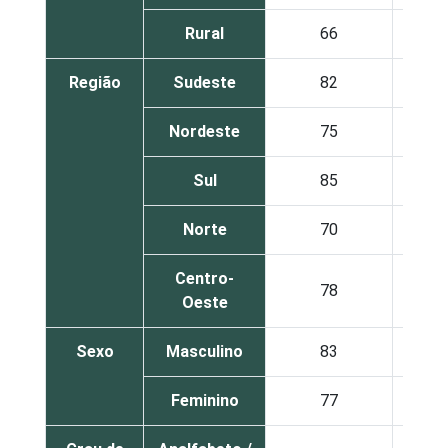
Rural
66
Região
Sudeste
82
Nordeste
75
Sul
85
Norte
70
Centro-
78
Oeste
Sexo
Masculino
83
Feminino
77