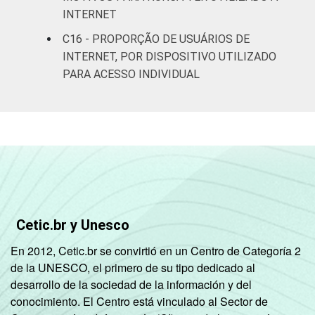
INTERNET
C
63
49
C16 - PROPORÇÃO DE USUÁRIOS DE
INTERNET, POR DISPOSITIVO UTILIZADO
DE
52
36
PARA ACESSO INDIVIDUAL
Condição
PEA
68
53
de
atividade
Não PEA
64
47
1
Base: 94.236.661 pessoas que usaram a
Internet há menos de três meses em relação
ao momento da entrevista. Respostas
estimuladas. Cada item apresentado se
Cetic.br y Unesco
refere apenas aos resultados da alternativa
"sim". Dados coletados entre outubro de
En 2012, Cetic.br se convirtió en un Centro de Categoría 2
2014 e março de 2015.
de la UNESCO, el primero de su tipo dedicado al
desarrollo de la sociedad de la información y del
conocimiento. El Centro está vinculado al Sector de