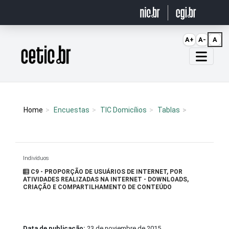
Ir para o conteúdo
A+
A-
A
Página inicial
Home
Encuestas
TIC Domicílios
Tablas
Indivíduos
C9 - PROPORÇÃO DE USUÁRIOS DE INTERNET, POR
ATIVIDADES REALIZADAS NA INTERNET - DOWNLOADS,
CRIAÇÃO E COMPARTILHAMENTO DE CONTEÚDO
Data de publicação:
23 de noviembre de 2015