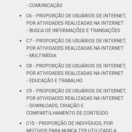
62
47
- COMUNICAÇÃO
SM até 2 SM
C6 - PROPORÇÃO DE USUÁRIOS DE INTERNET,
Mais de 2
POR ATIVIDADES REALIZADAS NA INTERNET
64
52
SM até 3 SM
- BUSCA DE INFORMAÇÕES E TRANSAÇÕES
C7 - PROPORÇÃO DE USUÁRIOS DE INTERNET,
Mais de 3
71
55
POR ATIVIDADES REALIZADAS NA INTERNET
SM até 5 SM
- MULTIMÍDIA
Mais de 5
C8 - PROPORÇÃO DE USUÁRIOS DE INTERNET,
SM até 10
79
58
POR ATIVIDADES REALIZADAS NA INTERNET
SM
- EDUCAÇÃO E TRABALHO
C9 - PROPORÇÃO DE USUÁRIOS DE INTERNET,
Mais de 10
80
52
POR ATIVIDADES REALIZADAS NA INTERNET
SM
- DOWNLOADS, CRIAÇÃO E
Classe
COMPARTILHAMENTO DE CONTEÚDO
A
81
40
social
C15 - PROPORÇÃO DE INDIVÍDUOS, POR
B
73
59
MOTIVOS PARA NUNCA TER UTILIZADO A