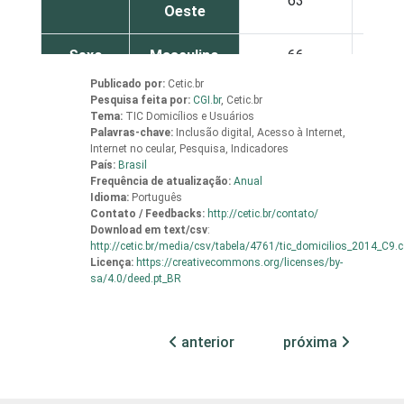
63
48
Oeste
Sexo
Masculino
66
54
Publicado por:
Cetic.br
Feminino
68
48
Pesquisa feita por:
CGI.br
,
Cetic.br
Tema:
TIC Domicílios e Usuários
Palavras-chave:
Inclusão digital, Acesso à Internet,
Grau de
Analfabeto /
Internet no ceular, Pesquisa, Indicadores
instrução
Educação
35
20
País:
Brasil
Frequência de atualização:
Anual
infantil
Idioma:
Português
Contato / Feedbacks:
http://cetic.br/contato/
Fundamental
56
41
Download em
text/csv
:
http://cetic.br/media/csv/tabela/4761/tic_domicilios_2014_C9.
Licença:
https://creativecommons.org/licenses/by-
Médio
69
55
sa/4.0/deed.pt_BR
Superior
78
58
anterior
próxima
Faixa
De 10 a 15
63
51
etária
anos