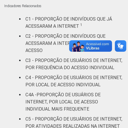
Indicadores Relacionados
De 16 a 24
75
68
anos
C1 - PROPORÇÃO DE INDIVÍDUOS QUE JÁ
1
ACESSARAM A INTERNET
De 25 a 34
71
55
anos
C2 - PROPORÇÃO DE INDIVÍDUOS QUE
ACESSARAM A INTERNET, POR ÚLTIMO
De 35 a 44
ACESSO
64
44
anos
C3 - PROPORÇÃO DE USUÁRIOS DE INTERNET,
POR FREQUÊNCIA DO ACESSO INDIVIDUAL
De 45 a 59
55
32
C4 - PROPORÇÃO DE USUÁRIOS DE INTERNET,
anos
POR LOCAL DE ACESSO INDIVIDUAL
60 anos ou
C4A -PROPORÇÃO DE USUÁRIOS DE
57
17
mais
INTERNET, POR LOCAL DE ACESSO
INDIVIDUAL MAIS FREQUENTE
Renda
Até 1 SM
56
41
C5 - PROPORÇÃO DE USUÁRIOS DE INTERNET,
familiar
POR ATIVIDADES REALIZADAS NA INTERNET
Mais de 1