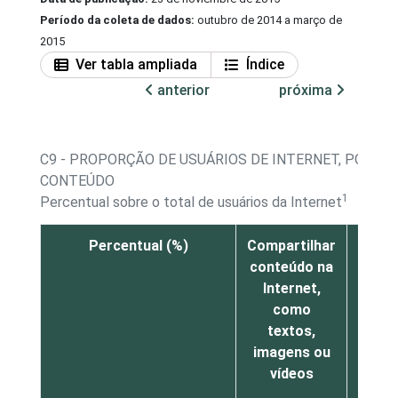
Período da coleta de dados:
outubro de 2014 a março de
2015
Ver tabla ampliada
Índice
anterior
próxima
C9 - PROPORÇÃO DE USUÁRIOS DE INTERNET, POR A
CONTEÚDO
1
Percentual sobre o total de usuários da Internet
Percentual (%)
Compartilhar
Baixa
conteúdo na
faz
Internet,
downl
como
de
textos,
músi
imagens ou
vídeos