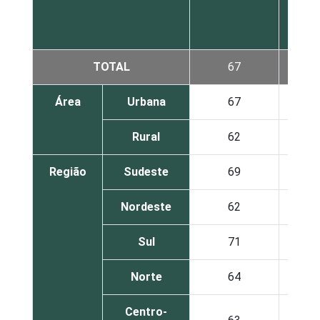
TOTAL
67
51
Área
Urbana
67
52
Rural
62
43
Região
Sudeste
69
53
Nordeste
62
50
Sul
71
50
Norte
64
49
Centro-