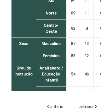
Sul
89
11
0
Norte
89
11
0
Centro-
92
8
0
Oeste
Sexo
Masculino
87
13
0
Feminino
88
12
0
Grau de
Analfabeto /
instrução
Educação
54
46
0
infantil
Fundamental
85
15
0
Médio
96
4
0
anterior
próxima