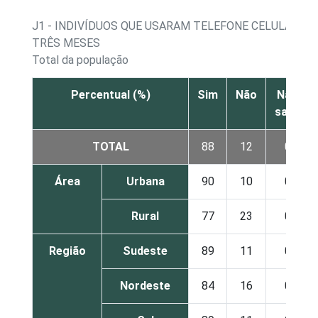
J1 - INDIVÍDUOS QUE USARAM TELEFONE CELULAR N
TRÊS MESES
Total da população
Percentual (%)
Sim
Não
Não
sabe
TOTAL
88
12
0
Área
Urbana
90
10
0
Rural
77
23
0
Região
Sudeste
89
11
0
Nordeste
84
16
0