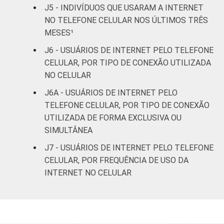
ou mais
J5 - INDIVÍDUOS QUE USARAM A INTERNET
NO TELEFONE CELULAR NOS ÚLTIMOS TRÊS
Renda
Até 1 SM
80
20
0
MESES¹
Familiar
J6 - USUÁRIOS DE INTERNET PELO TELEFONE
Mais de 1
87
13
0
CELULAR, POR TIPO DE CONEXÃO UTILIZADA
SM até 2 SM
NO CELULAR
Mais de 2
J6A - USUÁRIOS DE INTERNET PELO
92
8
0
SM até 3 SM
TELEFONE CELULAR, POR TIPO DE CONEXÃO
UTILIZADA DE FORMA EXCLUSIVA OU
Mais de 3
SIMULTÂNEA
91
9
0
SM até 5 SM
J7 - USUÁRIOS DE INTERNET PELO TELEFONE
CELULAR, POR FREQUÊNCIA DE USO DA
Mais de 5
INTERNET NO CELULAR
SM até 10
98
2
0
SM
Mais de 10
98
2
0
SM