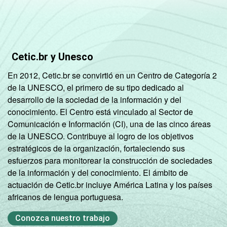
Não tem
83
16
1
renda
Cetic.br y Unesco
Não sabe
84
16
0
En 2012, Cetic.br se convirtió en un Centro de Categoría 2
de la UNESCO, el primero de su tipo dedicado al
Não
87
13
0
desarrollo de la sociedad de la información y del
respondeu
conocimiento. El Centro está vinculado al Sector de
Comunicación e Información (CI), una de las cinco áreas
Classe
A
96
4
0
de la UNESCO. Contribuye al logro de los objetivos
social
estratégicos de la organización, fortaleciendo sus
B
96
4
0
esfuerzos para monitorear la construcción de sociedades
de la información y del conocimiento. El ámbito de
C
91
9
0
actuación de Cetic.br incluye América Latina y los países
africanos de lengua portuguesa.
DE
77
23
0
Conozca nuestro trabajo
Condição
PEA
92
8
0