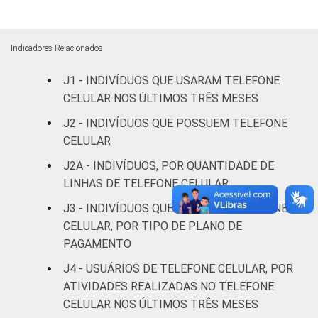
Superior
98
2
0
Faixa
De 10 a 15
Indicadores Relacionados
85
15
0
etária
anos
J1 - INDIVÍDUOS QUE USARAM TELEFONE
CELULAR NOS ÚLTIMOS TRÊS MESES
De 16 a 24
94
6
0
anos
J2 - INDIVÍDUOS QUE POSSUEM TELEFONE
CELULAR
De 25 a 34
95
5
0
J2A - INDIVÍDUOS, POR QUANTIDADE DE
anos
LINHAS DE TELEFONE CELULAR
De 35 a 44
J3 - INDIVÍDUOS QUE POSSUEM TELEFONE
93
7
0
anos
CELULAR, POR TIPO DE PLANO DE
PAGAMENTO
De 45 a 59
89
11
0
J4 - USUÁRIOS DE TELEFONE CELULAR, POR
anos
ATIVIDADES REALIZADAS NO TELEFONE
CELULAR NOS ÚLTIMOS TRÊS MESES
De 60 anos
67
32
0