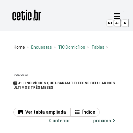
Ir para o conteúdo
Página inicial
A+
A-
A
Home
Encuestas
TIC Domicílios
Tablas
Indivíduos
J1 - INDIVÍDUOS QUE USARAM TELEFONE CELULAR NOS
ÚLTIMOS TRÊS MESES
Ver tabla ampliada
Índice
anterior
próxima