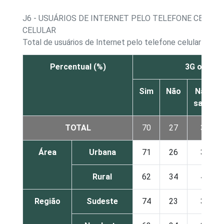
J6 - USUÁRIOS DE INTERNET PELO TELEFONE CELULA
CELULAR
Total de usuários de Internet pelo telefone celular
Percentual (%)
3G ou 4G
Sim
Não
Não
sabe
TOTAL
70
27
3
Área
Urbana
71
26
3
Rural
62
34
4
Região
Sudeste
74
23
3