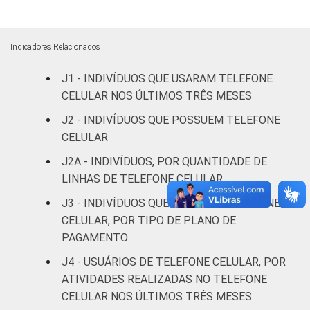
Médio
74
24
2
Superior
84
15
1
Indicadores Relacionados
J1 - INDIVÍDUOS QUE USARAM TELEFONE
Faixa
De 10 a 15
54
43
3
CELULAR NOS ÚLTIMOS TRÊS MESES
etária
anos
J2 - INDIVÍDUOS QUE POSSUEM TELEFONE
De 16 a 24
CELULAR
75
25
1
anos
J2A - INDIVÍDUOS, POR QUANTIDADE DE
LINHAS DE TELEFONE CELULAR
De 25 a 34
79
19
1
anos
J3 - INDIVÍDUOS QUE POSSUEM TELEFONE
CELULAR, POR TIPO DE PLANO DE
De 35 a 44
PAGAMENTO
71
26
3
anos
J4 - USUÁRIOS DE TELEFONE CELULAR, POR
ATIVIDADES REALIZADAS NO TELEFONE
De 45 a 59
67
27
6
CELULAR NOS ÚLTIMOS TRÊS MESES
anos