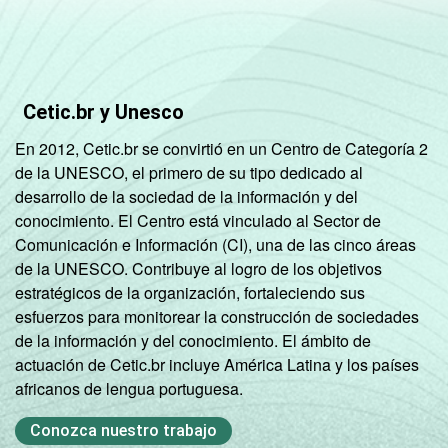
Mais de 10
91
9
0
SM
Não tem
Cetic.br y Unesco
58
34
8
renda
En 2012, Cetic.br se convirtió en un Centro de Categoría 2
de la UNESCO, el primero de su tipo dedicado al
Não sabe
61
33
6
desarrollo de la sociedad de la información y del
conocimiento. El Centro está vinculado al Sector de
Não
71
25
4
Comunicación e Información (CI), una de las cinco áreas
respondeu
de la UNESCO. Contribuye al logro de los objetivos
estratégicos de la organización, fortaleciendo sus
Classe
A
90
9
0
esfuerzos para monitorear la construcción de sociedades
social
de la información y del conocimiento. El ámbito de
B
76
21
2
actuación de Cetic.br incluye América Latina y los países
africanos de lengua portuguesa.
C
68
29
3
Conozca nuestro trabajo
DE
63
32
4