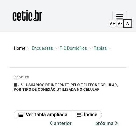
Ir para o conteúdo
Página inicial
A+
A-
A
Home
Encuestas
TIC Domicílios
Tablas
Indivíduos
J6 - USUÁRIOS DE INTERNET PELO TELEFONE CELULAR,
POR TIPO DE CONEXÃO UTILIZADA NO CELULAR
Ver tabla ampliada
Índice
anterior
próxima