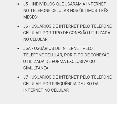
J5 - INDIVÍDUOS QUE USARAM A INTERNET
De 60 anos
NO TELEFONE CELULAR NOS ÚLTIMOS TRÊS
60
26
12
ou mais
MESES¹
J6 - USUÁRIOS DE INTERNET PELO TELEFONE
Renda
Até 1 SM
59
37
4
CELULAR, POR TIPO DE CONEXÃO UTILIZADA
Familiar
NO CELULAR
Mais de 1
68
29
3
SM até 2 SM
J6A - USUÁRIOS DE INTERNET PELO
TELEFONE CELULAR, POR TIPO DE CONEXÃO
Mais de 2
UTILIZADA DE FORMA EXCLUSIVA OU
73
25
2
SM até 3 SM
SIMULTÂNEA
J7 - USUÁRIOS DE INTERNET PELO TELEFONE
Mais de 3
77
21
2
CELULAR, POR FREQUÊNCIA DE USO DA
SM até 5 SM
INTERNET NO CELULAR
Mais de 5
SM até 10
79
17
3
SM