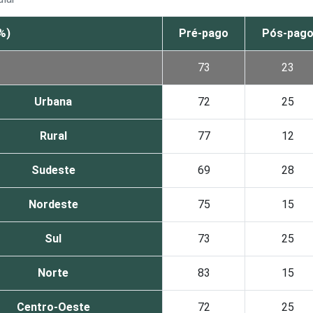
%)
Pré-pago
Pós-pag
73
23
Urbana
72
25
Rural
77
12
Sudeste
69
28
Nordeste
75
15
Sul
73
25
Norte
83
15
Centro-Oeste
72
25