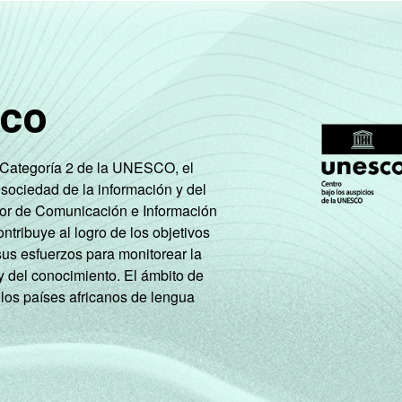
Não tem renda
86
11
Não sabe
75
18
sco
Não respondeu
63
35
A
36
64
e Categoría 2 de la UNESCO, el
 sociedad de la información y del
B
65
34
tor de Comunicación e Información
tribuye al logro de los objetivos
C
76
21
sus esfuerzos para monitorear la
y del conocimiento. El ámbito de
DE
79
12
 los países africanos de lengua
PEA
72
25
Não PEA
75
19