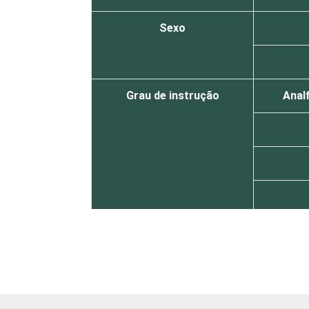
Sexo
Grau de instrução
Analf
Faixa etária