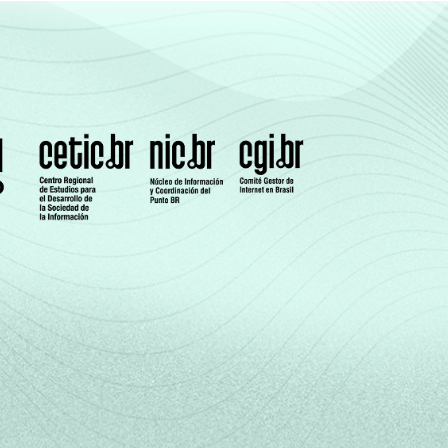
2
2
6
0
2
1
0
0
1
0
3
0
7
2
3
0
5
1