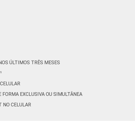
2
1
4
0
7
1
7
2
 NOS ÚLTIMOS TRÊS MESES
4
1
¹
 CELULAR
2
0
DE FORMA EXCLUSIVA OU SIMULTÂNEA
2
0
T NO CELULAR
1
0
0
0