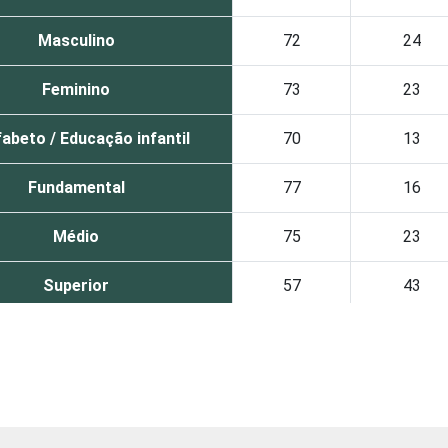
Masculino
72
24
Feminino
73
23
abeto / Educação infantil
70
13
Fundamental
77
16
Médio
75
23
Superior
57
43
De 10 a 15 anos
80
13
De 16 a 24 anos
79
17
De 25 a 34 anos
72
26