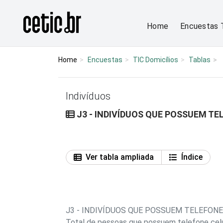
Ir para o conteúdo
Página inicial
Home
Encuestas 
Home
Encuestas
TIC Domicílios
Tablas
Indivíduos
J3 - INDIVÍDUOS QUE POSSUEM TE
Ver tabla ampliada
Índice
J3 - INDIVÍDUOS QUE POSSUEM TELEFON
Total de pessoas que possuem telefone celu