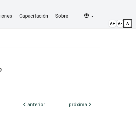
Selecionar idioma
ciones
Capacitación
Sobre
A+
A-
A
O
anterior
próxima