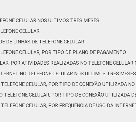
De 35 a 44 anos
72
25
LEFONE CELULAR NOS ÚLTIMOS TRÊS MESES
De 45 a 59 anos
70
26
ELEFONE CELULAR
De 60 anos ou mais
65
26
ADE DE LINHAS DE TELEFONE CELULAR
ELEFONE CELULAR, POR TIPO DE PLANO DE PAGAMENTO
Até 1 SM
79
12
ULAR, POR ATIVIDADES REALIZADAS NO TELEFONE CELULAR
ais de 1 SM até 2 SM
77
18
INTERNET NO TELEFONE CELULAR NOS ÚLTIMOS TRÊS MESES
O TELEFONE CELULAR, POR TIPO DE CONEXÃO UTILIZADA NO
ais de 2 SM até 3 SM
76
22
LO TELEFONE CELULAR, POR TIPO DE CONEXÃO UTILIZADA 
ais de 3 SM até 5 SM
67
32
O TELEFONE CELULAR, POR FREQUÊNCIA DE USO DA INTERNE
ais de 5 SM até 10 SM
60
39
Mais de 10 SM
44
55