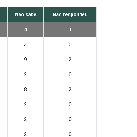
o
Não sabe
Não respondeu
4
1
3
0
9
2
2
0
8
2
2
0
2
0
2
0