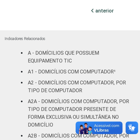
SM
anterior
Mais de 3
SM até 5
14
86
0
SM
Indicadores Relacionados
Mais de 5
A - DOMÍCILIOS QUE POSSUEM
SM até 10
11
88
1
EQUIPAMENTO TIC
SM
A1 - DOMICÍLIOS COM COMPUTADOR¹
Mais de 10
A2 - DOMICÍLIOS COM COMPUTADOR, POR
5
95
0
SM
TIPO DE COMPUTADOR
A2A - DOMICÍLIOS COM COMPUTADOR, POR
Não tem
17
83
0
TIPO DE COMPUTADOR PRESENTE DE
renda
FORMA EXCLUSIVA OU SIMULTÂNEA NO
DOMICÍLIO
Não sabe
14
84
2
A2B - DOMICÍLIOS COM COMPUTADOR, POR