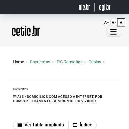
Ir para o conteúdo
A+
A-
A
Página inicial
Home
Encuestas
TIC Domicílios
Tablas
Domicílios
A13 - DOMICÍLIOS COM ACESSO À INTERNET, POR
COMPARTILHAMENTO COM DOMICÍLIO VIZINHO
Ver tabla ampliada
Índice