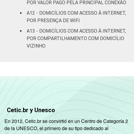
POR VALOR PAGO PELA PRINCIPAL CONEXÃO
A12 - DOMICÍLIOS COM ACESSO À INTERNET,
POR PRESENÇA DE WIFI
A13 - DOMICÍLIOS COM ACESSO À INTERNET,
POR COMPARTILHAMENTO COM DOMICÍLIO
VIZINHO
Cetic.br y Unesco
En 2012, Cetic.br se convirtió en un Centro de Categoría 2
de la UNESCO, el primero de su tipo dedicado al