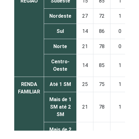
REGIÃO
Sudeste
15
85
1
Nordeste
27
72
1
Sul
14
86
0
Norte
21
78
0
Centro-
14
85
1
Oeste
RENDA
Até 1 SM
25
75
1
FAMILIAR
Mais de 1
SM até 2
21
78
1
SM
Mais de 2
SM até 3
17
83
1