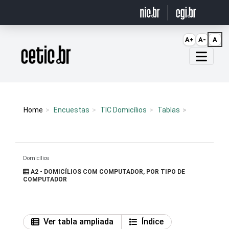
Ir para o conteúdo
A+
A-
A
Página inicial
Home
Encuestas
TIC Domicílios
Tablas
Domicílios
A2 - DOMICÍLIOS COM COMPUTADOR, POR TIPO DE
COMPUTADOR
Ver tabla ampliada
Índice