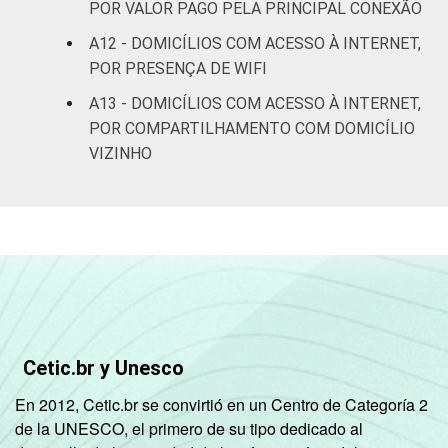
POR VALOR PAGO PELA PRINCIPAL CONEXÃO
A12 - DOMICÍLIOS COM ACESSO À INTERNET,
POR PRESENÇA DE WIFI
A13 - DOMICÍLIOS COM ACESSO À INTERNET,
POR COMPARTILHAMENTO COM DOMICÍLIO
VIZINHO
Cetic.br y Unesco
En 2012, Cetic.br se convirtió en un Centro de Categoría 2
de la UNESCO, el primero de su tipo dedicado al