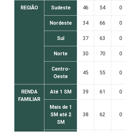
REGIÃO
Sudeste
46
54
0
Nordeste
34
66
0
Sul
37
63
0
Norte
30
70
0
Centro-
45
55
0
Oeste
RENDA
Até 1 SM
39
61
0
FAMILIAR
Mais de 1
SM até 2
38
62
0
SM
Mais de 2