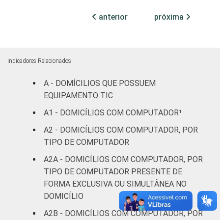
anterior
próxima
Mais de 2
SM até 3
58
40
1
SM
Indicadores Relacionados
Mais de 3
SM até 5
56
42
2
A - DOMÍCILIOS QUE POSSUEM
SM
EQUIPAMENTO TIC
A1 - DOMICÍLIOS COM COMPUTADOR¹
Mais de 5
SM até 10
57
38
4
A2 - DOMICÍLIOS COM COMPUTADOR, POR
SM
TIPO DE COMPUTADOR
A2A - DOMICÍLIOS COM COMPUTADOR, POR
Mais de 10
51
43
6
TIPO DE COMPUTADOR PRESENTE DE
SM
FORMA EXCLUSIVA OU SIMULTÂNEA NO
DOMICÍLIO
Não tem
71
28
1
renda
A2B - DOMICÍLIOS COM COMPUTADOR, POR