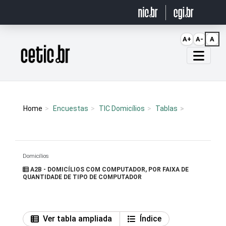
Ir para o conteúdo
A+
A-
A
Página inicial
Home
Encuestas
TIC Domicílios
Tablas
Domicílios
A2B - DOMICÍLIOS COM COMPUTADOR, POR FAIXA DE
QUANTIDADE DE TIPO DE COMPUTADOR
Ver tabla ampliada
Índice