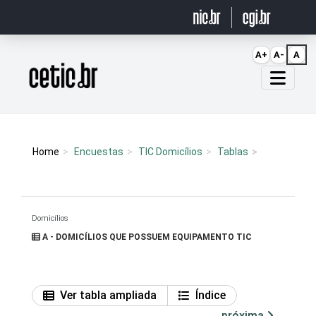
Ir para o conteúdo
A+
A-
A
Página inicial
Home
Encuestas
TIC Domicílios
Tablas
Domicílios
A - DOMICÍLIOS QUE POSSUEM EQUIPAMENTO TIC
Ver tabla ampliada
Índice
próxima