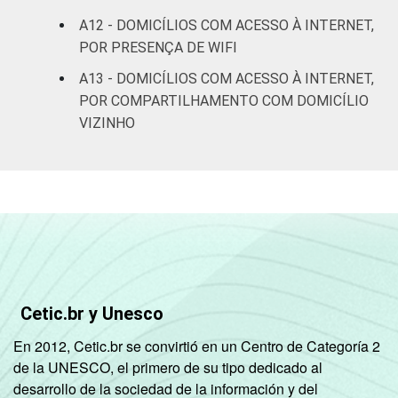
A12 - DOMICÍLIOS COM ACESSO À INTERNET,
POR PRESENÇA DE WIFI
A13 - DOMICÍLIOS COM ACESSO À INTERNET,
POR COMPARTILHAMENTO COM DOMICÍLIO
VIZINHO
Cetic.br y Unesco
En 2012, Cetic.br se convirtió en un Centro de Categoría 2
de la UNESCO, el primero de su tipo dedicado al
desarrollo de la sociedad de la información y del