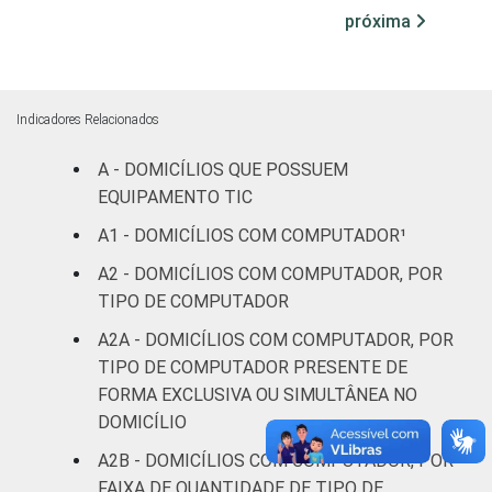
próxima
Mais de 3
SM até 5
99
100
SM
Indicadores Relacionados
Mais de 5
A - DOMICÍLIOS QUE POSSUEM
SM até 10
99
100
EQUIPAMENTO TIC
SM
A1 - DOMICÍLIOS COM COMPUTADOR¹
Mais de 10
A2 - DOMICÍLIOS COM COMPUTADOR, POR
100
100
SM
TIPO DE COMPUTADOR
A2A - DOMICÍLIOS COM COMPUTADOR, POR
Não tem
91
84
TIPO DE COMPUTADOR PRESENTE DE
renda
FORMA EXCLUSIVA OU SIMULTÂNEA NO
DOMICÍLIO
Não sabe
95
95
A2B - DOMICÍLIOS COM COMPUTADOR, POR
Não
FAIXA DE QUANTIDADE DE TIPO DE