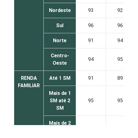
Nordeste
93
92
Sul
96
96
Norte
91
94
Centro-
94
95
Oeste
RENDA
Até 1 SM
91
89
FAMILIAR
Mais de 1
SM até 2
95
95
SM
Mais de 2
SM até 3
98
99
SM