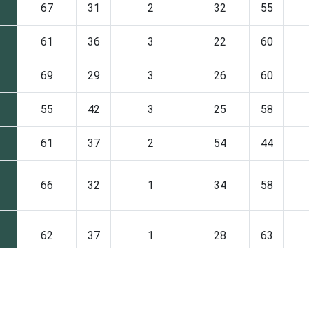
67
31
2
32
55
61
36
3
22
60
69
29
3
26
60
55
42
3
25
58
61
37
2
54
44
66
32
1
34
58
62
37
1
28
63
55
40
5
22
57