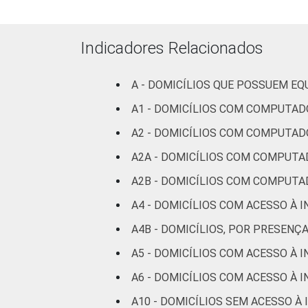
Mais de 5 SM até 1
SM
Indicadores Relacionados
Mais de 10 SM
A - DOMICÍLIOS QUE POSSUEM E
Não tem renda
A1 - DOMICÍLIOS COM COMPUTAD
A2 - DOMICÍLIOS COM COMPUTAD
Não sabe
A2A - DOMICÍLIOS COM COMPUTA
Não respondeu
A2B - DOMICÍLIOS COM COMPUTA
CLASSE
A
A4 - DOMICÍLIOS COM ACESSO À 
SOCIAL
A4B - DOMICÍLIOS, POR PRESENÇ
B
A5 - DOMICÍLIOS COM ACESSO À 
C
A6 - DOMICÍLIOS COM ACESSO À 
A10 - DOMICÍLIOS SEM ACESSO À
DE