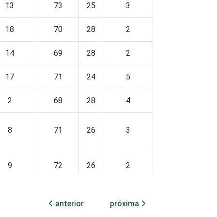
13
73
25
3
18
70
28
2
14
69
28
2
17
71
24
5
2
68
28
4
8
71
26
3
9
72
26
2
20
73
23
4
anterior
próxima