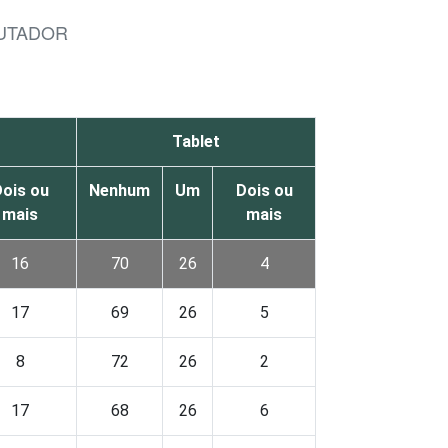
PUTADOR
Tablet
ois ou
Nenhum
Um
Dois ou
mais
mais
16
70
26
4
17
69
26
5
8
72
26
2
17
68
26
6