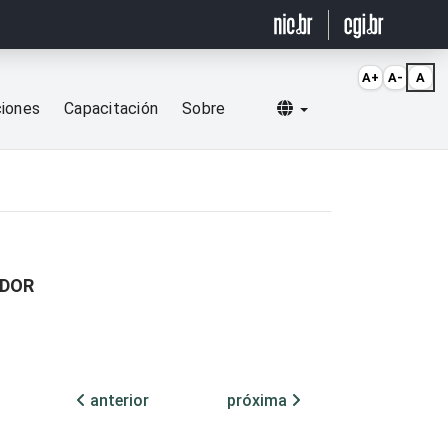
A+
A-
A
Selecionar idioma
ciones
Capacitación
Sobre
ADOR
anterior
próxima