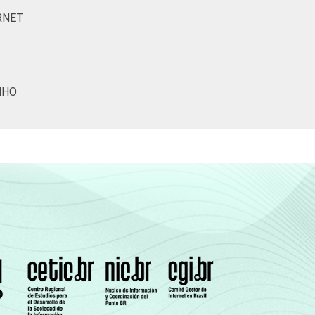
RNET
(Cetic.br), Pesquisa sobre o uso das
NHO