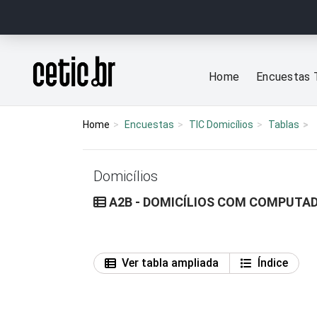
Ir para o conteúdo
Página inicial
Home
Encuestas 
Home
Encuestas
TIC Domicílios
Tablas
Domicílios
A2B - DOMICÍLIOS COM COMPUTAD
Ver tabla ampliada
Índice