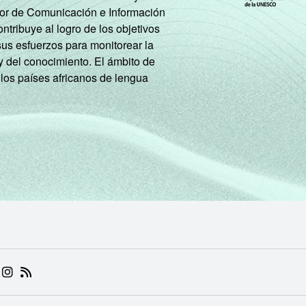
tor de Comunicación e Información
tribuye al logro de los objetivos
sus esfuerzos para monitorear la
y del conocimiento. El ámbito de
 los países africanos de lengua
 (ABRE EM NOVA ABA)
.BR (ABRE EM NOVA ABA)
 NIC.BR (ABRE EM NOVA ABA)
 NIC.BR (ABRE EM NOVA ABA)
AM DO NIC.BR (ABRE EM NOVA ABA)
NKEDIN DO NIC.BR (ABRE EM NOVA ABA)
INSTAGRAM DO NIC.BR (ABRE EM NOVA ABA)
RSS DO NIC.BR (ABRE EM NOVA ABA)