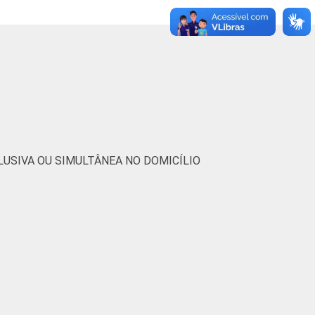
31
70
26
4
53
45
32
23
6
70
30
0
18
74
25
1
USIVA OU SIMULTÂNEA NO DOMICÍLIO
20
77
21
3
60
38
33
29
24
69
28
4
8
74
23
3
3
67
29
3