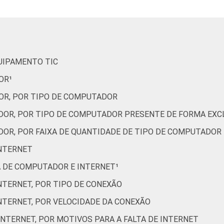
0
52
42
6
14
55
48
46
6
4
43
QUIPAMENTO TIC
52
48
0
43
51
OR¹
OR, POR TIPO DE COMPUTADOR
54
42
5
28
53
DOR, POR TIPO DE COMPUTADOR PRESENTE DE FORMA EXCL
60
38
2
20
60
DOR, POR FAIXA DE QUANTIDADE DE TIPO DE COMPUTADOR
17
74
9
1
39
INTERNET
A DE COMPUTADOR E INTERNET¹
49
47
5
13
62
INTERNET, POR TIPO DE CONEXÃO
67
31
2
38
53
INTERNET, POR VELOCIDADE DA CONEXÃO
 INTERNET, POR MOTIVOS PARA A FALTA DE INTERNET
76
24
0
49
48