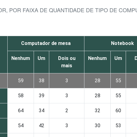
OR, POR FAIXA DE QUANTIDADE DE TIPO DE COM
Computador de mesa
Notebook
Nenhum
Um
Dois ou
Nenhum
Um
D
mais
59
38
3
28
55
58
39
3
28
55
64
34
2
32
60
54
42
3
30
53