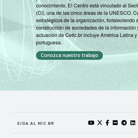
conocimiento. El Centro está vinculado al Sec
(CI), una de las cinco áreas de la UNESCO. Con
estratégicos de la organización, fortaleciendo 
construcción de sociedades de la información 
actuación de Cetic.br incluye América Latina y
portuguesa.
Conozca nuestro trabajo
YOUTUBE DO NIC.BR
TWITTER DO NIC
FACEBOOK DO
FLICKR DO
TELEGR
LI
SIGA AL NIC.BR