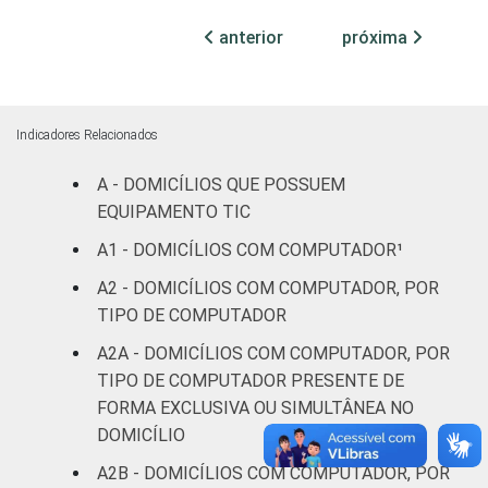
SM até 3
38
62
0
anterior
próxima
SM
Mais de 3
SM até 5
45
55
0
Indicadores Relacionados
SM
A - DOMICÍLIOS QUE POSSUEM
Mais de 5
EQUIPAMENTO TIC
SM até 10
48
52
0
A1 - DOMICÍLIOS COM COMPUTADOR¹
SM
A2 - DOMICÍLIOS COM COMPUTADOR, POR
Mais de 10
TIPO DE COMPUTADOR
52
48
0
SM
A2A - DOMICÍLIOS COM COMPUTADOR, POR
TIPO DE COMPUTADOR PRESENTE DE
Não tem
48
52
0
FORMA EXCLUSIVA OU SIMULTÂNEA NO
renda
DOMICÍLIO
Não sabe
46
53
1
A2B - DOMICÍLIOS COM COMPUTADOR, POR