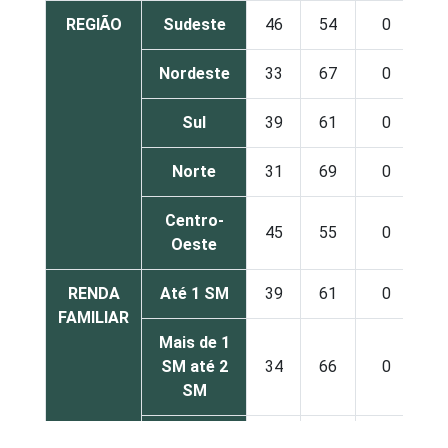
REGIÃO
Sudeste
46
54
0
Nordeste
33
67
0
Sul
39
61
0
Norte
31
69
0
Centro-
45
55
0
Oeste
RENDA
Até 1 SM
39
61
0
FAMILIAR
Mais de 1
SM até 2
34
66
0
SM
Mais de 2