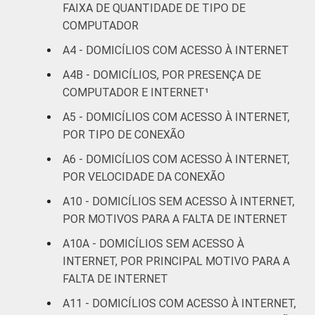
FAIXA DE QUANTIDADE DE TIPO DE
Não
COMPUTADOR
40
60
0
respondeu
A4 - DOMICÍLIOS COM ACESSO À INTERNET
CLASSE
A
83
17
0
A4B - DOMICÍLIOS, POR PRESENÇA DE
SOCIAL
COMPUTADOR E INTERNET¹
B
51
49
0
A5 - DOMICÍLIOS COM ACESSO À INTERNET,
POR TIPO DE CONEXÃO
C
33
67
0
A6 - DOMICÍLIOS COM ACESSO À INTERNET,
DE
24
76
0
POR VELOCIDADE DA CONEXÃO
A10 - DOMICÍLIOS SEM ACESSO À INTERNET,
Fonte: CGI.br/NIC.br, Centro Regional de
POR MOTIVOS PARA A FALTA DE INTERNET
Estudos para o Desenvolvimento da
A10A - DOMICÍLIOS SEM ACESSO À
Sociedade da Informação (Cetic.br),
INTERNET, POR PRINCIPAL MOTIVO PARA A
Pesquisa sobre o uso das tecnologias de
FALTA DE INTERNET
informação e comunicação nos domicílios
brasileiros - TIC Domicílios 2021.
A11 - DOMICÍLIOS COM ACESSO À INTERNET,