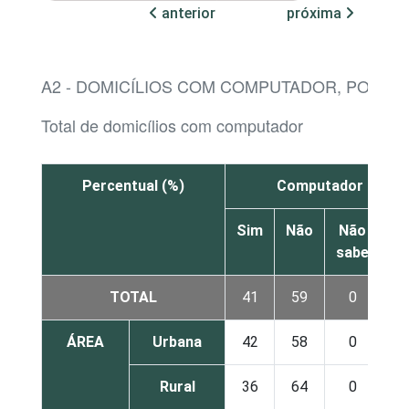
anterior
próxima
A2 - DOMICÍLIOS COM COMPUTADOR, POR T
Total de domicílios com computador
Percentual (%)
Computador de me
Sim
Não
Não
sabe
re
TOTAL
41
59
0
ÁREA
Urbana
42
58
0
Rural
36
64
0