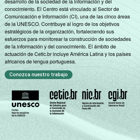
desarrollo de la sociedad de la información y del
conocimiento. El Centro está vinculado al Sector de
Comunicación e Información (CI), una de las cinco áreas
de la UNESCO. Contribuye al logro de los objetivos
estratégicos de la organización, fortaleciendo sus
esfuerzos para monitorear la construcción de sociedades
de la información y del conocimiento. El ámbito de
actuación de Cetic.br incluye América Latina y los países
africanos de lengua portuguesa.
Conozca nuestro trabajo