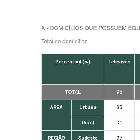
A - DOMICÍLIOS QUE POSSUEM EQ
Total de domicílios
Percentual (%)
Televisão
TOTAL
95
ÁREA
Urbana
95
Rural
91
REGIÃO
Sudeste
97