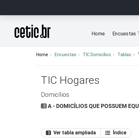
Ir para o conteúdo
Página inicial
Home
Encuestas 
Home
Encuestas
TIC Domicílios
Tablas
TIC Hogares
Domicílios
A - DOMICÍLIOS QUE POSSUEM EQ
Ver tabla ampliada
Índice