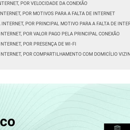
93
50
17
25
36
INTERNET, POR VELOCIDADE DA CONEXÃO
 INTERNET, POR MOTIVOS PARA A FALTA DE INTERNET
100
74
19
45
78
À INTERNET, POR PRINCIPAL MOTIVO PARA A FALTA DE INTE
 INTERNET, POR VALOR PAGO PELA PRINCIPAL CONEXÃO
99
58
21
32
49
INTERNET, POR PRESENÇA DE WI-FI
96
51
19
13
25
À INTERNET, POR COMPARTILHAMENTO COM DOMICÍLIO VIZI
85
49
28
5
8
de Estudos para o Desenvolvimento da Sociedade da Informação 
o nos domicílios brasileiros - TIC Domicílios 2022.
sco