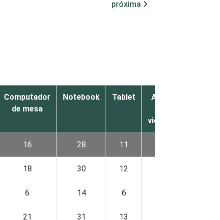
próxima
Computador
Notebook
Tablet
Aparelho
de mesa
de
videogame
16
28
11
14
18
30
12
15
6
14
6
6
21
31
13
19