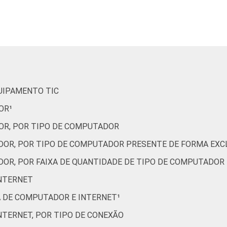
98
58
20
26
43
100
54
20
27
58
QUIPAMENTO TIC
OR¹
OR, POR TIPO DE COMPUTADOR
100
69
17
30
65
DOR, POR TIPO DE COMPUTADOR PRESENTE DE FORMA EXCL
DOR, POR FAIXA DE QUANTIDADE DE TIPO DE COMPUTADOR
81
38
11
7
16
INTERNET
A DE COMPUTADOR E INTERNET¹
95
52
22
18
20
INTERNET, POR TIPO DE CONEXÃO