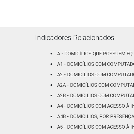
SM
Mais de 3
SM até 5
98
SM
Indicadores Relacionados
Mais de 5
SM até 10
99
A - DOMICÍLIOS QUE POSSUEM E
SM
A1 - DOMICÍLIOS COM COMPUTAD
A2 - DOMICÍLIOS COM COMPUTAD
Mais de 10
100
SM
A2A - DOMICÍLIOS COM COMPUTA
A2B - DOMICÍLIOS COM COMPUTA
Não tem
88
renda
A4 - DOMICÍLIOS COM ACESSO À 
A4B - DOMICÍLIOS, POR PRESENÇ
Não sabe
96
A5 - DOMICÍLIOS COM ACESSO À 
Não