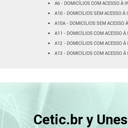
95
A6 - DOMICÍLIOS COM ACESSO À 
respondeu
A10 - DOMICÍLIOS SEM ACESSO À
CLASSE
A
100
A10A - DOMICÍLIOS SEM ACESSO 
SOCIAL
A11 - DOMICÍLIOS COM ACESSO À
B
99
A12 - DOMICÍLIOS COM ACESSO À 
C
97
A13 - DOMICÍLIOS COM ACESSO 
DE
88
Fonte: CGI.br/NIC.br, Centro Regional 
tecnologias de informação e comunicaçã
Cetic.br y Une