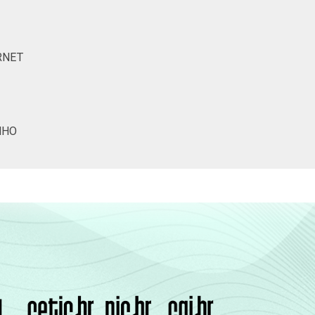
13
35
12
15
72
91
52
48
RNET
42
69
24
27
14
26
11
15
NHO
3
5
4
4
(Cetic.br), Pesquisa sobre o uso das