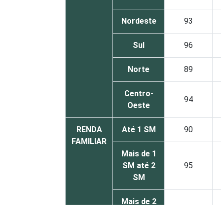
Nordeste
93
Sul
96
Norte
89
Centro-
94
Oeste
RENDA
Até 1 SM
90
FAMILIAR
Mais de 1
SM até 2
95
SM
Mais de 2
SM até 3
98