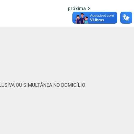
próxima
29
53
19
24
35
72
28
32
48
78
37
38
USIVA OU SIMULTÂNEA NO DOMICÍLIO
10
9
1
5
13
30
13
17