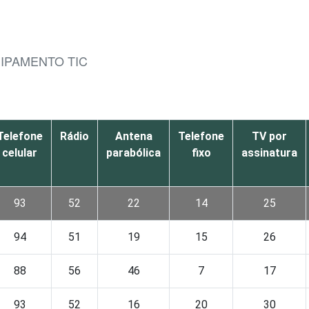
UIPAMENTO TIC
Telefone
Rádio
Antena
Telefone
TV por
celular
parabólica
fixo
assinatura
93
52
22
14
25
94
51
19
15
26
88
56
46
7
17
93
52
16
20
30