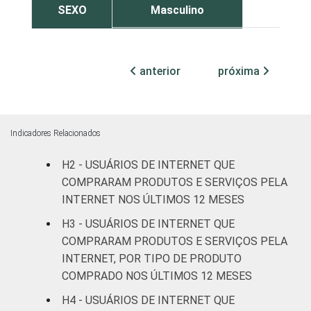
SEXO
Masculino
49
Feminino
50
anterior
próxima
COR OU
Branca
55
RAÇA
Preta
44
Indicadores Relacionados
Parda
47
H2 - USUÁRIOS DE INTERNET QUE
Amarela
75
COMPRARAM PRODUTOS E SERVIÇOS PELA
INTERNET NOS ÚLTIMOS 12 MESES
Indígena
43
H3 - USUÁRIOS DE INTERNET QUE
COMPRARAM PRODUTOS E SERVIÇOS PELA
Não respondeu
14
INTERNET, POR TIPO DE PRODUTO
COMPRADO NOS ÚLTIMOS 12 MESES
GRAU DE
Analfabeto/Educação
31
INSTRUÇÃO
Infantil
H4 - USUÁRIOS DE INTERNET QUE