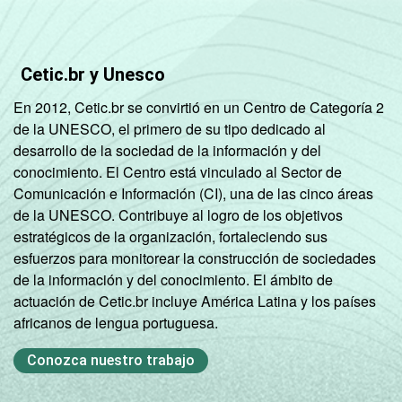
Não sabe
59
Não respondeu
32
Cetic.br y Unesco
CLASSE
A
80
En 2012, Cetic.br se convirtió en un Centro de Categoría 2
SOCIAL
de la UNESCO, el primero de su tipo dedicado al
B
52
desarrollo de la sociedad de la información y del
conocimiento. El Centro está vinculado al Sector de
C
48
Comunicación e Información (CI), una de las cinco áreas
de la UNESCO. Contribuye al logro de los objetivos
DE
44
estratégicos de la organización, fortaleciendo sus
esfuerzos para monitorear la construcción de sociedades
de la información y del conocimiento. El ámbito de
CONDIÇÃO
Na força de trabalho
50
actuación de Cetic.br incluye América Latina y los países
DE
africanos de lengua portuguesa.
ATIVIDADE
Fora da força de
47
trabalho
Conozca nuestro trabajo
TIPO DE
Formal
53