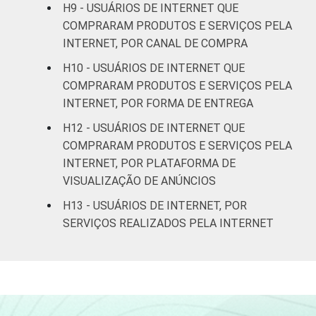
H9 - USUÁRIOS DE INTERNET QUE
RENDA
Até 1 SM
45
COMPRARAM PRODUTOS E SERVIÇOS PELA
FAMILIAR
INTERNET, POR CANAL DE COMPRA
Mais de 1 SM até 2
43
H10 - USUÁRIOS DE INTERNET QUE
SM
COMPRARAM PRODUTOS E SERVIÇOS PELA
INTERNET, POR FORMA DE ENTREGA
Mais de 2 SM até 3
57
SM
H12 - USUÁRIOS DE INTERNET QUE
COMPRARAM PRODUTOS E SERVIÇOS PELA
Mais de 3 SM até 5
INTERNET, POR PLATAFORMA DE
50
SM
VISUALIZAÇÃO DE ANÚNCIOS
H13 - USUÁRIOS DE INTERNET, POR
Mais de 5 SM até 10
53
SERVIÇOS REALIZADOS PELA INTERNET
SM
Mais de 10 SM
60
Não tem renda
15