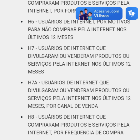
COMPRARAM PRODUTOS E SERVIÇOS PELA
Fundamental
42
INTERNET, POR FORMA DE PAGAMENTO
H6 - USUÁRIOS DE INTERNET, POR MOTIVOS
Médio
47
PARA NÃO COMPRAR PELA INTERNET NOS
ÚLTIMOS 12 MESES
Superior
54
H7 - USUÁRIOS DE INTERNET QUE
FAIXA
De 10 a 15 anos
40
DIVULGARAM OU VENDERAM PRODUTOS OU
ETÁRIA
SERVIÇOS PELA INTERNET NOS ÚLTIMOS 12
De 16 a 24 anos
55
MESES
H7A - USUÁRIOS DE INTERNET QUE
De 25 a 34 anos
49
DIVULGARAM OU VENDERAM PRODUTOS OU
SERVIÇOS PELA INTERNET NOS ÚLTIMOS 12
De 35 a 44 anos
52
MESES, POR CANAL DE VENDA
H8 - USUÁRIOS DE INTERNET QUE
De 45 a 59 anos
47
COMPRARAM PRODUTOS E SERVIÇOS PELA
De 60 anos ou mais
37
INTERNET, POR FREQUÊNCIA DE COMPRA