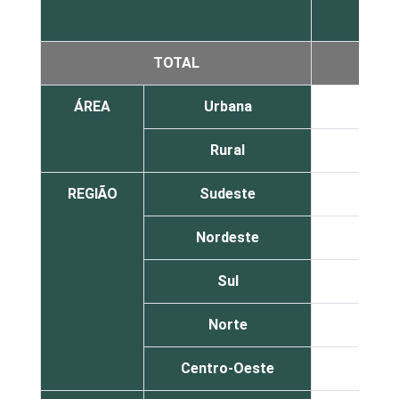
TOTAL
49
ÁREA
Urbana
49
Rural
50
REGIÃO
Sudeste
44
Nordeste
56
Sul
55
Norte
52
Centro-Oeste
51