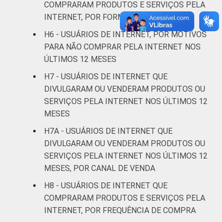
COMPRARAM PRODUTOS E SERVIÇOS PELA
GRAU DE
Analfabeto/Educação
INTERNET, POR FORMA DE PAGAMENTO
37
INSTRUÇÃO
Infantil
H6 - USUÁRIOS DE INTERNET, POR MOTIVOS
PARA NÃO COMPRAR PELA INTERNET NOS
Fundamental
84
ÚLTIMOS 12 MESES
H7 - USUÁRIOS DE INTERNET QUE
Médio
82
DIVULGARAM OU VENDERAM PRODUTOS OU
SERVIÇOS PELA INTERNET NOS ÚLTIMOS 12
Superior
60
MESES
FAIXA
De 10 a 15 anos
51
H7A - USUÁRIOS DE INTERNET QUE
ETÁRIA
DIVULGARAM OU VENDERAM PRODUTOS OU
De 16 a 24 anos
87
SERVIÇOS PELA INTERNET NOS ÚLTIMOS 12
MESES, POR CANAL DE VENDA
De 25 a 34 anos
85
H8 - USUÁRIOS DE INTERNET QUE
COMPRARAM PRODUTOS E SERVIÇOS PELA
De 35 a 44 anos
67
INTERNET, POR FREQUÊNCIA DE COMPRA