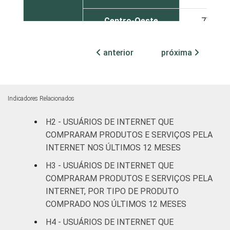
Centro-Oeste
77
SEXO
Masculino
71
anterior
próxima
Feminino
75
COR OU
Branca
77
Indicadores Relacionados
RAÇA
Preta
52
H2 - USUÁRIOS DE INTERNET QUE
COMPRARAM PRODUTOS E SERVIÇOS PELA
Parda
83
INTERNET NOS ÚLTIMOS 12 MESES
H3 - USUÁRIOS DE INTERNET QUE
Amarela
69
COMPRARAM PRODUTOS E SERVIÇOS PELA
INTERNET, POR TIPO DE PRODUTO
Indígena
72
COMPRADO NOS ÚLTIMOS 12 MESES
H4 - USUÁRIOS DE INTERNET QUE
Não respondeu
5