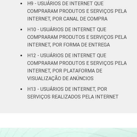
De 45 a 59 anos
52
H9 - USUÁRIOS DE INTERNET QUE
COMPRARAM PRODUTOS E SERVIÇOS PELA
De 60 anos ou mais
76
INTERNET, POR CANAL DE COMPRA
H10 - USUÁRIOS DE INTERNET QUE
RENDA
Até 1 SM
84
COMPRARAM PRODUTOS E SERVIÇOS PELA
FAMILIAR
INTERNET, POR FORMA DE ENTREGA
Mais de 1 SM até 2
82
SM
H12 - USUÁRIOS DE INTERNET QUE
COMPRARAM PRODUTOS E SERVIÇOS PELA
Mais de 2 SM até 3
INTERNET, POR PLATAFORMA DE
81
SM
VISUALIZAÇÃO DE ANÚNCIOS
H13 - USUÁRIOS DE INTERNET, POR
Mais de 3 SM até 5
58
SERVIÇOS REALIZADOS PELA INTERNET
SM
Mais de 5 SM até 10
76
SM
Mais de 10 SM
95