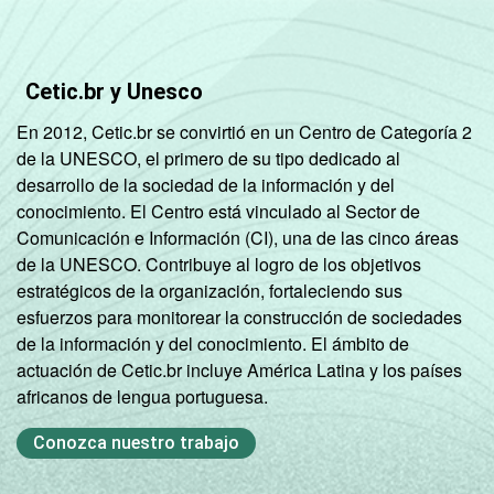
Não tem renda
94
Cetic.br y Unesco
Não sabe
75
En 2012, Cetic.br se convirtió en un Centro de Categoría 2
Não respondeu
19
de la UNESCO, el primero de su tipo dedicado al
desarrollo de la sociedad de la información y del
CLASSE
A
67
conocimiento. El Centro está vinculado al Sector de
SOCIAL
Comunicación e Información (CI), una de las cinco áreas
de la UNESCO. Contribuye al logro de los objetivos
B
63
estratégicos de la organización, fortaleciendo sus
esfuerzos para monitorear la construcción de sociedades
C
79
de la información y del conocimiento. El ámbito de
actuación de Cetic.br incluye América Latina y los países
DE
79
africanos de lengua portuguesa.
CONDIÇÃO
Na força de trabalho
72
Conozca nuestro trabajo
DE
ATIVIDADE
Fora da força de
77