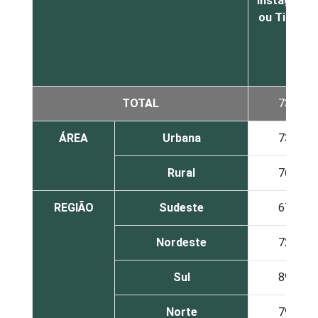
Instagram
ou TikTok
TOTAL
73
ÁREA
Urbana
73
Rural
76
REGIÃO
Sudeste
67
Nordeste
72
Sul
89
Norte
79