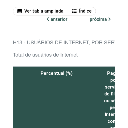
Ver tabla ampliada
Índice
anterior
próxima
H13 - USUÁRIOS DE INTERNET, POR SERVIÇ
Total de usuários de Internet
Percentual (%)
Pagou
por
serviços
de filmes
ou séries
pela
Internet,
como,