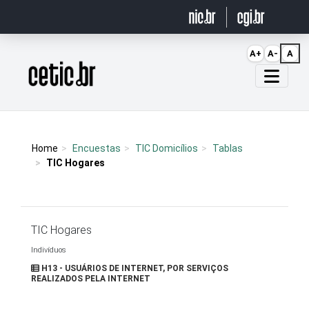
Ir para o conteúdo
A+
A-
A
Página inicial
Home
Encuestas
TIC Domicílios
Tablas
TIC Hogares
TIC Hogares
Indivíduos
H13 - USUÁRIOS DE INTERNET, POR SERVIÇOS
REALIZADOS PELA INTERNET