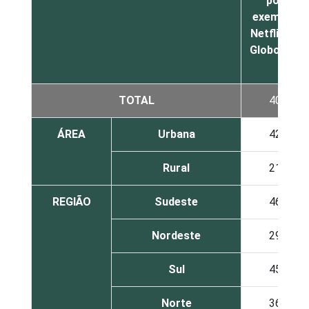
por
exemplo,
Netflix ou
Globoplay
TOTAL
40
ÁREA
Urbana
42
Rural
21
REGIÃO
Sudeste
46
Nordeste
29
Sul
45
Norte
36