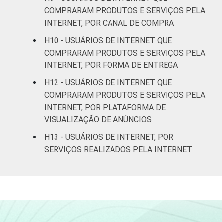
De 45 a 59 anos
27
COMPRARAM PRODUTOS E SERVIÇOS PELA
INTERNET, POR CANAL DE COMPRA
De 60 anos ou mais
16
H10 - USUÁRIOS DE INTERNET QUE
RENDA
Até 1 SM
21
COMPRARAM PRODUTOS E SERVIÇOS PELA
FAMILIAR
INTERNET, POR FORMA DE ENTREGA
Mais de 1 SM até 2
34
H12 - USUÁRIOS DE INTERNET QUE
SM
COMPRARAM PRODUTOS E SERVIÇOS PELA
INTERNET, POR PLATAFORMA DE
Mais de 2 SM até 3
48
VISUALIZAÇÃO DE ANÚNCIOS
SM
H13 - USUÁRIOS DE INTERNET, POR
Mais de 3 SM até 5
SERVIÇOS REALIZADOS PELA INTERNET
57
SM
Mais de 5 SM até 10
64
SM
Mais de 10 SM
80