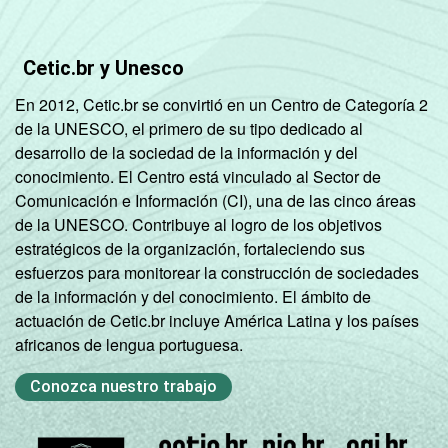
Não tem renda
30
Cetic.br y Unesco
Não sabe
28
En 2012, Cetic.br se convirtió en un Centro de Categoría 2
de la UNESCO, el primero de su tipo dedicado al
Não respondeu
32
desarrollo de la sociedad de la información y del
conocimiento. El Centro está vinculado al Sector de
CLASSE
A
53
Comunicación e Información (CI), una de las cinco áreas
SOCIAL
de la UNESCO. Contribuye al logro de los objetivos
B
63
estratégicos de la organización, fortaleciendo sus
esfuerzos para monitorear la construcción de sociedades
C
40
de la información y del conocimiento. El ámbito de
actuación de Cetic.br incluye América Latina y los países
DE
20
africanos de lengua portuguesa.
CONDIÇÃO
Na força de trabalho
48
Conozca nuestro trabajo
DE
ATIVIDADE
Fora da força de
26