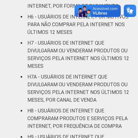
INTERNET, POR FORMA DE PAGAMENTO
GRAU DE
Analfabeto/Educação
3
H6 - USUÁRIOS DE INTERNET, POR MOTIVOS
INSTRUÇÃO
Infantil
PARA NÃO COMPRAR PELA INTERNET NOS
ÚLTIMOS 12 MESES
Fundamental
19
H7 - USUÁRIOS DE INTERNET QUE
Médio
46
DIVULGARAM OU VENDERAM PRODUTOS OU
SERVIÇOS PELA INTERNET NOS ÚLTIMOS 12
Superior
60
MESES
H7A - USUÁRIOS DE INTERNET QUE
FAIXA
De 10 a 15 anos
17
DIVULGARAM OU VENDERAM PRODUTOS OU
ETÁRIA
SERVIÇOS PELA INTERNET NOS ÚLTIMOS 12
De 16 a 24 anos
55
MESES, POR CANAL DE VENDA
De 25 a 34 anos
59
H8 - USUÁRIOS DE INTERNET QUE
COMPRARAM PRODUTOS E SERVIÇOS PELA
De 35 a 44 anos
49
INTERNET, POR FREQUÊNCIA DE COMPRA
H9 - USUÁRIOS DE INTERNET QUE