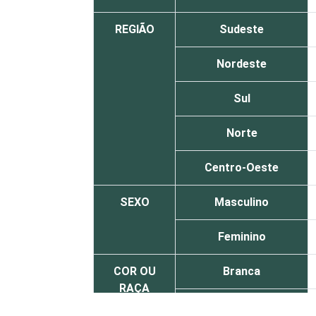
REGIÃO
Sudeste
Nordeste
Sul
Norte
Centro-Oeste
SEXO
Masculino
Feminino
COR OU
Branca
RAÇA
Preta