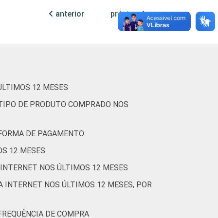
anterior
próxima
88
64
92
75
63
42
ÚLTIMOS 12 MESES
93
24
R TIPO DE PRODUTO COMPRADO NOS
84
57
R FORMA DE PAGAMENTO
87
53
OS 12 MESES
 INTERNET NOS ÚLTIMOS 12 MESES
88
61
 INTERNET NOS ÚLTIMOS 12 MESES, POR
94
74
 FREQUÊNCIA DE COMPRA