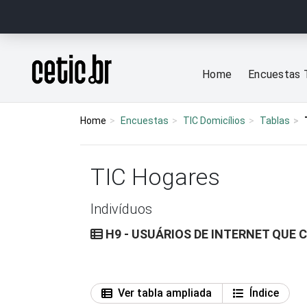
Ir para o conteúdo
Página inicial
Home
Encuestas 
Home
Encuestas
TIC Domicílios
Tablas
TIC Hogares
Indivíduos
H9 - USUÁRIOS DE INTERNET QUE
Ver tabla ampliada
Índice