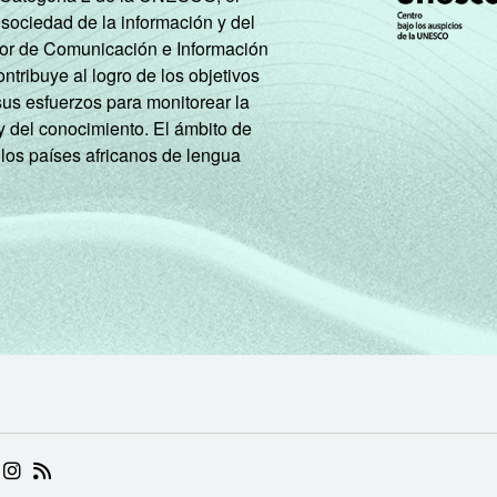
 sociedad de la información y del
tor de Comunicación e Información
18
32
46
tribuye al logro de los objetivos
sus esfuerzos para monitorear la
y del conocimiento. El ámbito de
26
38
33
 los países africanos de lengua
13
37
49
8
6
73
21
22
24
14
22
70
34
24
61
 (ABRE EM NOVA ABA)
.BR (ABRE EM NOVA ABA)
 NIC.BR (ABRE EM NOVA ABA)
 NIC.BR (ABRE EM NOVA ABA)
AM DO NIC.BR (ABRE EM NOVA ABA)
NKEDIN DO NIC.BR (ABRE EM NOVA ABA)
INSTAGRAM DO NIC.BR (ABRE EM NOVA ABA)
RSS DO NIC.BR (ABRE EM NOVA ABA)
23
31
46