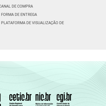
91
73
 CANAL DE COMPRA
89
66
R FORMA DE ENTREGA
R PLATAFORMA DE VISUALIZAÇÃO DE
90
69
93
63
93
67
80
47
89
58
88
64
91
68