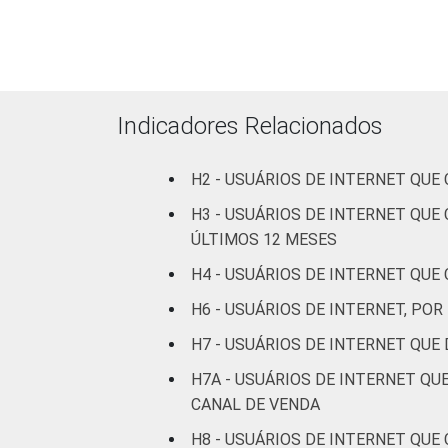
Parda
Amarela
Indicadores Relacionados
Indígena
H2 - USUÁRIOS DE INTERNET QU
Não respondeu
H3 - USUÁRIOS DE INTERNET QU
GRAU DE
Analfabeto/Educação
ÚLTIMOS 12 MESES
INSTRUÇÃO
Infantil
H4 - USUÁRIOS DE INTERNET QU
Fundamental
H6 - USUÁRIOS DE INTERNET, P
H7 - USUÁRIOS DE INTERNET QU
Médio
H7A - USUÁRIOS DE INTERNET Q
Superior
CANAL DE VENDA
H8 - USUÁRIOS DE INTERNET QU