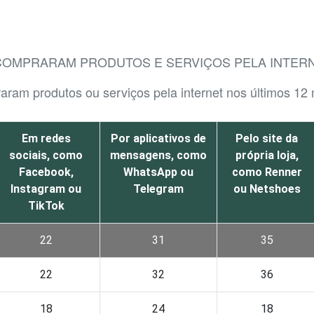
 COMPRARAM PRODUTOS E SERVIÇOS PELA INTER
raram produtos ou serviços pela internet nos últimos 12
Em redes
Por aplicativos de
Pelo site da
sociais, como
mensagens, como
própria loja,
Facebook,
WhatsApp ou
como Renner
Instagram ou
Telegram
ou Netshoes
TikTok
22
31
35
22
32
36
18
24
18