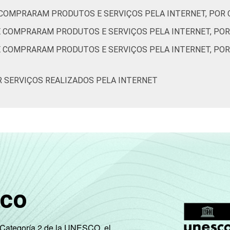
14
18
21
E COMPRARAM PRODUTOS E SERVIÇOS PELA INTERNET, POR
26
33
26
UE COMPRARAM PRODUTOS E SERVIÇOS PELA INTERNET, PO
UE COMPRARAM PRODUTOS E SERVIÇOS PELA INTERNET, PO
25
36
33
24
32
41
OR SERVIÇOS REALIZADOS PELA INTERNET
14
26
43
13
23
31
20
30
20
22
30
26
sco
28
32
32
e Categoría 2 de la UNESCO, el