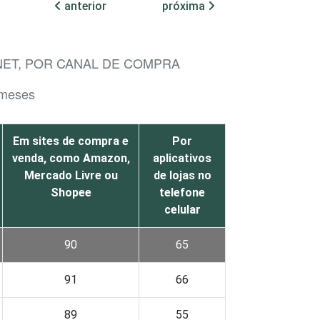
anterior
próxima
NET, POR CANAL DE COMPRA
 meses
Em sites de compra e
Por
venda, como Amazon,
aplicativos
Mercado Livre ou
de lojas no
Shopee
telefone
celular
90
65
91
66
89
55