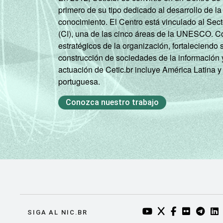
primero de su tipo dedicado al desarrollo de la
conocimiento. El Centro está vinculado al Sec
Mais de 3 SM até 5
(CI), una de las cinco áreas de la UNESCO. Con
SM
estratégicos de la organización, fortaleciendo 
construcción de sociedades de la información 
Mais de 5 SM até 10
actuación de Cetic.br incluye América Latina y
SM
portuguesa.
Mais de 10 SM
Conozca nuestro trabajo
Não tem renda
Não sabe
Não respondeu
CLASSE
A
SOCIAL
YOUTUBE DO NIC.BR
TWITTER DO NIC
FACEBOOK DO
FLICKR DO
TELEGR
LI
SIGA AL NIC.BR
B