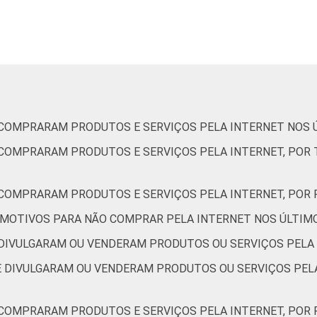
22
30
31
20
31
49
9
8
4
E COMPRARAM PRODUTOS E SERVIÇOS PELA INTERNET NOS 
8
3
6
E COMPRARAM PRODUTOS E SERVIÇOS PELA INTERNET, PO
13
14
25
E COMPRARAM PRODUTOS E SERVIÇOS PELA INTERNET, PO
17
25
15
OR MOTIVOS PARA NÃO COMPRAR PELA INTERNET NOS ÚLTIM
E DIVULGARAM OU VENDERAM PRODUTOS OU SERVIÇOS PELA
25
32
27
UE DIVULGARAM OU VENDERAM PRODUTOS OU SERVIÇOS PELA
19
32
53
E COMPRARAM PRODUTOS E SERVIÇOS PELA INTERNET, POR