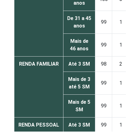
anos
De 31 a 45
99
1
anos
Mais de
99
1
46 anos
RENDA FAMILIAR
Até 3 SM
98
2
Mais de 3
99
1
até 5 SM
Mais de 5
99
1
SM
RENDA PESSOAL
Até 3 SM
99
1