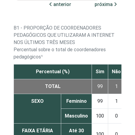
anterior
próxima
B1 - PROPORÇÃO DE COORDENADORES
PEDAGÓGICOS QUE UTILIZARAM A INTERNET
NOS ÚLTIMOS TRÊS MESES
Percentual sobre o total de coordenadores
pedagógicos¹
Percentual (%)
Sim
Não
TOTAL
99
1
SEXO
Feminino
99
1
Masculino
100
0
FAIXA ETÁRIA
Até 30
100
0