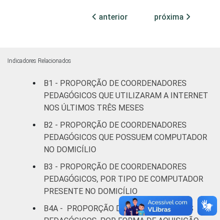
Mais de 3
99
1
até 5 SM
anterior
próxima
Mais de 5
99
1
SM
Indicadores Relacionados
REGIÃO
Norte
99
1
B1 - PROPORÇÃO DE COORDENADORES
PEDAGÓGICOS QUE UTILIZARAM A INTERNET
Centro-
99
1
NOS ÚLTIMOS TRÊS MESES
Oeste
B2 - PROPORÇÃO DE COORDENADORES
Nordeste
98
2
PEDAGÓGICOS QUE POSSUEM COMPUTADOR
NO DOMICÍLIO
Sudeste
100
0
B3 - PROPORÇÃO DE COORDENADORES
PEDAGÓGICOS, POR TIPO DE COMPUTADOR
Sul
100
0
PRESENTE NO DOMICÍLIO
DEPENDÊNCIA
Pública
B4A - PROPORÇÃO DE COORDENADORES
98
2
ADMINISTRATIVA
Municipal