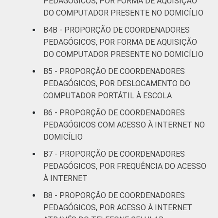
PEDAGÓGICOS, POR FORMA DE AQUISIÇÃO
DO COMPUTADOR PRESENTE NO DOMICÍLIO
Pública
100
0
B4B - PROPORÇÃO DE COORDENADORES
Estadual
PEDAGÓGICOS, POR FORMA DE AQUISIÇÃO
DO COMPUTADOR PRESENTE NO DOMICÍLIO
Total —
99
1
Públicas
B5 - PROPORÇÃO DE COORDENADORES
PEDAGÓGICOS, POR DESLOCAMENTO DO
Particular
99
1
COMPUTADOR PORTÁTIL À ESCOLA
B6 - PROPORÇÃO DE COORDENADORES
¹ Base: 870 coordenadores pedagógicos.
PEDAGÓGICOS COM ACESSO À INTERNET NO
Dados coletados entre setembro e
DOMICÍLIO
dezembro de 2013.
Fonte: NIC.br - set 2013 / dez 2013
B7 - PROPORÇÃO DE COORDENADORES
PEDAGÓGICOS, POR FREQUÊNCIA DO ACESSO
À INTERNET
B8 - PROPORÇÃO DE COORDENADORES
PEDAGÓGICOS, POR ACESSO À INTERNET