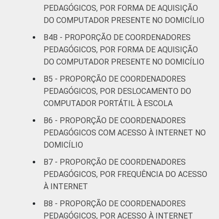
PEDAGÓGICOS, POR FORMA DE AQUISIÇÃO
Sudeste
83
DO COMPUTADOR PRESENTE NO DOMICÍLIO
B4B - PROPORÇÃO DE COORDENADORES
Sul
84
PEDAGÓGICOS, POR FORMA DE AQUISIÇÃO
DO COMPUTADOR PRESENTE NO DOMICÍLIO
DEPENDÊNCIA
Pública
85
ADMINISTRATIVA
Municipal
B5 - PROPORÇÃO DE COORDENADORES
PEDAGÓGICOS, POR DESLOCAMENTO DO
Pública
COMPUTADOR PORTÁTIL À ESCOLA
78
Estadual
B6 - PROPORÇÃO DE COORDENADORES
PEDAGÓGICOS COM ACESSO À INTERNET NO
Total —
81
DOMICÍLIO
Públicas
B7 - PROPORÇÃO DE COORDENADORES
Particular
83
PEDAGÓGICOS, POR FREQUÊNCIA DO ACESSO
À INTERNET
¹ Base: 725 coordenadores pedagógicos que
B8 - PROPORÇÃO DE COORDENADORES
possuem computador portátil no domicílio.
PEDAGÓGICOS, POR ACESSO À INTERNET
Respostas estimuladas. Dados coletados