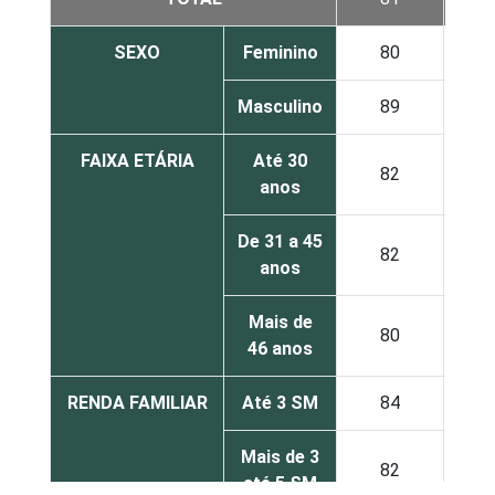
SEXO
Feminino
80
Masculino
89
FAIXA ETÁRIA
Até 30
82
anos
De 31 a 45
82
anos
Mais de
80
46 anos
RENDA FAMILIAR
Até 3 SM
84
Mais de 3
82
até 5 SM