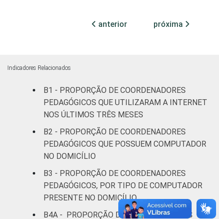
Mais de 5
anterior
próxima
81
SM
RENDA PESSOAL
Até 3 SM
82
Indicadores Relacionados
Mais de 3
80
B1 - PROPORÇÃO DE COORDENADORES
até 5 SM
PEDAGÓGICOS QUE UTILIZARAM A INTERNET
Mais de 5
NOS ÚLTIMOS TRÊS MESES
83
SM
B2 - PROPORÇÃO DE COORDENADORES
PEDAGÓGICOS QUE POSSUEM COMPUTADOR
REGIÃO
Norte
68
NO DOMICÍLIO
B3 - PROPORÇÃO DE COORDENADORES
Centro-
85
PEDAGÓGICOS, POR TIPO DE COMPUTADOR
Oeste
PRESENTE NO DOMICÍLIO
Nordeste
86
B4A - PROPORÇÃO DE COORDENADORES