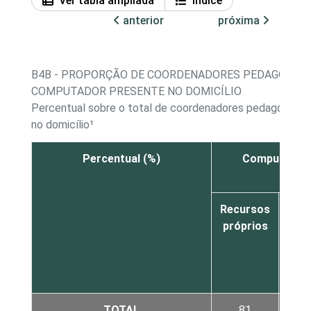
Ver tabla ampliada
Índice
anterior
próxima
B4B - PROPORÇÃO DE COORDENADORES PEDAGÓGICOS
COMPUTADOR PRESENTE NO DOMICÍLIO
Percentual sobre o total de coordenadores pedagógicos
no domicílio¹
Percentual (%)
Computador p
Recursos
Rec
próprios
de 
me
fam
TOTAL
81