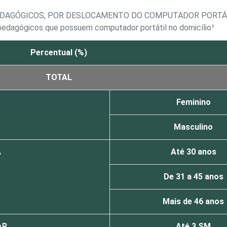
EDAGÓGICOS, POR DESLOCAMENTO DO COMPUTADOR PORTÁT
pedagógicos que possuem computador portátil no domicílio¹
Percentual (%)
TOTAL
Feminino
Masculino
A
Até 30 anos
De 31 a 45 anos
Mais de 46 anos
AR
Até 3 SM