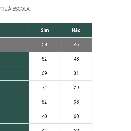
IL À ESCOLA
Sim
Não
54
46
52
48
69
31
71
29
62
38
40
60
42
58