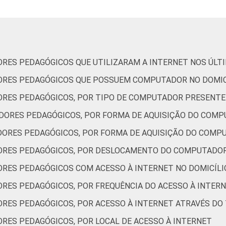
Sul
STRATIVA
Pública Municipal
RES PEDAGÓGICOS QUE UTILIZARAM A INTERNET NOS ÚLT
Pública Estadual
ORES PEDAGÓGICOS QUE POSSUEM COMPUTADOR NO DOMIC
Total — Públicas
RES PEDAGÓGICOS, POR TIPO DE COMPUTADOR PRESENTE
DORES PEDAGÓGICOS, POR FORMA DE AQUISIÇÃO DO COMP
Particular
ORES PEDAGÓGICOS, POR FORMA DE AQUISIÇÃO DO COMP
s que possuem computador portátil no domicílio. Dados colet
ORES PEDAGÓGICOS, POR DESLOCAMENTO DO COMPUTADOR
RES PEDAGÓGICOS COM ACESSO À INTERNET NO DOMICÍLI
RES PEDAGÓGICOS, POR FREQUÊNCIA DO ACESSO À INTER
RES PEDAGÓGICOS, POR ACESSO À INTERNET ATRAVÉS DO
RES PEDAGÓGICOS, POR LOCAL DE ACESSO À INTERNET