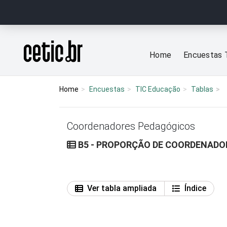
Ir para o conteúdo
Página inicial
Home
Encuestas 
Home
Encuestas
TIC Educação
Tablas
Coordenadores Pedagógicos
B5 - PROPORÇÃO DE COORDENADO
Ver tabla ampliada
Índice