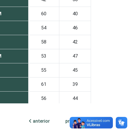
M
60
40
54
46
58
42
M
53
47
55
45
61
39
56
44
59
41
anterior
próxima
49
51