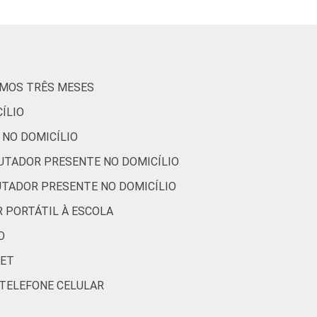
99
1
93
7
IMOS TRÊS MESES
96
4
ÍLIO
95
5
 NO DOMICÍLIO
UTADOR PRESENTE NO DOMICÍLIO
98
2
UTADOR PRESENTE NO DOMICÍLIO
 PORTÁTIL À ESCOLA
O
NET
 TELEFONE CELULAR