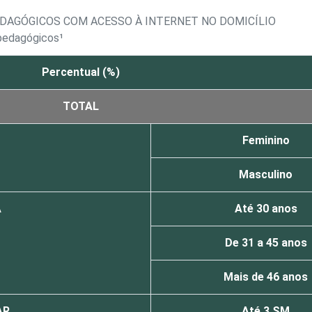
DAGÓGICOS COM ACESSO À INTERNET NO DOMICÍLIO
 pedagógicos¹
Percentual (%)
TOTAL
Feminino
Masculino
A
Até 30 anos
De 31 a 45 anos
Mais de 46 anos
AR
Até 3 SM