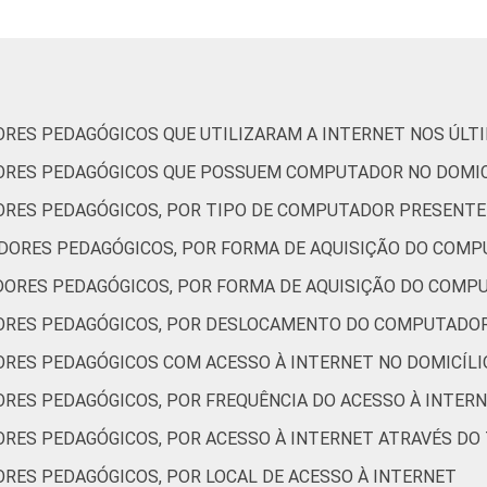
Sul
STRATIVA
Pública Municipal
RES PEDAGÓGICOS QUE UTILIZARAM A INTERNET NOS ÚLT
Pública Estadual
ORES PEDAGÓGICOS QUE POSSUEM COMPUTADOR NO DOMIC
Total — Públicas
RES PEDAGÓGICOS, POR TIPO DE COMPUTADOR PRESENTE
DORES PEDAGÓGICOS, POR FORMA DE AQUISIÇÃO DO COMP
Particular
ORES PEDAGÓGICOS, POR FORMA DE AQUISIÇÃO DO COMP
s. Dados coletados entre setembro e dezembro de 2013.
ORES PEDAGÓGICOS, POR DESLOCAMENTO DO COMPUTADOR
RES PEDAGÓGICOS COM ACESSO À INTERNET NO DOMICÍLI
RES PEDAGÓGICOS, POR FREQUÊNCIA DO ACESSO À INTER
RES PEDAGÓGICOS, POR ACESSO À INTERNET ATRAVÉS DO
RES PEDAGÓGICOS, POR LOCAL DE ACESSO À INTERNET