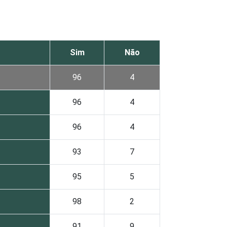
Sim
Não
96
4
96
4
96
4
93
7
95
5
98
2
91
9