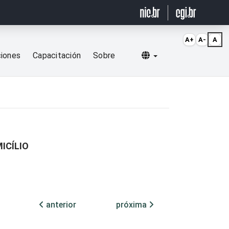
A+
A-
A
Selecionar idioma
ciones
Capacitación
Sobre
ICÍLIO
anterior
próxima