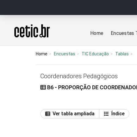
Ir para o conteúdo
Página inicial
Home
Encuestas 
Home
Encuestas
TIC Educação
Tablas
Coordenadores Pedagógicos
B6 - PROPORÇÃO DE COORDENADO
Ver tabla ampliada
Índice