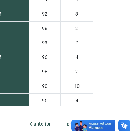
M
92
8
98
2
93
7
M
96
4
98
2
90
10
96
4
95
5
anterior
próxima
98
2