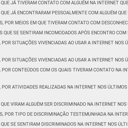
C
22
S QUE JÁ TIVERAM CONTATO COM ALGUÉM NA INTERNET Q
ES QUE JÁ ENCONTRARAM PESSOALMENTE COM ALGUÉM QUE
DE
23
ES, POR MEIOS EM QUE TIVERAM CONTATO COM DESCONHEC
de Estudos para o Desenvolvimento da Sociedade da Informação (
TES QUE SE SENTIRAM INCOMODADOS APÓS ENCONTRO COM
 TIC Kids Online Brasil 2017.
, POR SITUAÇÕES VIVENCIADAS AO USAR A INTERNET NOS 
, POR SITUAÇÕES VIVENCIADAS AO USAR A INTERNET NOS Ú
S, POR CONTEÚDOS COM OS QUAIS TIVERAM CONTATO NA IN
, POR ATIVIDADES REALIZADAS NA INTERNET NOS ÚLTIMOS
 QUE VIRAM ALGUÉM SER DISCRIMINADO NA INTERNET NOS
ES, POR TIPO DE DISCRIMINAÇÃO TESTEMUNHADA NA INTE
S QUE SE SENTIRAM DISCRIMINADOS NA INTERNET NOS ÚLT