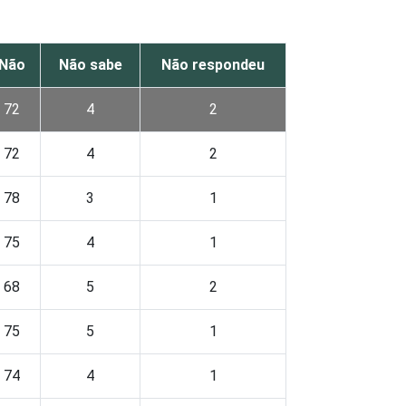
Não
Não sabe
Não respondeu
72
4
2
72
4
2
78
3
1
75
4
1
68
5
2
75
5
1
74
4
1