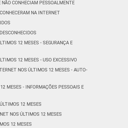
71
5
1
UE NÃO CONHECIAM PESSOALMENTE
 CONHECERAM NA INTERNET
71
4
2
IDOS
Cetic.br), Pesquisa sobre o Uso da Internet
 DESCONHECIDOS
ÚLTIMOS 12 MESES - SEGURANÇA E
LTIMOS 12 MESES - USO EXCESSIVO
TERNET NOS ÚLTIMOS 12 MESES - AUTO-
 12 MESES - INFORMAÇÕES PESSOAIS E
 ÚLTIMOS 12 MESES
RNET NOS ÚLTIMOS 12 MESES
IMOS 12 MESES