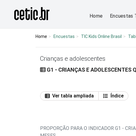
Ir para o conteúdo
Página inicial
Home
Encuestas 
Home
Encuestas
TIC Kids Online Brasil
Tab
Crianças e adolescentes
G1 - CRIANÇAS E ADOLESCENTES 
Ver tabla ampliada
Índice
PROPORÇÃO PARA O INDICADOR G1 - CRI
MESES