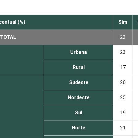
¹
centual (%)
Sim
TOTAL
22
Urbana
23
Rural
17
Sudeste
20
Nordeste
25
Sul
19
Norte
21