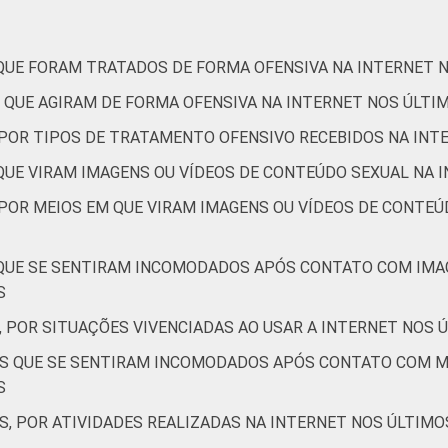
De 15 a 17 anos
30
Até 1 SM
22
 QUE FORAM TRATADOS DE FORMA OFENSIVA NA INTERNET 
 QUE AGIRAM DE FORMA OFENSIVA NA INTERNET NOS ÚLTI
Mais de 1 SM até 2 SM
22
, POR TIPOS DE TRATAMENTO OFENSIVO RECEBIDOS NA INT
Mais de 2 SM até 3 SM
22
 QUE VIRAM IMAGENS OU VÍDEOS DE CONTEÚDO SEXUAL NA 
Mais de 3 SM
23
 POR MEIOS EM QUE VIRAM IMAGENS OU VÍDEOS DE CONTEÚ
Não tem renda
19
 QUE SE SENTIRAM INCOMODADOS APÓS CONTATO COM IMA
S
Não sabe
18
, POR SITUAÇÕES VIVENCIADAS AO USAR A INTERNET NOS 
Não respondeu
13
TES QUE SE SENTIRAM INCOMODADOS APÓS CONTATO COM 
S
AB
20
S, POR ATIVIDADES REALIZADAS NA INTERNET NOS ÚLTIMO