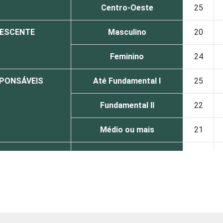
Centro-Oeste
25
LESCENTE
Masculino
20
Feminino
24
SPONSÁVEIS
Até Fundamental I
25
Fundamental II
22
Médio ou mais
21
 ADOLESCENTE
De 9 a 10 anos
11
De 11 a 12 anos
10
De 13 a 14 anos
26