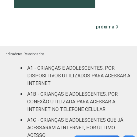
ESCOLARIDADE
Até
DOS PAIS OU
Fundamental
28
próxima
RESPONSÁVEIS
I
Fundamental
31
II
Indicadores Relacionados
Médio ou
A1 - CRIANÇAS E ADOLESCENTES, POR
52
mais
DISPOSITIVOS UTILIZADOS PARA ACESSAR A
INTERNET
FAIXA ETÁRIA
De 9 a 10
39
A1B - CRIANÇAS E ADOLESCENTES, POR
DA CRIANÇA
anos
CONEXÃO UTILIZADA PARA ACESSAR A
OU DO
INTERNET NO TELEFONE CELULAR
ADOLESCENTE
De 11 a 12
43
anos
A1C - CRIANÇAS E ADOLESCENTES QUE JÁ
ACESSARAM A INTERNET, POR ÚLTIMO
De 13 a 14
ACESSO
42