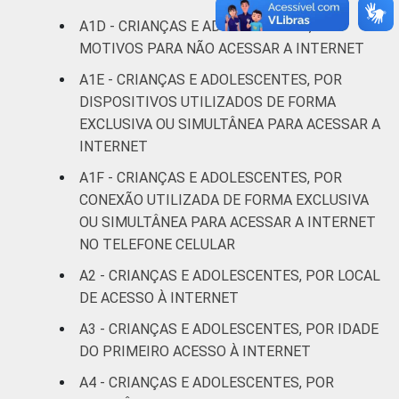
anos
A1D - CRIANÇAS E ADOLESCENTES, POR
MOTIVOS PARA NÃO ACESSAR A INTERNET
De 15 a 17
45
anos
A1E - CRIANÇAS E ADOLESCENTES, POR
DISPOSITIVOS UTILIZADOS DE FORMA
RENDA
Até 1 SM
22
EXCLUSIVA OU SIMULTÂNEA PARA ACESSAR A
FAMILIAR
INTERNET
Mais de 1
39
A1F - CRIANÇAS E ADOLESCENTES, POR
SM até 2 SM
CONEXÃO UTILIZADA DE FORMA EXCLUSIVA
OU SIMULTÂNEA PARA ACESSAR A INTERNET
Mais de 2
50
NO TELEFONE CELULAR
SM até 3 SM
A2 - CRIANÇAS E ADOLESCENTES, POR LOCAL
Mais de 3
DE ACESSO À INTERNET
71
SM
A3 - CRIANÇAS E ADOLESCENTES, POR IDADE
DO PRIMEIRO ACESSO À INTERNET
Não tem
40
renda
A4 - CRIANÇAS E ADOLESCENTES, POR