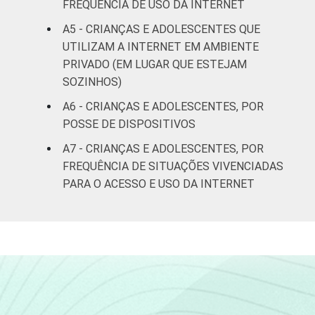
FREQUÊNCIA DE USO DA INTERNET
Não sabe
39
A5 - CRIANÇAS E ADOLESCENTES QUE
UTILIZAM A INTERNET EM AMBIENTE
Não
53
PRIVADO (EM LUGAR QUE ESTEJAM
respondeu
SOZINHOS)
CLASSE
AB
77
A6 - CRIANÇAS E ADOLESCENTES, POR
SOCIAL
POSSE DE DISPOSITIVOS
C
50
A7 - CRIANÇAS E ADOLESCENTES, POR
FREQUÊNCIA DE SITUAÇÕES VIVENCIADAS
DE
16
PARA O ACESSO E USO DA INTERNET
DOMICÍLIO
Sim
45
COM ACESSO
À INTERNET
Não
17
Fonte: CGI.br/NIC.br, Centro Regional de
Estudos para o Desenvolvimento da
Sociedade da Informação (Cetic.br),