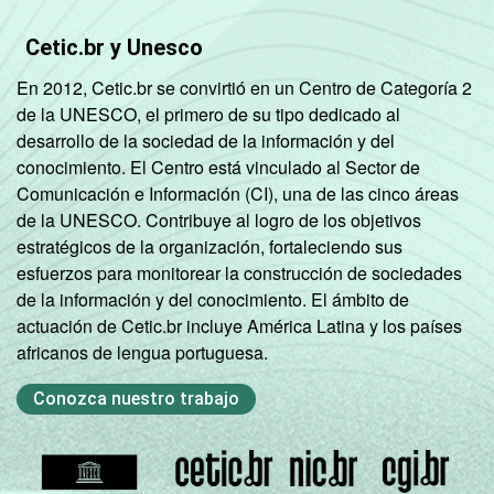
Sociedade da Informação (Cetic.br),
Pesquisa sobre o uso da Internet por
Cetic.br y Unesco
crianças e adolescentes no Brasil – TIC Kids
En 2012, Cetic.br se convirtió en un Centro de Categoría 2
Online Brasil 2022.
de la UNESCO, el primero de su tipo dedicado al
desarrollo de la sociedad de la información y del
conocimiento. El Centro está vinculado al Sector de
Comunicación e Información (CI), una de las cinco áreas
de la UNESCO. Contribuye al logro de los objetivos
estratégicos de la organización, fortaleciendo sus
esfuerzos para monitorear la construcción de sociedades
de la información y del conocimiento. El ámbito de
actuación de Cetic.br incluye América Latina y los países
africanos de lengua portuguesa.
Conozca nuestro trabajo