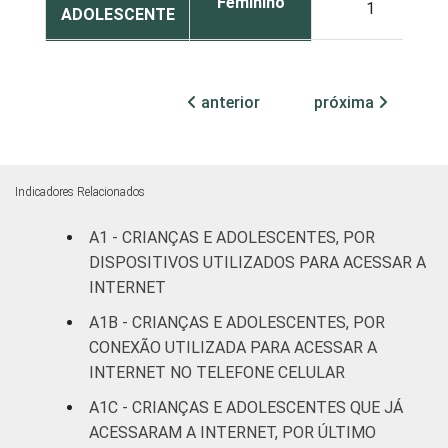
Feminino
1
ADOLESCENTE
ESCOLARIDADE
Até
DOS PAIS OU
Fundamental
11
anterior
próxima
RESPONSÁVEIS
I
Fundamental
0
II
Indicadores Relacionados
Médio ou
A1 - CRIANÇAS E ADOLESCENTES, POR
0
mais
DISPOSITIVOS UTILIZADOS PARA ACESSAR A
INTERNET
FAIXA ETÁRIA
De 9 a 10
1
A1B - CRIANÇAS E ADOLESCENTES, POR
DA CRIANÇA
anos
CONEXÃO UTILIZADA PARA ACESSAR A
OU DO
INTERNET NO TELEFONE CELULAR
ADOLESCENTE
De 11 a 12
1
anos
A1C - CRIANÇAS E ADOLESCENTES QUE JÁ
ACESSARAM A INTERNET, POR ÚLTIMO