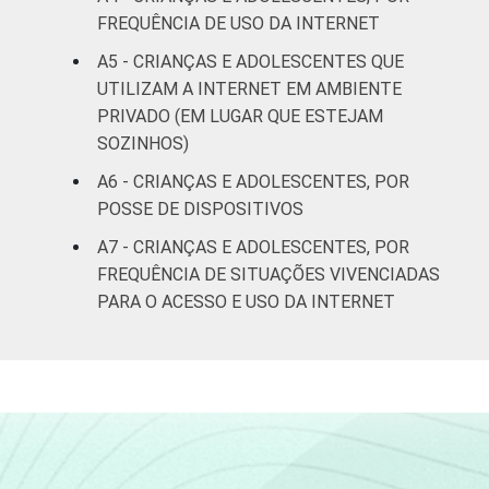
FREQUÊNCIA DE USO DA INTERNET
Não sabe
0
A5 - CRIANÇAS E ADOLESCENTES QUE
UTILIZAM A INTERNET EM AMBIENTE
Não
0
PRIVADO (EM LUGAR QUE ESTEJAM
respondeu
SOZINHOS)
CLASSE
AB
1
A6 - CRIANÇAS E ADOLESCENTES, POR
SOCIAL
POSSE DE DISPOSITIVOS
C
4
A7 - CRIANÇAS E ADOLESCENTES, POR
FREQUÊNCIA DE SITUAÇÕES VIVENCIADAS
DE
0
PARA O ACESSO E USO DA INTERNET
DOMICÍLIO
Sim
2
COM ACESSO
À INTERNET
Não
0
Fonte: CGI.br/NIC.br, Centro Regional de
Estudos para o Desenvolvimento da