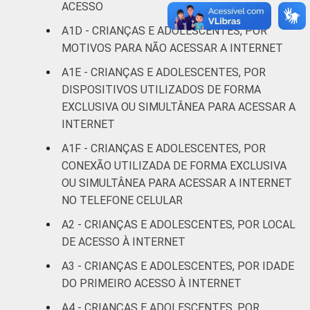
De 13 a 14
ACESSO
9
anos
A1D - CRIANÇAS E ADOLESCENTES, POR
MOTIVOS PARA NÃO ACESSAR A INTERNET
De 15 a 17
0
anos
A1E - CRIANÇAS E ADOLESCENTES, POR
DISPOSITIVOS UTILIZADOS DE FORMA
RENDA
Até 1 SM
1
EXCLUSIVA OU SIMULTÂNEA PARA ACESSAR A
FAMILIAR
INTERNET
Mais de 1
7
A1F - CRIANÇAS E ADOLESCENTES, POR
SM até 2 SM
CONEXÃO UTILIZADA DE FORMA EXCLUSIVA
OU SIMULTÂNEA PARA ACESSAR A INTERNET
Mais de 2
0
NO TELEFONE CELULAR
SM até 3 SM
A2 - CRIANÇAS E ADOLESCENTES, POR LOCAL
Mais de 3
DE ACESSO À INTERNET
0
SM
A3 - CRIANÇAS E ADOLESCENTES, POR IDADE
DO PRIMEIRO ACESSO À INTERNET
Não tem
0
renda
A4 - CRIANÇAS E ADOLESCENTES, POR