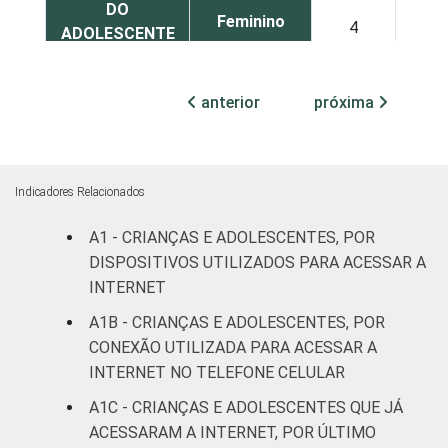
DO
Feminino
4
6
ADOLESCENTE
ESCOLARIDADE
Até
anterior
próxima
DOS PAIS OU
Fundamental
6
7
RESPONSÁVEIS
I
Fundamental
4
7
Indicadores Relacionados
II
A1 - CRIANÇAS E ADOLESCENTES, POR
Médio ou
DISPOSITIVOS UTILIZADOS PARA ACESSAR A
5
6
mais
INTERNET
A1B - CRIANÇAS E ADOLESCENTES, POR
FAIXA ETÁRIA
De 9 a 10
5
8
CONEXÃO UTILIZADA PARA ACESSAR A
DA CRIANÇA
anos
INTERNET NO TELEFONE CELULAR
OU DO
ADOLESCENTE
De 11 a 12
A1C - CRIANÇAS E ADOLESCENTES QUE JÁ
5
8
anos
ACESSARAM A INTERNET, POR ÚLTIMO