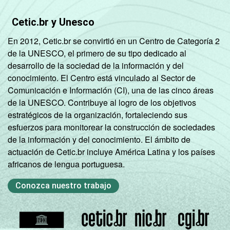
Estudos para o Desenvolvimento da
Sociedade da Informação (Cetic.br),
Cetic.br y Unesco
Pesquisa sobre o uso da Internet por
En 2012, Cetic.br se convirtió en un Centro de Categoría 2
crianças e adolescentes no Brasil – TIC Kids
de la UNESCO, el primero de su tipo dedicado al
Online Brasil 2022.
desarrollo de la sociedad de la información y del
conocimiento. El Centro está vinculado al Sector de
Comunicación e Información (CI), una de las cinco áreas
de la UNESCO. Contribuye al logro de los objetivos
estratégicos de la organización, fortaleciendo sus
esfuerzos para monitorear la construcción de sociedades
de la información y del conocimiento. El ámbito de
actuación de Cetic.br incluye América Latina y los países
africanos de lengua portuguesa.
Conozca nuestro trabajo