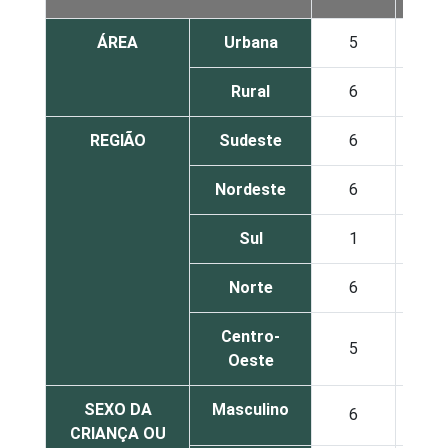
ÁREA
Urbana
5
6
Rural
6
9
REGIÃO
Sudeste
6
4
Nordeste
6
9
Sul
1
8
Norte
6
6
Centro-
5
6
Oeste
SEXO DA
Masculino
6
6
CRIANÇA OU