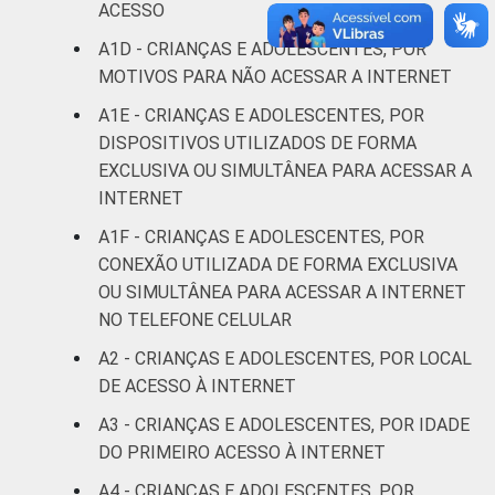
ACESSO
De 13 a 14
4
6
A1D - CRIANÇAS E ADOLESCENTES, POR
anos
MOTIVOS PARA NÃO ACESSAR A INTERNET
De 15 a 17
A1E - CRIANÇAS E ADOLESCENTES, POR
5
5
anos
DISPOSITIVOS UTILIZADOS DE FORMA
EXCLUSIVA OU SIMULTÂNEA PARA ACESSAR A
RENDA
Até 1 SM
7
6
INTERNET
FAMILIAR
A1F - CRIANÇAS E ADOLESCENTES, POR
Mais de 1
4
6
CONEXÃO UTILIZADA DE FORMA EXCLUSIVA
SM até 2 SM
OU SIMULTÂNEA PARA ACESSAR A INTERNET
NO TELEFONE CELULAR
Mais de 2
2
8
SM até 3 SM
A2 - CRIANÇAS E ADOLESCENTES, POR LOCAL
DE ACESSO À INTERNET
Mais de 3
6
4
A3 - CRIANÇAS E ADOLESCENTES, POR IDADE
SM
DO PRIMEIRO ACESSO À INTERNET
Não tem
A4 - CRIANÇAS E ADOLESCENTES, POR