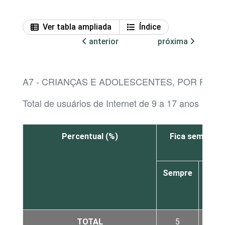
Ver tabla ampliada
Índice
anterior
próxima
A7 - CRIANÇAS E ADOLESCENTES, POR FREQ
Total de usuários de Internet de 9 a 17 anos
Percentual (%)
Fica sem celul
Sempre
Qua
semp
TOTAL
5
6