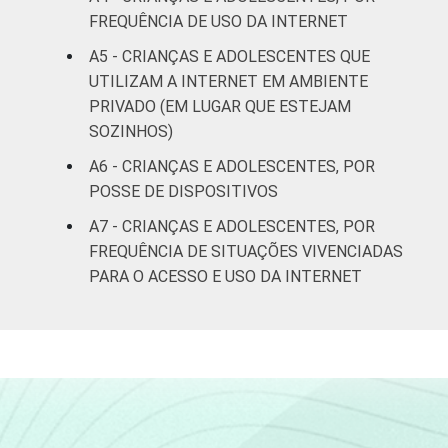
39
6
renda
FREQUÊNCIA DE USO DA INTERNET
A5 - CRIANÇAS E ADOLESCENTES QUE
Não sabe
1
8
UTILIZAM A INTERNET EM AMBIENTE
PRIVADO (EM LUGAR QUE ESTEJAM
Não
0
10
SOZINHOS)
respondeu
A6 - CRIANÇAS E ADOLESCENTES, POR
CLASSE
AB
0
2
POSSE DE DISPOSITIVOS
SOCIAL
A7 - CRIANÇAS E ADOLESCENTES, POR
C
5
7
FREQUÊNCIA DE SITUAÇÕES VIVENCIADAS
PARA O ACESSO E USO DA INTERNET
DE
7
7
DOMICÍLIO
Sim
5
6
COM ACESSO
À INTERNET
Não
7
16
Fonte: CGI.br/NIC.br, Centro Regional de