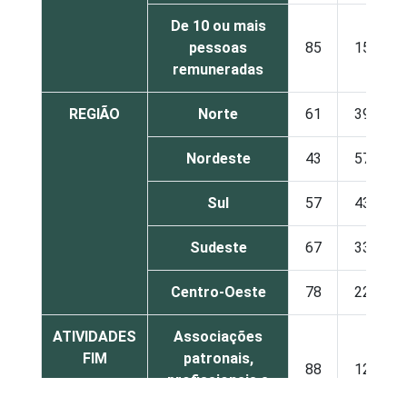
De 10 ou mais
pessoas
85
15
remuneradas
REGIÃO
Norte
61
39
Nordeste
43
57
Sul
57
43
Sudeste
67
33
Centro-Oeste
78
22
ATIVIDADES
Associações
FIM
patronais,
88
12
profissionais e
sindicais