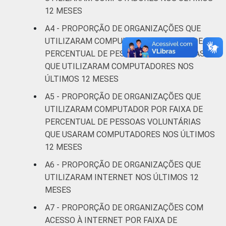
12 MESES
* Base: 3283 organizações sem fins
A4 - PROPORÇÃO DE ORGANIZAÇÕES QUE
lucrativos. Dados coletados entre outubro
UTILIZARAM COMPUTADOR POR FAIXA DE
de 2013 e abril de 2014.
PERCENTUAL DE PESSOAS REMUNERADAS
Fonte: NIC.br - out 2013 / abr 2014
QUE UTILIZARAM COMPUTADORES NOS
ÚLTIMOS 12 MESES
A5 - PROPORÇÃO DE ORGANIZAÇÕES QUE
UTILIZARAM COMPUTADOR POR FAIXA DE
PERCENTUAL DE PESSOAS VOLUNTÁRIAS
QUE USARAM COMPUTADORES NOS ÚLTIMOS
12 MESES
A6 - PROPORÇÃO DE ORGANIZAÇÕES QUE
UTILIZARAM INTERNET NOS ÚLTIMOS 12
MESES
A7 - PROPORÇÃO DE ORGANIZAÇÕES COM
ACESSO À INTERNET POR FAIXA DE