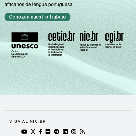
africanos de lengua portuguesa.
Conozca nuestro trabajo
SIGA AL NIC.BR
YOUTUBE DO NIC.BR (ABRE EM NOVA ABA)
TWITTER DO NIC.BR (ABRE EM NOVA ABA)
FACEBOOK DO NIC.BR (ABRE EM NOVA AB
FLICKR DO NIC.BR (ABRE EM NOVA AB
TELEGRAM DO NIC.BR (ABRE EM N
LINKEDIN DO NIC.BR (ABRE EM
INSTAGRAM DO NIC.BR (AB
RSS DO NIC.BR (ABRE 