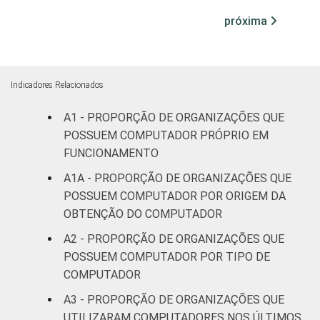
próxima
Cultura e
48
52
recreação
Educação, e
Indicadores Relacionados
80
20
Pesquisa
A1 - PROPORÇÃO DE ORGANIZAÇÕES QUE
POSSUEM COMPUTADOR PRÓPRIO EM
Desenvolvimento
e Defesa de
55
45
FUNCIONAMENTO
Direitos
A1A - PROPORÇÃO DE ORGANIZAÇÕES QUE
POSSUEM COMPUTADOR POR ORIGEM DA
Religião
66
34
OBTENÇÃO DO COMPUTADOR
A2 - PROPORÇÃO DE ORGANIZAÇÕES QUE
Saúde e
POSSUEM COMPUTADOR POR TIPO DE
assistência
74
25
social
COMPUTADOR
A3 - PROPORÇÃO DE ORGANIZAÇÕES QUE
Outros
52
48
UTILIZARAM COMPUTADORES NOS ÚLTIMOS