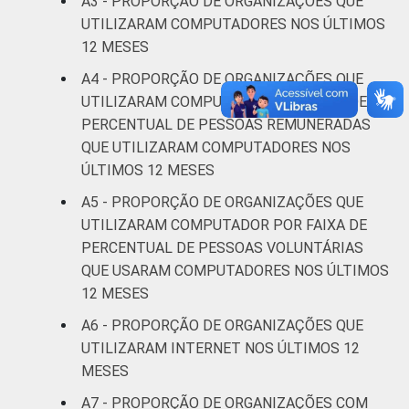
A3 - PROPORÇÃO DE ORGANIZAÇÕES QUE
assistência
18
5
UTILIZARAM COMPUTADORES NOS ÚLTIMOS
social
12 MESES
A4 - PROPORÇÃO DE ORGANIZAÇÕES QUE
Outros
39
4
UTILIZARAM COMPUTADOR POR FAIXA DE
PERCENTUAL DE PESSOAS REMUNERADAS
* Base: 2401 organizações sem fins
QUE UTILIZARAM COMPUTADORES NOS
lucrativos que declararam usar computador e
contar com pessoas remuneradas. Dados
ÚLTIMOS 12 MESES
coletados entre outubro de 2013 e abril de
A5 - PROPORÇÃO DE ORGANIZAÇÕES QUE
2014.
[1]
UTILIZARAM COMPUTADOR POR FAIXA DE
Fonte: NIC.br - out 2013 / abr 2014
PERCENTUAL DE PESSOAS VOLUNTÁRIAS
QUE USARAM COMPUTADORES NOS ÚLTIMOS
12 MESES
A6 - PROPORÇÃO DE ORGANIZAÇÕES QUE
UTILIZARAM INTERNET NOS ÚLTIMOS 12
MESES
A7 - PROPORÇÃO DE ORGANIZAÇÕES COM