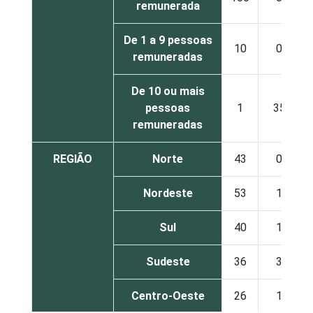
remunerada
De 1 a 9 pessoas
10
0
remuneradas
De 10 ou mais
pessoas
1
35
remuneradas
REGIÃO
Norte
43
0
Nordeste
53
1
Sul
40
1
Sudeste
36
3
Centro-Oeste
26
1