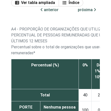
Ver tabla ampliada
Índice
anterior
próxima
A4 - PROPORÇÃO DE ORGANIZAÇÕES QUE UTILIZARA
PERCENTUAL DE PESSOAS REMUNERADAS QUE UTIL
ÚLTIMOS 12 MESES
Percentual sobre o total de organizações que usaram 
remuneradas*
Percentual (%)
0%
De
1% a
10%
Total
40
2
PORTE
Nenhuma pessoa
100
0