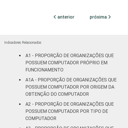
ATIVIDADES
Associações
FIM
patronais,
anterior
próxima
17
1
profissionais e
sindicais
Cultura e
Indicadores Relacionados
47
2
recreação
A1 - PROPORÇÃO DE ORGANIZAÇÕES QUE
Educação, e
POSSUEM COMPUTADOR PRÓPRIO EM
27
2
Pesquisa
FUNCIONAMENTO
A1A - PROPORÇÃO DE ORGANIZAÇÕES QUE
Desenvolvimento
POSSUEM COMPUTADOR POR ORIGEM DA
e Defesa de
43
1
OBTENÇÃO DO COMPUTADOR
Direitos
A2 - PROPORÇÃO DE ORGANIZAÇÕES QUE
Religião
48
0
POSSUEM COMPUTADOR POR TIPO DE
COMPUTADOR
Saúde e