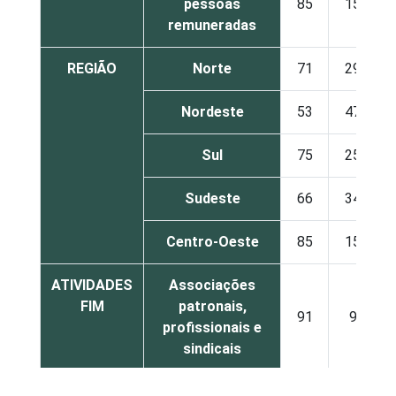
pessoas
85
15
remuneradas
REGIÃO
Norte
71
29
Nordeste
53
47
Sul
75
25
Sudeste
66
34
Centro-Oeste
85
15
ATIVIDADES
Associações
FIM
patronais,
91
9
profissionais e
sindicais
Cultura e