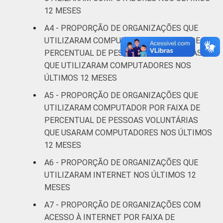
lucrativos. Dados coletados entre outubro
12 MESES
de 2013 e abril de 2014.
A4 - PROPORÇÃO DE ORGANIZAÇÕES QUE
Fonte: NIC.br - out 2013 / abr 2014
UTILIZARAM COMPUTADOR POR FAIXA DE
PERCENTUAL DE PESSOAS REMUNERADAS
QUE UTILIZARAM COMPUTADORES NOS
ÚLTIMOS 12 MESES
A5 - PROPORÇÃO DE ORGANIZAÇÕES QUE
UTILIZARAM COMPUTADOR POR FAIXA DE
PERCENTUAL DE PESSOAS VOLUNTÁRIAS
QUE USARAM COMPUTADORES NOS ÚLTIMOS
12 MESES
A6 - PROPORÇÃO DE ORGANIZAÇÕES QUE
UTILIZARAM INTERNET NOS ÚLTIMOS 12
MESES
A7 - PROPORÇÃO DE ORGANIZAÇÕES COM
ACESSO À INTERNET POR FAIXA DE