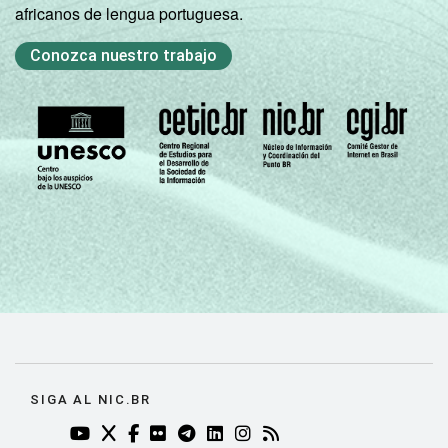
africanos de lengua portuguesa.
Conozca nuestro trabajo
SIGA AL NIC.BR
YOUTUBE DO NIC.BR (ABRE EM NOVA ABA)
TWITTER DO NIC.BR (ABRE EM NOVA ABA)
FACEBOOK DO NIC.BR (ABRE EM NOVA AB
FLICKR DO NIC.BR (ABRE EM NOVA AB
TELEGRAM DO NIC.BR (ABRE EM N
LINKEDIN DO NIC.BR (ABRE EM
INSTAGRAM DO NIC.BR (AB
RSS DO NIC.BR (ABRE 