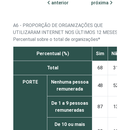
anterior
próxima
A6 - PROPORÇÃO DE ORGANIZAÇÕES QUE
UTILIZARAM INTERNET NOS ÚLTIMOS 12 MESES
Percentual sobre o total de organizações*
Percentual (%)
Sim
Não
Total
68
31
PORTE
Nenhuma pessoa
48
52
remunerada
De 1 a 9 pessoas
87
13
remuneradas
De 10 ou mais