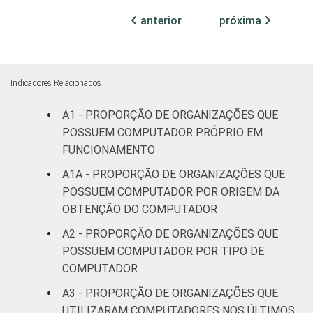
64
36
recreação
anterior
próxima
Educação, e
91
8
Pesquisa
Indicadores Relacionados
Desenvolvimento
A1 - PROPORÇÃO DE ORGANIZAÇÕES QUE
e Defesa de
65
35
POSSUEM COMPUTADOR PRÓPRIO EM
Direitos
FUNCIONAMENTO
Religião
69
30
A1A - PROPORÇÃO DE ORGANIZAÇÕES QUE
POSSUEM COMPUTADOR POR ORIGEM DA
Saúde e
OBTENÇÃO DO COMPUTADOR
assistência
80
20
A2 - PROPORÇÃO DE ORGANIZAÇÕES QUE
social
POSSUEM COMPUTADOR POR TIPO DE
COMPUTADOR
Outros
62
38
A3 - PROPORÇÃO DE ORGANIZAÇÕES QUE
* Base: 3283 organizações sem fins
UTILIZARAM COMPUTADORES NOS ÚLTIMOS