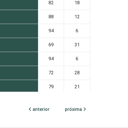
82
18
88
12
94
6
69
31
94
6
72
28
79
21
84
16
anterior
próxima
67
33