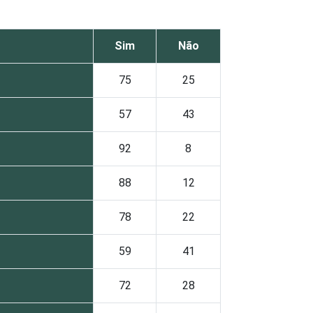
Sim
Não
75
25
57
43
92
8
88
12
78
22
59
41
72
28