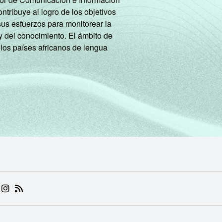
tribuye al logro de los objetivos
sus esfuerzos para monitorear la
y del conocimiento. El ámbito de
 los países africanos de lengua
 (ABRE EM NOVA ABA)
.BR (ABRE EM NOVA ABA)
 NIC.BR (ABRE EM NOVA ABA)
 NIC.BR (ABRE EM NOVA ABA)
AM DO NIC.BR (ABRE EM NOVA ABA)
NKEDIN DO NIC.BR (ABRE EM NOVA ABA)
INSTAGRAM DO NIC.BR (ABRE EM NOVA ABA)
RSS DO NIC.BR (ABRE EM NOVA ABA)