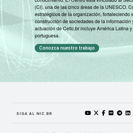
(CI), una de las cinco áreas de la UNESCO. Con
estratégicos de la organización, fortaleciendo 
construcción de sociedades de la información 
actuación de Cetic.br incluye América Latina y
portuguesa.
Conozca nuestro trabajo
YOUTUBE DO NIC.BR
TWITTER DO NIC
FACEBOOK DO
FLICKR DO
TELEGR
LI
SIGA AL NIC.BR