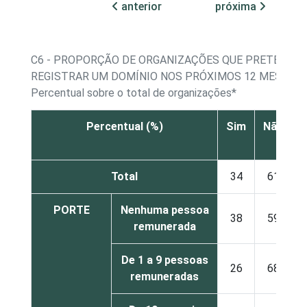
anterior
próxima
C6 - PROPORÇÃO DE ORGANIZAÇÕES QUE PRETENDE
REGISTRAR UM DOMÍNIO NOS PRÓXIMOS 12 MESES
Percentual sobre o total de organizações*
Percentual (%)
Sim
Não
s
Total
34
61
PORTE
Nenhuma pessoa
38
59
remunerada
De 1 a 9 pessoas
26
68
remuneradas