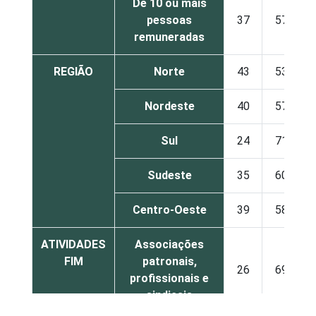
De 10 ou mais
pessoas
37
57
remuneradas
REGIÃO
Norte
43
53
Nordeste
40
57
Sul
24
71
Sudeste
35
60
Centro-Oeste
39
58
ATIVIDADES
Associações
FIM
patronais,
26
69
profissionais e
sindicais