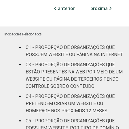
Cultura e
anterior
próxima
37
59
recreação
Educação, e
34
62
Pesquisa
Indicadores Relacionados
C1 - PROPORÇÃO DE ORGANIZAÇÕES QUE
Desenvolvimento
POSSUEM WEBSITE OU PÁGINA NA INTERNET
e Defesa de
37
59
Direitos
C3 - PROPORÇÃO DE ORGANIZAÇÕES QUE
ESTÃO PRESENTES NA WEB POR MEIO DE UM
Religião
32
60
WEBSITE OU PÁGINA DE TERCEIROS TENDO
CONTROLE SOBRE O CONTEÚDO
Saúde e
C4 - PROPORÇÃO DE ORGANIZAÇÕES QUE
assistência
34
60
PRETENDEM CRIAR UM WEBSITE OU
social
HOMEPAGE NOS PRÓXIMOS 12 MESES
Outros
36
63
C5 - PROPORÇÃO DE ORGANIZAÇÕES QUE
POSSUEM WEBSITE, POR TIPO DE DOMÍNIO