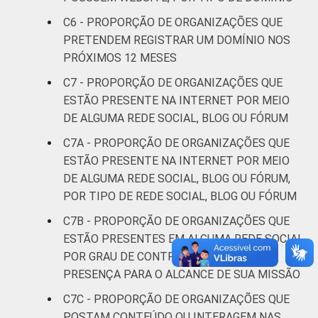
* Base: 3283 organizações sem fins
C6 - PROPORÇÃO DE ORGANIZAÇÕES QUE
lucrativos. Respostas estimuladas. Dados
PRETENDEM REGISTRAR UM DOMÍNIO NOS
coletados entre outubro de 2013 e abril de
PRÓXIMOS 12 MESES
2014.
Fonte: NIC.br - out 2013 / abr 2014
C7 - PROPORÇÃO DE ORGANIZAÇÕES QUE
ESTÃO PRESENTE NA INTERNET POR MEIO
DE ALGUMA REDE SOCIAL, BLOG OU FÓRUM
C7A - PROPORÇÃO DE ORGANIZAÇÕES QUE
ESTÃO PRESENTE NA INTERNET POR MEIO
DE ALGUMA REDE SOCIAL, BLOG OU FÓRUM,
POR TIPO DE REDE SOCIAL, BLOG OU FÓRUM
C7B - PROPORÇÃO DE ORGANIZAÇÕES QUE
ESTÃO PRESENTES EM ALGUMA REDE SOCIAL
POR GRAU DE CONTRIBUIÇÃO DESSA
PRESENÇA PARA O ALCANCE DE SUA MISSÃO
C7C - PROPORÇÃO DE ORGANIZAÇÕES QUE
POSTAM CONTEÚDO OU INTERAGEM NAS