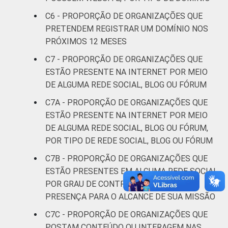
C6 - PROPORÇÃO DE ORGANIZAÇÕES QUE
* Base: 2245 organizações sem fins
PRETENDEM REGISTRAR UM DOMÍNIO NOS
lucrativos que declararam ter acesso à
PRÓXIMOS 12 MESES
Internet. Dados coletados entre outubro de
2013 e abril de 2014.
C7 - PROPORÇÃO DE ORGANIZAÇÕES QUE
Fonte: NIC.br - out 2013 / abr 2014
ESTÃO PRESENTE NA INTERNET POR MEIO
DE ALGUMA REDE SOCIAL, BLOG OU FÓRUM
C7A - PROPORÇÃO DE ORGANIZAÇÕES QUE
ESTÃO PRESENTE NA INTERNET POR MEIO
DE ALGUMA REDE SOCIAL, BLOG OU FÓRUM,
POR TIPO DE REDE SOCIAL, BLOG OU FÓRUM
C7B - PROPORÇÃO DE ORGANIZAÇÕES QUE
ESTÃO PRESENTES EM ALGUMA REDE SOCIAL
POR GRAU DE CONTRIBUIÇÃO DESSA
PRESENÇA PARA O ALCANCE DE SUA MISSÃO
C7C - PROPORÇÃO DE ORGANIZAÇÕES QUE
POSTAM CONTEÚDO OU INTERAGEM NAS