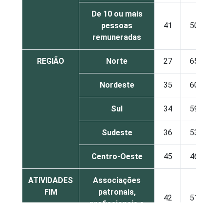
De 10 ou mais
pessoas
41
50
remuneradas
REGIÃO
Norte
27
65
Nordeste
35
60
Sul
34
59
Sudeste
36
53
Centro-Oeste
45
46
ATIVIDADES
Associações
FIM
patronais,
42
51
profissionais e
sindicais