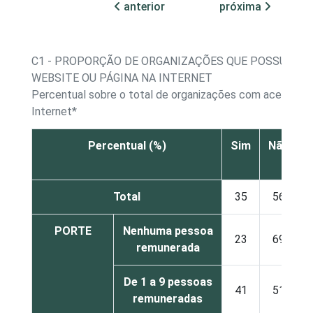
anterior
próxima
C1 - PROPORÇÃO DE ORGANIZAÇÕES QUE POSSUEM
WEBSITE OU PÁGINA NA INTERNET
Percentual sobre o total de organizações com acesso à
Internet*
Percentual (%)
Sim
Não
s
Total
35
56
PORTE
Nenhuma pessoa
23
69
remunerada
De 1 a 9 pessoas
41
51
remuneradas