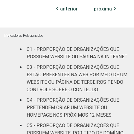
anterior
próxima
Cultura e
44
53
recreação
Educação, e
Indicadores Relacionados
52
44
Pesquisa
C1 - PROPORÇÃO DE ORGANIZAÇÕES QUE
POSSUEM WEBSITE OU PÁGINA NA INTERNET
Desenvolvimento
e Defesa de
35
57
C3 - PROPORÇÃO DE ORGANIZAÇÕES QUE
Direitos
ESTÃO PRESENTES NA WEB POR MEIO DE UM
WEBSITE OU PÁGINA DE TERCEIROS TENDO
Religião
33
52
CONTROLE SOBRE O CONTEÚDO
C4 - PROPORÇÃO DE ORGANIZAÇÕES QUE
Saúde e
PRETENDEM CRIAR UM WEBSITE OU
assistência
38
55
social
HOMEPAGE NOS PRÓXIMOS 12 MESES
C5 - PROPORÇÃO DE ORGANIZAÇÕES QUE
Outros
30
64
POSSUEM WEBSITE, POR TIPO DE DOMÍNIO