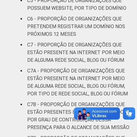
C5 - PROPORÇÃO DE ORGANIZAÇÕES QUE
Saúde e
POSSUEM WEBSITE, POR TIPO DE DOMÍNIO
assistência
24
43
C6 - PROPORÇÃO DE ORGANIZAÇÕES QUE
social
PRETENDEM REGISTRAR UM DOMÍNIO NOS
Outros
40
35
PRÓXIMOS 12 MESES
C7 - PROPORÇÃO DE ORGANIZAÇÕES QUE
Base: 1336 organizações que declararam
ESTÃO PRESENTE NA INTERNET POR MEIO
acessar a Internet e estar presente na
DE ALGUMA REDE SOCIAL, BLOG OU FÓRUM
Internet por meio de alguma rede social
C7A - PROPORÇÃO DE ORGANIZAÇÕES QUE
online, com 0 ou mais pessoas remuneradas.
ESTÃO PRESENTE NA INTERNET POR MEIO
Dados coletados entre. Respostas
DE ALGUMA REDE SOCIAL, BLOG OU FÓRUM,
estimuladas.
Fonte: NIC.br - out 2013 / abr 2014
POR TIPO DE REDE SOCIAL, BLOG OU FÓRUM
C7B - PROPORÇÃO DE ORGANIZAÇÕES QUE
ESTÃO PRESENTES EM ALGUMA REDE SOCIAL
POR GRAU DE CONTRIBUIÇÃO DESSA
PRESENÇA PARA O ALCANCE DE SUA MISSÃO