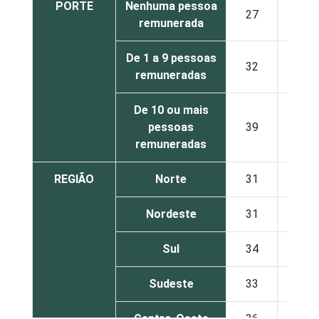
PORTE
Nenhuma pessoa
27
37
remunerada
De 1 a 9 pessoas
32
45
remuneradas
De 10 ou mais
pessoas
39
38
remuneradas
REGIÃO
Norte
31
35
Nordeste
31
38
Sul
34
42
Sudeste
33
40
Centro-Oeste
36
46