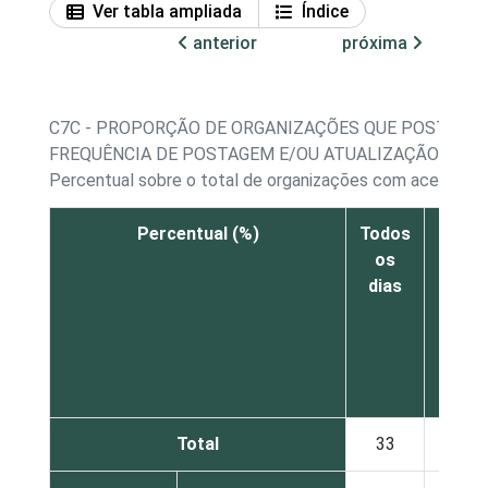
Ver tabla ampliada
Índice
anterior
próxima
C7C - PROPORÇÃO DE ORGANIZAÇÕES QUE POSTAM C
FREQUÊNCIA DE POSTAGEM E/OU ATUALIZAÇÃO DO SE
Percentual sobre o total de organizações com acesso a I
Percentual (%)
Todos
Pel
os
meno
dias
uma
vez p
sema
Total
33
40