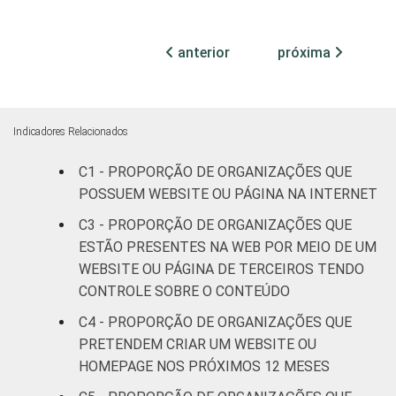
ATIVIDADES
Associações
anterior
próxima
FIM
patronais,
37
41
profissionais e
sindicais
Indicadores Relacionados
Cultura e
34
39
recreação
C1 - PROPORÇÃO DE ORGANIZAÇÕES QUE
POSSUEM WEBSITE OU PÁGINA NA INTERNET
Educação, e
C3 - PROPORÇÃO DE ORGANIZAÇÕES QUE
40
42
Pesquisa
ESTÃO PRESENTES NA WEB POR MEIO DE UM
WEBSITE OU PÁGINA DE TERCEIROS TENDO
Desenvolvimento
CONTROLE SOBRE O CONTEÚDO
e Defesa de
31
37
Direitos
C4 - PROPORÇÃO DE ORGANIZAÇÕES QUE
PRETENDEM CRIAR UM WEBSITE OU
Religião
30
47
HOMEPAGE NOS PRÓXIMOS 12 MESES