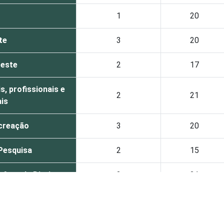
1
20
te
3
20
este
2
17
, profissionais e
2
21
ais
ecreação
3
20
Pesquisa
2
15
fesa de Direitos
2
21
ão
2
27
ncia social
5
18