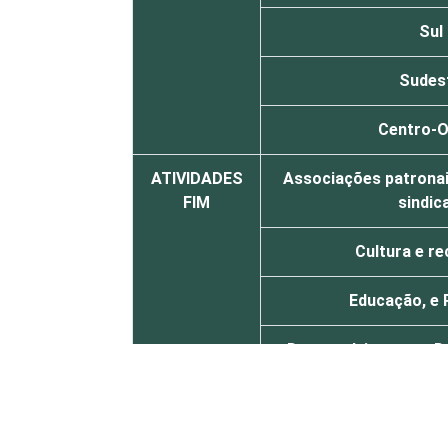
Sul
Sudes
Centro-O
ATIVIDADES
Associações patronais
FIM
sindic
Cultura e r
Educação, e 
Desenvolvimento e De
Religi
Saúde e assistê