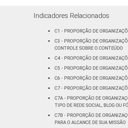
Outr
Indicadores Relacionados
* Base: 1336 organizações sem fins luc
C1 - PROPORÇÃO DE ORGANIZAÇÕ
online. Respostas estimuladas. Dados 
C3 - PROPORÇÃO DE ORGANIZAÇÕ
Fonte: NIC.br - out 2013 / abr 2014
CONTROLE SOBRE O CONTEÚDO
C4 - PROPORÇÃO DE ORGANIZAÇÕ
C5 - PROPORÇÃO DE ORGANIZAÇÕ
C6 - PROPORÇÃO DE ORGANIZAÇÕ
C7 - PROPORÇÃO DE ORGANIZAÇÕ
C7A - PROPORÇÃO DE ORGANIZAÇ
TIPO DE REDE SOCIAL, BLOG OU 
C7B - PROPORÇÃO DE ORGANIZAÇ
PARA O ALCANCE DE SUA MISSÃO