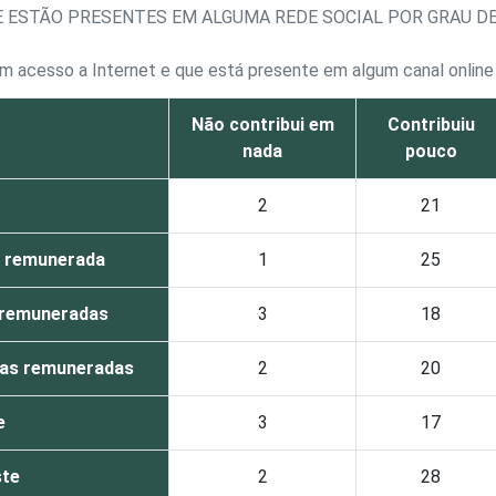
E ESTÃO PRESENTES EM ALGUMA REDE SOCIAL POR GRAU D
m acesso a Internet e que está presente em algum canal online
Não contribui em
Contribuiu
nada
pouco
2
21
 remunerada
1
25
 remuneradas
3
18
oas remuneradas
2
20
e
3
17
ste
2
28