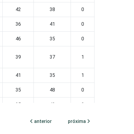
42
38
0
36
41
0
46
35
0
39
37
1
41
35
1
35
48
0
35
42
0
40
31
1
anterior
próxima
39
38
0