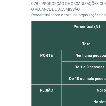
C7B - PROPORÇÃO DE ORGANIZAÇÕES QU
O ALCANCE DE SUA MISSÃO
Percentual sobre o total de organizações co
Percentual (%)
Total
PORTE
Nenhuma pessoa
De 1 a 9 pessoas
De 10 ou mais pess
REGIÃO
Nort
Norde