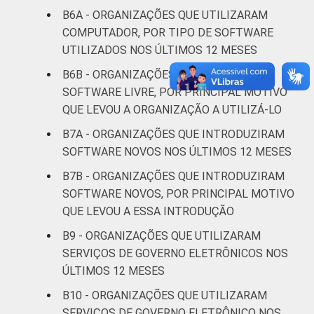
Fonte: CGI.br/NIC.br, Centro Regional de
B6A - ORGANIZAÇÕES QUE UTILIZARAM
Estudos para o Desenvolvimento da
COMPUTADOR, POR TIPO DE SOFTWARE
Sociedade da Informação (Cetic.br),
UTILIZADOS NOS ÚLTIMOS 12 MESES
Pesquisa sobre o uso das Tecnologias de
B6B - ORGANIZAÇÕES QUE UTILIZARAM
Informação e Comunicação nas organizações
SOFTWARE LIVRE, POR PRINCIPAL MOTIVO
sem fins lucrativos brasileiras - TIC
Organizações Sem Fins Lucrativos 2016
QUE LEVOU A ORGANIZAÇÃO A UTILIZÁ-LO
B7A - ORGANIZAÇÕES QUE INTRODUZIRAM
SOFTWARE NOVOS NOS ÚLTIMOS 12 MESES
B7B - ORGANIZAÇÕES QUE INTRODUZIRAM
SOFTWARE NOVOS, POR PRINCIPAL MOTIVO
QUE LEVOU A ESSA INTRODUÇÃO
B9 - ORGANIZAÇÕES QUE UTILIZARAM
SERVIÇOS DE GOVERNO ELETRÔNICOS NOS
ÚLTIMOS 12 MESES
B10 - ORGANIZAÇÕES QUE UTILIZARAM
SERVIÇOS DE GOVERNO ELETRÔNICO NOS