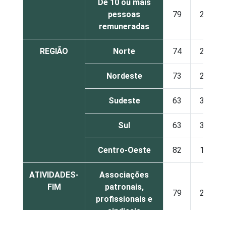
De 10 ou mais
pessoas
79
21
remuneradas
REGIÃO
Norte
74
25
Nordeste
73
26
Sudeste
63
37
Sul
63
37
Centro-Oeste
82
17
ATIVIDADES-
Associações
FIM
patronais,
79
21
profissionais e
sindicais