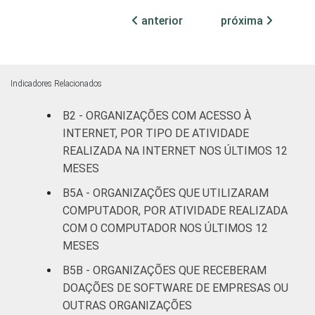
Cultura e
anterior
próxima
68
32
recreação
Educação e
75
24
pesquisa
Indicadores Relacionados
B2 - ORGANIZAÇÕES COM ACESSO À
Desenvolvimento
INTERNET, POR TIPO DE ATIVIDADE
e defesa de
69
30
direitos
REALIZADA NA INTERNET NOS ÚLTIMOS 12
MESES
Religião
62
38
B5A - ORGANIZAÇÕES QUE UTILIZARAM
COMPUTADOR, POR ATIVIDADE REALIZADA
Saúde e
COM O COMPUTADOR NOS ÚLTIMOS 12
assistência
72
28
MESES
social
B5B - ORGANIZAÇÕES QUE RECEBERAM
Outros
62
38
DOAÇÕES DE SOFTWARE DE EMPRESAS OU
OUTRAS ORGANIZAÇÕES