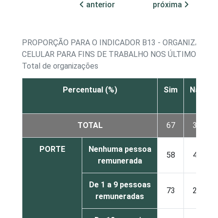
anterior
próxima
PROPORÇÃO PARA O INDICADOR B13 - ORGANIZAÇÕE
CELULAR PARA FINS DE TRABALHO NOS ÚLTIMOS 12 
Total de organizações
Percentual (%)
Sim
Não
TOTAL
67
33
PORTE
Nenhuma pessoa
58
40
remunerada
De 1 a 9 pessoas
73
27
remuneradas