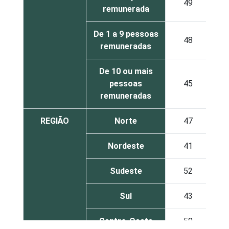
49
remunerada
De 1 a 9 pessoas
48
remuneradas
De 10 ou mais
pessoas
45
remuneradas
REGIÃO
Norte
47
Nordeste
41
Sudeste
52
Sul
43
Centro-Oeste
50