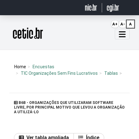
Ir para o conteúdo
A+
A-
A
Página inicial
Home
Encuestas
TIC Organizações Sem Fins Lucrativos
Tablas
B6B - ORGANIZAÇÕES QUE UTILIZARAM SOFTWARE
LIVRE, POR PRINCIPAL MOTIVO QUE LEVOU A ORGANIZAÇÃO
A UTILIZÁ-LO
Ver tabla ampliada
Índice