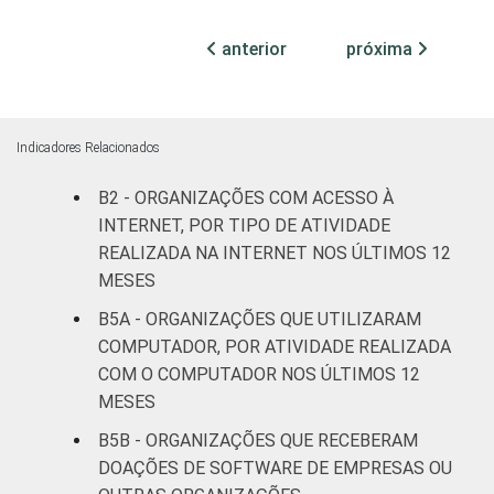
ATIVIDADES-
Associações
anterior
próxima
FIM
patronais,
40
profissionais e
sindicais
Indicadores Relacionados
Cultura e
54
recreação
B2 - ORGANIZAÇÕES COM ACESSO À
INTERNET, POR TIPO DE ATIVIDADE
Educação e
REALIZADA NA INTERNET NOS ÚLTIMOS 12
53
pesquisa
MESES
B5A - ORGANIZAÇÕES QUE UTILIZARAM
Desenvolvimento
COMPUTADOR, POR ATIVIDADE REALIZADA
e defesa de
44
COM O COMPUTADOR NOS ÚLTIMOS 12
direitos
MESES
Religião
54
B5B - ORGANIZAÇÕES QUE RECEBERAM
DOAÇÕES DE SOFTWARE DE EMPRESAS OU
Saúde e