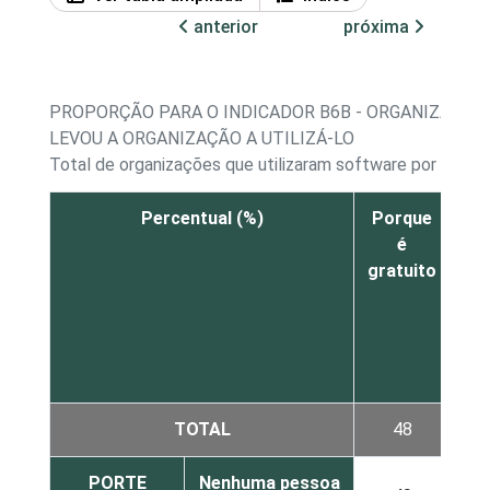
anterior
próxima
PROPORÇÃO PARA O INDICADOR B6B - ORGANIZAÇÕES
LEVOU A ORGANIZAÇÃO A UTILIZÁ-LO
Total de organizações que utilizaram software por licença
Percentual (%)
Porque
é
gratuito
a
ne
or
TOTAL
48
PORTE
Nenhuma pessoa