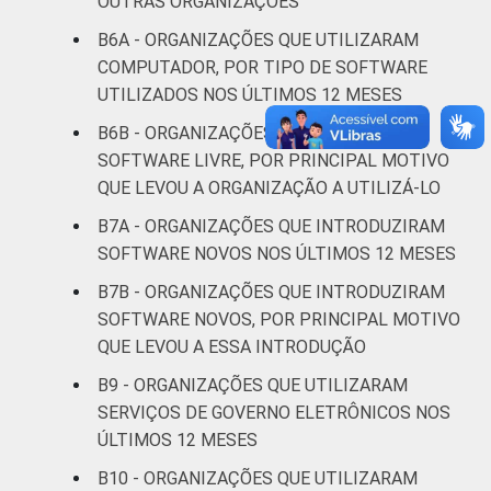
OUTRAS ORGANIZAÇÕES
assistência
55
B6A - ORGANIZAÇÕES QUE UTILIZARAM
social
COMPUTADOR, POR TIPO DE SOFTWARE
UTILIZADOS NOS ÚLTIMOS 12 MESES
Outros
45
B6B - ORGANIZAÇÕES QUE UTILIZARAM
SOFTWARE LIVRE, POR PRINCIPAL MOTIVO
Fonte: CGI.br/NIC.br, Centro Regional de
Estudos para o Desenvolvimento da
QUE LEVOU A ORGANIZAÇÃO A UTILIZÁ-LO
Sociedade da Informação (Cetic.br),
B7A - ORGANIZAÇÕES QUE INTRODUZIRAM
Pesquisa sobre o uso das Tecnologias de
SOFTWARE NOVOS NOS ÚLTIMOS 12 MESES
Informação e Comunicação nas organizações
B7B - ORGANIZAÇÕES QUE INTRODUZIRAM
sem fins lucrativos brasileiras - TIC
Organizações Sem Fins Lucrativos 2016
SOFTWARE NOVOS, POR PRINCIPAL MOTIVO
QUE LEVOU A ESSA INTRODUÇÃO
B9 - ORGANIZAÇÕES QUE UTILIZARAM
SERVIÇOS DE GOVERNO ELETRÔNICOS NOS
ÚLTIMOS 12 MESES
B10 - ORGANIZAÇÕES QUE UTILIZARAM