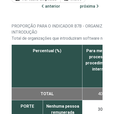
anterior
próxima
PROPORÇÃO PARA O INDICADOR B7B - ORGANIZAÇÕE
INTRODUÇÃO
Total de organizações que introduziram software novos 
Percentual (%)
Para melhorar
processos/
procedimento
internos
TOTAL
40
PORTE
Nenhuma pessoa
30
remunerada