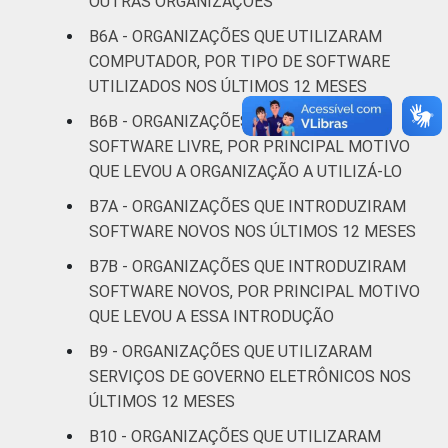
OUTRAS ORGANIZAÇÕES
social
B6A - ORGANIZAÇÕES QUE UTILIZARAM
COMPUTADOR, POR TIPO DE SOFTWARE
Outros
45
UTILIZADOS NOS ÚLTIMOS 12 MESES
B6B - ORGANIZAÇÕES QUE UTILIZARAM
Fonte: CGI.br/NIC.br, Centro Regional de
SOFTWARE LIVRE, POR PRINCIPAL MOTIVO
Estudos para o Desenvolvimento da
Sociedade da Informação (Cetic.br),
QUE LEVOU A ORGANIZAÇÃO A UTILIZÁ-LO
Pesquisa sobre o uso das Tecnologias de
B7A - ORGANIZAÇÕES QUE INTRODUZIRAM
Informação e Comunicação nas organizações
SOFTWARE NOVOS NOS ÚLTIMOS 12 MESES
sem fins lucrativos brasileiras - TIC
B7B - ORGANIZAÇÕES QUE INTRODUZIRAM
Organizações Sem Fins Lucrativos 2016
SOFTWARE NOVOS, POR PRINCIPAL MOTIVO
QUE LEVOU A ESSA INTRODUÇÃO
B9 - ORGANIZAÇÕES QUE UTILIZARAM
SERVIÇOS DE GOVERNO ELETRÔNICOS NOS
ÚLTIMOS 12 MESES
B10 - ORGANIZAÇÕES QUE UTILIZARAM