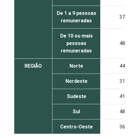
De 1 a 9 pessoas
37
remuneradas
De 10 ou mais
pessoas
48
remuneradas
REGIÃO
Norte
44
Nordeste
31
Sudeste
41
Sul
48
Centro-Oeste
36