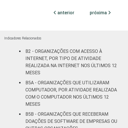
ATIVIDADES-
Associações
FIM
patronais,
anterior
próxima
33
profissionais e
sindicais
Cultura e
Indicadores Relacionados
59
recreação
B2 - ORGANIZAÇÕES COM ACESSO À
Educação e
INTERNET, POR TIPO DE ATIVIDADE
39
pesquisa
REALIZADA NA INTERNET NOS ÚLTIMOS 12
MESES
Desenvolvimento
B5A - ORGANIZAÇÕES QUE UTILIZARAM
e defesa de
30
COMPUTADOR, POR ATIVIDADE REALIZADA
direitos
COM O COMPUTADOR NOS ÚLTIMOS 12
MESES
Religião
44
B5B - ORGANIZAÇÕES QUE RECEBERAM
Saúde e
DOAÇÕES DE SOFTWARE DE EMPRESAS OU
assistência
43