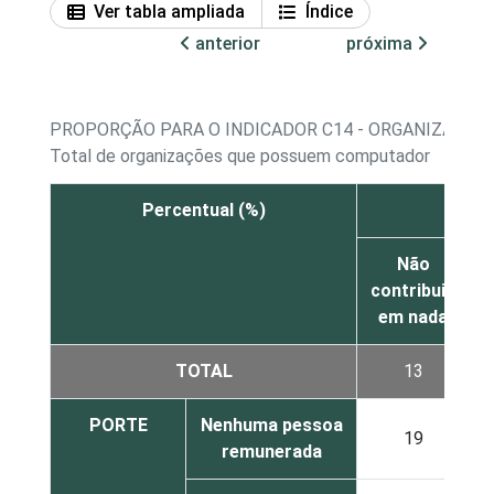
Ver tabla ampliada
Índice
anterior
próxima
PROPORÇÃO PARA O INDICADOR C14 - ORGANIZAÇÕE
Total de organizações que possuem computador
Percentual (%)
Não
C
contribuiu
em nada
TOTAL
13
PORTE
Nenhuma pessoa
19
remunerada