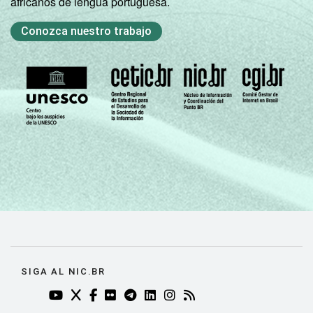
africanos de lengua portuguesa.
Conozca nuestro trabajo
SIGA AL NIC.BR
YOUTUBE DO NIC.BR (ABRE EM NOVA ABA)
TWITTER DO NIC.BR (ABRE EM NOVA ABA)
FACEBOOK DO NIC.BR (ABRE EM NOVA AB
FLICKR DO NIC.BR (ABRE EM NOVA AB
TELEGRAM DO NIC.BR (ABRE EM N
LINKEDIN DO NIC.BR (ABRE EM
INSTAGRAM DO NIC.BR (AB
RSS DO NIC.BR (ABRE 