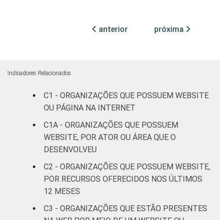
FIM
patronais,
7
profissionais e
sindicais
anterior
próxima
Cultura e
9
recreação
Indicadores Relacionados
Educação e
7
C1 - ORGANIZAÇÕES QUE POSSUEM WEBSITE
pesquisa
OU PÁGINA NA INTERNET
Desenvolvimento
C1A - ORGANIZAÇÕES QUE POSSUEM
e defesa de
18
WEBSITE, POR ATOR OU ÁREA QUE O
direitos
DESENVOLVEU
C2 - ORGANIZAÇÕES QUE POSSUEM WEBSITE,
Religião
12
POR RECURSOS OFERECIDOS NOS ÚLTIMOS
12 MESES
Saúde e
assistência
8
C3 - ORGANIZAÇÕES QUE ESTÃO PRESENTES
social