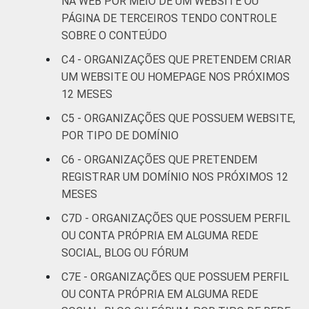
NA WEB POR MEIO DE UM WEBSITE OU
PÁGINA DE TERCEIROS TENDO CONTROLE
Outros
11
SOBRE O CONTEÚDO
C4 - ORGANIZAÇÕES QUE PRETENDEM CRIAR
Fonte: CGI.br/NIC.br, Centro Regional de
UM WEBSITE OU HOMEPAGE NOS PRÓXIMOS
Estudos para o Desenvolvimento da
12 MESES
Sociedade da Informação (Cetic.br),
Pesquisa sobre o uso das Tecnologias de
C5 - ORGANIZAÇÕES QUE POSSUEM WEBSITE,
Informação e Comunicação nas organizações
POR TIPO DE DOMÍNIO
sem fins lucrativos brasileiras - TIC
C6 - ORGANIZAÇÕES QUE PRETENDEM
Organizações Sem Fins Lucrativos 2016
REGISTRAR UM DOMÍNIO NOS PRÓXIMOS 12
MESES
C7D - ORGANIZAÇÕES QUE POSSUEM PERFIL
OU CONTA PRÓPRIA EM ALGUMA REDE
SOCIAL, BLOG OU FÓRUM
C7E - ORGANIZAÇÕES QUE POSSUEM PERFIL
OU CONTA PRÓPRIA EM ALGUMA REDE