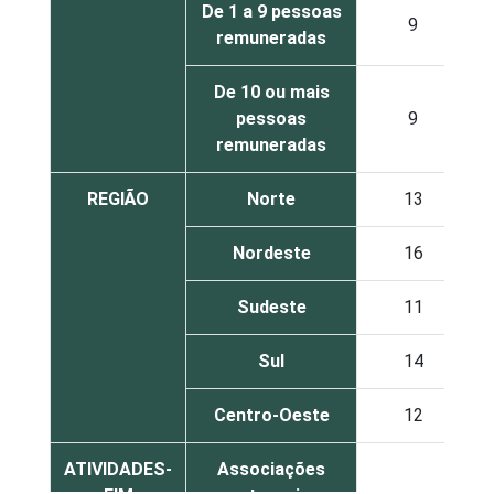
De 1 a 9 pessoas
9
remuneradas
De 10 ou mais
pessoas
9
remuneradas
REGIÃO
Norte
13
Nordeste
16
Sudeste
11
Sul
14
Centro-Oeste
12
ATIVIDADES-
Associações