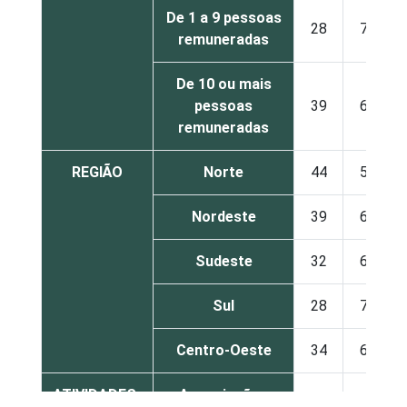
De 1 a 9 pessoas
28
71
remuneradas
De 10 ou mais
pessoas
39
61
remuneradas
REGIÃO
Norte
44
54
Nordeste
39
60
Sudeste
32
67
Sul
28
71
Centro-Oeste
34
66
ATIVIDADES-
Associações