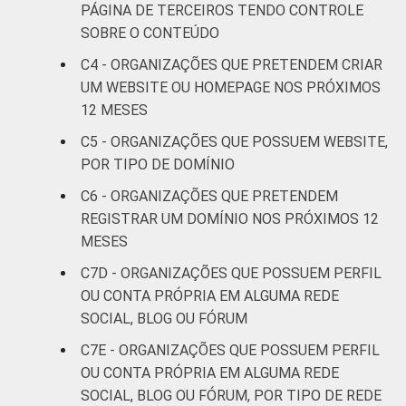
PÁGINA DE TERCEIROS TENDO CONTROLE
SOBRE O CONTEÚDO
Outros
32
68
C4 - ORGANIZAÇÕES QUE PRETENDEM CRIAR
UM WEBSITE OU HOMEPAGE NOS PRÓXIMOS
Fonte: CGI.br/NIC.br, Centro Regional de
12 MESES
Estudos para o Desenvolvimento da
Sociedade da Informação (Cetic.br),
C5 - ORGANIZAÇÕES QUE POSSUEM WEBSITE,
Pesquisa sobre o uso das Tecnologias de
POR TIPO DE DOMÍNIO
Informação e Comunicação nas organizações
C6 - ORGANIZAÇÕES QUE PRETENDEM
sem fins lucrativos brasileiras - TIC
REGISTRAR UM DOMÍNIO NOS PRÓXIMOS 12
Organizações Sem Fins Lucrativos 2016
MESES
C7D - ORGANIZAÇÕES QUE POSSUEM PERFIL
OU CONTA PRÓPRIA EM ALGUMA REDE
SOCIAL, BLOG OU FÓRUM
C7E - ORGANIZAÇÕES QUE POSSUEM PERFIL
OU CONTA PRÓPRIA EM ALGUMA REDE
SOCIAL, BLOG OU FÓRUM, POR TIPO DE REDE