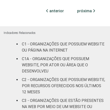
FIM
patronais,
27
73
profissionais e
anterior
próxima
sindicais
Cultura e
32
68
recreação
Indicadores Relacionados
C1 - ORGANIZAÇÕES QUE POSSUEM WEBSITE
Educação e
38
62
OU PÁGINA NA INTERNET
pesquisa
C1A - ORGANIZAÇÕES QUE POSSUEM
Desenvolvimento
WEBSITE, POR ATOR OU ÁREA QUE O
e defesa de
41
58
DESENVOLVEU
direitos
C2 - ORGANIZAÇÕES QUE POSSUEM WEBSITE,
POR RECURSOS OFERECIDOS NOS ÚLTIMOS
Religião
29
70
12 MESES
Saúde e
C3 - ORGANIZAÇÕES QUE ESTÃO PRESENTES
assistência
42
57
NA WEB POR MEIO DE UM WEBSITE OU
social