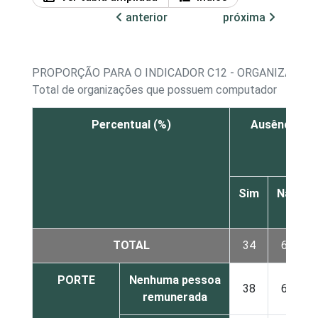
anterior
próxima
PROPORÇÃO PARA O INDICADOR C12 - ORGANIZAÇÕE
Total de organizações que possuem computador
Percentual (%)
Ausência de
Sim
Não
TOTAL
34
66
PORTE
Nenhuma pessoa
38
61
remunerada