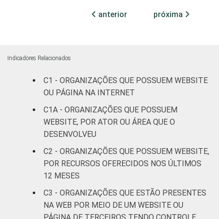
anterior
próxima
Cultura e
74
26
recreação
Educação e
Indicadores Relacionados
71
29
pesquisa
C1 - ORGANIZAÇÕES QUE POSSUEM WEBSITE
OU PÁGINA NA INTERNET
Desenvolvimento
e defesa de
55
45
C1A - ORGANIZAÇÕES QUE POSSUEM
direitos
WEBSITE, POR ATOR OU ÁREA QUE O
DESENVOLVEU
Religião
66
34
C2 - ORGANIZAÇÕES QUE POSSUEM WEBSITE,
POR RECURSOS OFERECIDOS NOS ÚLTIMOS
Saúde e
12 MESES
assistência
71
29
social
C3 - ORGANIZAÇÕES QUE ESTÃO PRESENTES
NA WEB POR MEIO DE UM WEBSITE OU
Outros
52
48
PÁGINA DE TERCEIROS TENDO CONTROLE