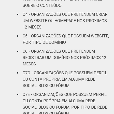
SOBRE O CONTEÚDO
Fonte: CGI.br/NIC.br, Centro Regional de
C4 - ORGANIZAÇÕES QUE PRETENDEM CRIAR
Estudos para o Desenvolvimento da
UM WEBSITE OU HOMEPAGE NOS PRÓXIMOS
Sociedade da Informação (Cetic.br),
12 MESES
Pesquisa sobre o uso das Tecnologias de
Informação e Comunicação nas organizações
C5 - ORGANIZAÇÕES QUE POSSUEM WEBSITE,
sem fins lucrativos brasileiras - TIC
POR TIPO DE DOMÍNIO
Organizações Sem Fins Lucrativos 2016
C6 - ORGANIZAÇÕES QUE PRETENDEM
REGISTRAR UM DOMÍNIO NOS PRÓXIMOS 12
MESES
C7D - ORGANIZAÇÕES QUE POSSUEM PERFIL
OU CONTA PRÓPRIA EM ALGUMA REDE
SOCIAL, BLOG OU FÓRUM
C7E - ORGANIZAÇÕES QUE POSSUEM PERFIL
OU CONTA PRÓPRIA EM ALGUMA REDE
SOCIAL, BLOG OU FÓRUM, POR TIPO DE REDE
SOCIAL, BLOG OU FÓRUM