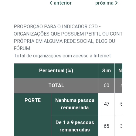
anterior
próxima
PROPORÇÃO PARA O INDICADOR C7D -
ORGANIZAÇÕES QUE POSSUEM PERFIL OU CONTA
PRÓPRIA EM ALGUMA REDE SOCIAL, BLOG OU
FÓRUM
Total de organizações com acesso à Internet
Percentual (%)
Sim
Não
TOTAL
60
40
PORTE
Nenhuma pessoa
47
53
remunerada
De 1 a 9 pessoas
65
35
remuneradas