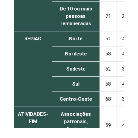
De 10 ou mais
pessoas
71
29
remuneradas
REGIÃO
Norte
51
49
Nordeste
58
42
Sudeste
62
38
Sul
58
42
Centro-Oeste
68
32
ATIVIDADES-
Associações
FIM
patronais,
59
41
profissionais e
sindicais