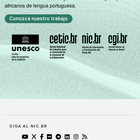
africanos de lengua portuguesa.
Conozca nuestro trabajo
SIGA AL NIC.BR
YOUTUBE DO NIC.BR (ABRE EM NOVA ABA)
TWITTER DO NIC.BR (ABRE EM NOVA ABA)
FACEBOOK DO NIC.BR (ABRE EM NOVA AB
FLICKR DO NIC.BR (ABRE EM NOVA AB
TELEGRAM DO NIC.BR (ABRE EM N
LINKEDIN DO NIC.BR (ABRE EM
INSTAGRAM DO NIC.BR (AB
RSS DO NIC.BR (ABRE 