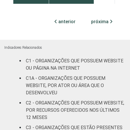
Centro-Oeste
24
42
anterior
próxima
ATIVIDADES-
Associações
FIM
patronais,
31
43
profissionais e
sindicais
Indicadores Relacionados
Cultura e
C1 - ORGANIZAÇÕES QUE POSSUEM WEBSITE
25
45
recreação
OU PÁGINA NA INTERNET
C1A - ORGANIZAÇÕES QUE POSSUEM
Educação e
32
47
WEBSITE, POR ATOR OU ÁREA QUE O
pesquisa
DESENVOLVEU
C2 - ORGANIZAÇÕES QUE POSSUEM WEBSITE,
Desenvolvimento
e defesa de
32
39
POR RECURSOS OFERECIDOS NOS ÚLTIMOS
direitos
12 MESES
C3 - ORGANIZAÇÕES QUE ESTÃO PRESENTES