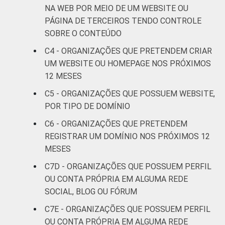
Religião
27
52
NA WEB POR MEIO DE UM WEBSITE OU
PÁGINA DE TERCEIROS TENDO CONTROLE
Saúde e
SOBRE O CONTEÚDO
assistência
20
45
social
C4 - ORGANIZAÇÕES QUE PRETENDEM CRIAR
UM WEBSITE OU HOMEPAGE NOS PRÓXIMOS
Outros
33
29
12 MESES
C5 - ORGANIZAÇÕES QUE POSSUEM WEBSITE,
Fonte: CGI.br/NIC.br, Centro Regional de
POR TIPO DE DOMÍNIO
Estudos para o Desenvolvimento da
C6 - ORGANIZAÇÕES QUE PRETENDEM
Sociedade da Informação (Cetic.br),
REGISTRAR UM DOMÍNIO NOS PRÓXIMOS 12
Pesquisa sobre o uso das Tecnologias de
MESES
Informação e Comunicação nas organizações
sem fins lucrativos brasileiras - TIC
C7D - ORGANIZAÇÕES QUE POSSUEM PERFIL
Organizações Sem Fins Lucrativos 2016
OU CONTA PRÓPRIA EM ALGUMA REDE
SOCIAL, BLOG OU FÓRUM
C7E - ORGANIZAÇÕES QUE POSSUEM PERFIL
OU CONTA PRÓPRIA EM ALGUMA REDE