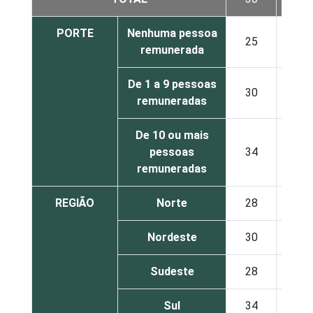
PORTE
Nenhuma pessoa
25
42
remunerada
De 1 a 9 pessoas
30
44
remuneradas
De 10 ou mais
pessoas
34
41
remuneradas
REGIÃO
Norte
28
35
Nordeste
30
41
Sudeste
28
43
Sul
34
45