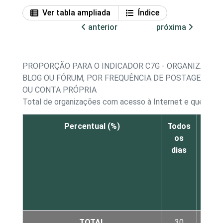
Ver tabla ampliada
Índice
anterior
próxima
PROPORÇÃO PARA O INDICADOR C7G - ORGANIZAÇÕE
BLOG OU FÓRUM, POR FREQUÊNCIA DE POSTAGEM DE
OU CONTA PRÓPRIA
Total de organizações com acesso à Internet e que possu
Percentual (%)
Todos
Pel
os
men
dias
um
vez 
sema
TOTAL
30
42