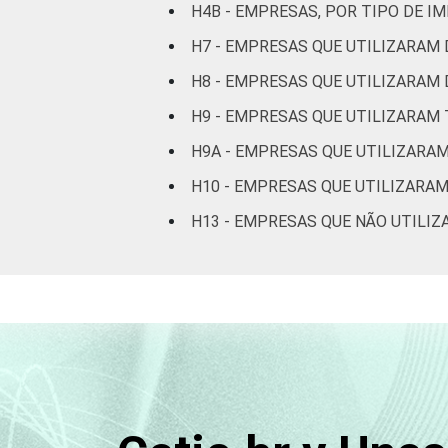
H4B - EMPRESAS, POR TIPO DE I
comunicação
H7 - EMPRESAS QUE UTILIZARAM 
Atividades
H8 - EMPRESAS QUE UTILIZARAM 
imobiliárias,
H9 - EMPRESAS QUE UTILIZARAM 
atividades
profissionais,
H9A - EMPRESAS QUE UTILIZARAM
científicas e
H10 - EMPRESAS QUE UTILIZARAM
técnicas, atividades
administrativas e
H13 - EMPRESAS QUE NÃO UTILIZ
serviços
complementares
Artes, cultura,
esporte e recreação,
outras atividades de
serviços
Fonte: CGI.br/NIC.br, Centro Regional 