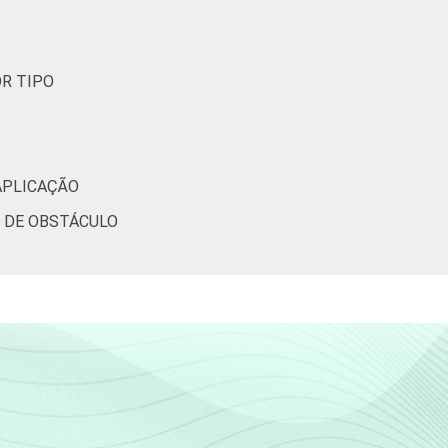
76
48
OR TIPO
63
34
 APLICAÇÃO
O DE OBSTÁCULO
58
39
(Cetic.br), Pesquisa sobre o uso das