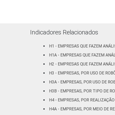
MERCADOS
Indústria de
DE
transformação
ATUAÇÃO
Construção
Indicadores Relacionados
Comércio, reparação
de veículos
H1 - EMPRESAS QUE FAZEM ANÁLI
automotores e
H1A - EMPRESAS QUE FAZEM ANÁL
motocicletas
H2 - EMPRESAS QUE FAZEM ANÁLI
Transporte,
H3 - EMPRESAS, POR USO DE ROB
armazenagem e
H3A - EMPRESAS, POR USO DE RO
correio
H3B - EMPRESAS, POR TIPO DE R
Alojamento e
H4 - EMPRESAS, POR REALIZAÇÃO
alimentação
H4A - EMPRESAS, POR MEIO DE R
Informação e