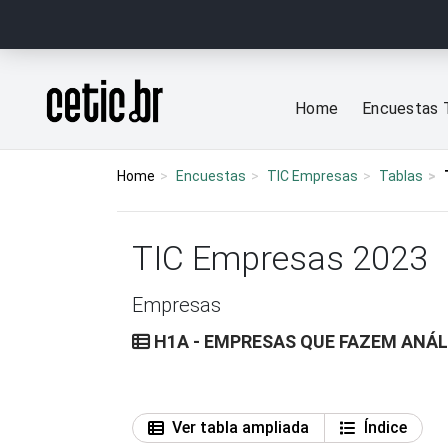
Ir para o conteúdo
Página inicial
Home
Encuestas 
Home
Encuestas
TIC Empresas
Tablas
TIC Empresas 2023
Empresas
H1A - EMPRESAS QUE FAZEM ANÁLI
Ver tabla ampliada
Índice