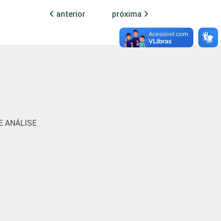
anterior
próxima
58
27
69
58
65
64
E ANÁLISE
53
55
64
36