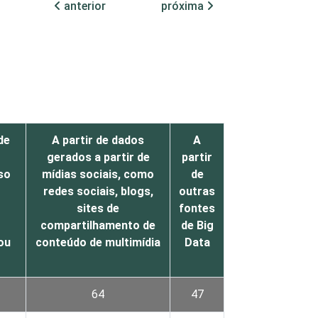
anterior
próxima
de
A partir de dados
A
gerados a partir de
partir
so
mídias sociais, como
de
redes sociais, blogs,
outras
sites de
fontes
compartilhamento de
de Big
ou
conteúdo de multimídia
Data
64
47