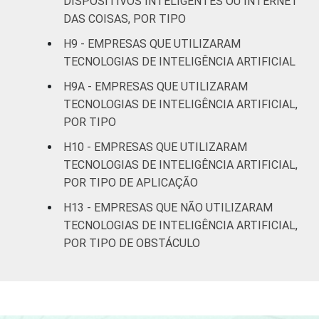
DISPOSITIVOS INTELIGENTES OU INTERNET
recreação,
DAS COISAS, POR TIPO
53
outras
H9 - EMPRESAS QUE UTILIZARAM
atividades de
TECNOLOGIAS DE INTELIGÊNCIA ARTIFICIAL
serviços
H9A - EMPRESAS QUE UTILIZARAM
Fonte: CGI.br/NIC.br, Centro Regional de
TECNOLOGIAS DE INTELIGÊNCIA ARTIFICIAL,
Estudos para o Desenvolvimento da
POR TIPO
Sociedade da Informação (Cetic.br),
H10 - EMPRESAS QUE UTILIZARAM
Pesquisa sobre o uso das tecnologias de
TECNOLOGIAS DE INTELIGÊNCIA ARTIFICIAL,
Informação e comunicação nas empresas
POR TIPO DE APLICAÇÃO
brasileiras - TIC Empresas 2023.
H13 - EMPRESAS QUE NÃO UTILIZARAM
TECNOLOGIAS DE INTELIGÊNCIA ARTIFICIAL,
POR TIPO DE OBSTÁCULO