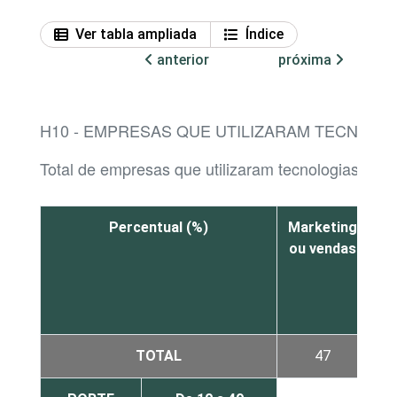
Ver tabla ampliada
Índice
anterior
próxima
H10 - EMPRESAS QUE UTILIZARAM TECNOLOGI
Total de empresas que utilizaram tecnologias de Inte
Percentual (%)
Marketing
Pr
ou vendas
p
TOTAL
47