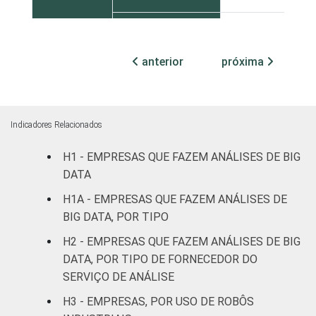
Centro-Oeste
43
anterior
próxima
MERCADOS
Indústria de
48
DE
transformação
ATUAÇÃO
Construção
36
Indicadores Relacionados
Comércio,
H1 - EMPRESAS QUE FAZEM ANÁLISES DE BIG
reparação de
DATA
veículos
59
H1A - EMPRESAS QUE FAZEM ANÁLISES DE
automotores e
BIG DATA, POR TIPO
motocicletas
H2 - EMPRESAS QUE FAZEM ANÁLISES DE BIG
Transporte,
DATA, POR TIPO DE FORNECEDOR DO
armazenagem e
37
SERVIÇO DE ANÁLISE
correio
H3 - EMPRESAS, POR USO DE ROBÔS