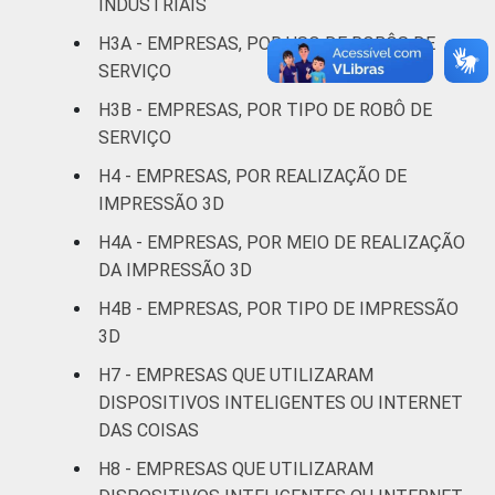
INDUSTRIAIS
Alojamento e
62
alimentação
H3A - EMPRESAS, POR USO DE ROBÔS DE
SERVIÇO
Informação e
46
H3B - EMPRESAS, POR TIPO DE ROBÔ DE
comunicação
SERVIÇO
Atividades
H4 - EMPRESAS, POR REALIZAÇÃO DE
imobiliárias,
IMPRESSÃO 3D
atividades
H4A - EMPRESAS, POR MEIO DE REALIZAÇÃO
profissionais,
DA IMPRESSÃO 3D
científicas e
29
técnicas,
H4B - EMPRESAS, POR TIPO DE IMPRESSÃO
atividades
3D
administrativas
H7 - EMPRESAS QUE UTILIZARAM
e serviços
DISPOSITIVOS INTELIGENTES OU INTERNET
complementares
DAS COISAS
Artes, cultura,
H8 - EMPRESAS QUE UTILIZARAM
esporte e