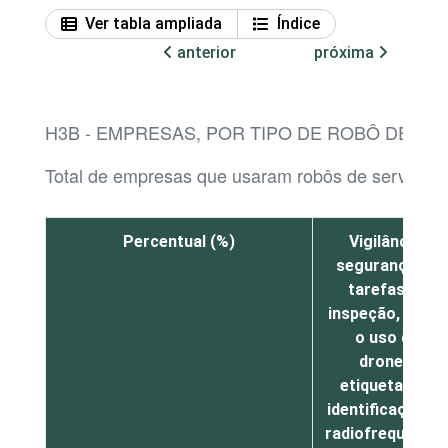
Ver tabla ampliada
Índice
anterior
próxima
H3B - EMPRESAS, POR TIPO DE ROBÔ DE SE
Total de empresas que usaram robôs de serviços
Percentual (%)
Vigilância,
segurança ou
tarefas de
inspeção, como
o uso de
drones,
etiquetas de
identificação de
radiofrequência