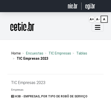
Ir para o conteúdo
A+
A-
A
Página inicial
Home
Encuestas
TIC Empresas
Tablas
TIC Empresas 2023
TIC Empresas 2023
Empresas
H3B - EMPRESAS, POR TIPO DE ROBÔ DE SERVIÇO