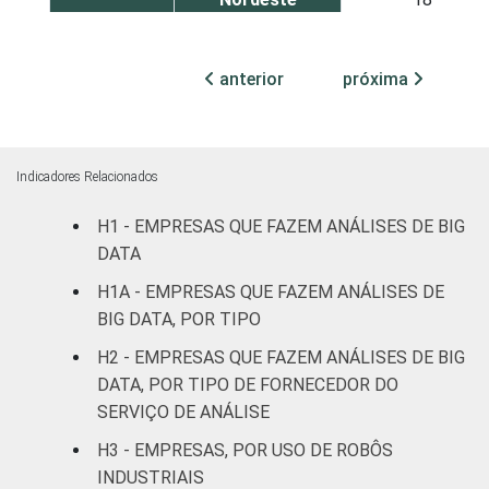
Sudeste
38
anterior
próxima
Sul
37
Centro-Oeste
71
Indicadores Relacionados
MERCADOS
Indústria de
H1 - EMPRESAS QUE FAZEM ANÁLISES DE BIG
29
DE
transformação
DATA
ATUAÇÃO
H1A - EMPRESAS QUE FAZEM ANÁLISES DE
Construção
69
BIG DATA, POR TIPO
Comércio,
H2 - EMPRESAS QUE FAZEM ANÁLISES DE BIG
reparação de
DATA, POR TIPO DE FORNECEDOR DO
veículos
37
SERVIÇO DE ANÁLISE
automotores e
H3 - EMPRESAS, POR USO DE ROBÔS
motocicletas
INDUSTRIAIS