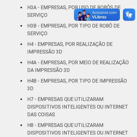
Transporte,
H3A - EMPRESAS, POR USO DE ROBÔS DE
armazenagem e
45
SERVIÇO
correio
H3B - EMPRESAS, POR TIPO DE ROBÔ DE
SERVIÇO
Alojamento e
0
alimentação
H4 - EMPRESAS, POR REALIZAÇÃO DE
IMPRESSÃO 3D
Informação e
12
H4A - EMPRESAS, POR MEIO DE REALIZAÇÃO
comunicação
DA IMPRESSÃO 3D
Atividades
H4B - EMPRESAS, POR TIPO DE IMPRESSÃO
imobiliárias,
3D
atividades
H7 - EMPRESAS QUE UTILIZARAM
profissionais,
DISPOSITIVOS INTELIGENTES OU INTERNET
científicas e
49
DAS COISAS
técnicas,
atividades
H8 - EMPRESAS QUE UTILIZARAM
administrativas
DISPOSITIVOS INTELIGENTES OU INTERNET