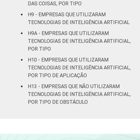
e serviços
DAS COISAS, POR TIPO
complementares
H9 - EMPRESAS QUE UTILIZARAM
TECNOLOGIAS DE INTELIGÊNCIA ARTIFICIAL
Artes, cultura,
esporte e
H9A - EMPRESAS QUE UTILIZARAM
recreação,
TECNOLOGIAS DE INTELIGÊNCIA ARTIFICIAL,
40
outras
POR TIPO
atividades de
H10 - EMPRESAS QUE UTILIZARAM
serviços
TECNOLOGIAS DE INTELIGÊNCIA ARTIFICIAL,
POR TIPO DE APLICAÇÃO
Fonte: CGI.br/NIC.br, Centro Regional de
Estudos para o Desenvolvimento da
H13 - EMPRESAS QUE NÃO UTILIZARAM
Sociedade da Informação (Cetic.br),
TECNOLOGIAS DE INTELIGÊNCIA ARTIFICIAL,
Pesquisa sobre o uso das tecnologias de
POR TIPO DE OBSTÁCULO
Informação e comunicação nas empresas
brasileiras - TIC Empresas 2023.