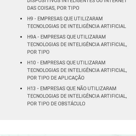
DISPOSITIVOS INTELIGENTES OU INTERNET
Artes, cultura,
DAS COISAS, POR TIPO
esporte e
H9 - EMPRESAS QUE UTILIZARAM
recreação,
72
TECNOLOGIAS DE INTELIGÊNCIA ARTIFICIAL
outras
atividades de
H9A - EMPRESAS QUE UTILIZARAM
serviços
TECNOLOGIAS DE INTELIGÊNCIA ARTIFICIAL,
POR TIPO
Fonte: CGI.br/NIC.br, Centro Regional de
H10 - EMPRESAS QUE UTILIZARAM
Estudos para o Desenvolvimento da
TECNOLOGIAS DE INTELIGÊNCIA ARTIFICIAL,
Sociedade da Informação (Cetic.br),
POR TIPO DE APLICAÇÃO
Pesquisa sobre o uso das tecnologias de
Informação e comunicação nas empresas
H13 - EMPRESAS QUE NÃO UTILIZARAM
brasileiras - TIC Empresas 2023.
TECNOLOGIAS DE INTELIGÊNCIA ARTIFICIAL,
POR TIPO DE OBSTÁCULO