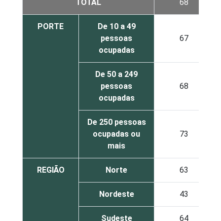
TOTAL
68
PORTE
De 10 a 49
pessoas
67
ocupadas
De 50 a 249
pessoas
68
ocupadas
De 250 pessoas
ocupadas ou
73
mais
REGIÃO
Norte
63
Nordeste
43
Sudeste
64