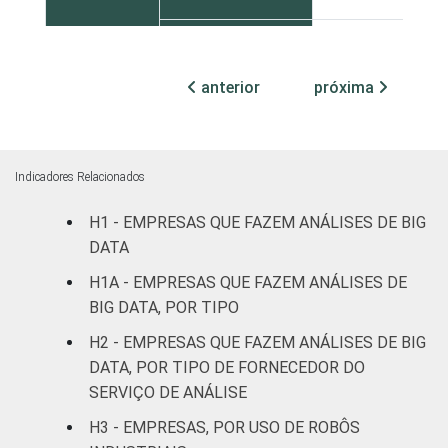
Sul
76
anterior
próxima
Centro-Oeste
87
MERCADOS
Indústria de
71
DE
transformação
Indicadores Relacionados
ATUAÇÃO
Construção
66
H1 - EMPRESAS QUE FAZEM ANÁLISES DE BIG
DATA
Comércio,
H1A - EMPRESAS QUE FAZEM ANÁLISES DE
reparação de
BIG DATA, POR TIPO
veículos
73
automotores e
H2 - EMPRESAS QUE FAZEM ANÁLISES DE BIG
motocicletas
DATA, POR TIPO DE FORNECEDOR DO
SERVIÇO DE ANÁLISE
Transporte,
H3 - EMPRESAS, POR USO DE ROBÔS
armazenagem e
53