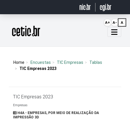
Ir para o conteúdo
A+
A-
A
Página inicial
Home
Encuestas
TIC Empresas
Tablas
TIC Empresas 2023
TIC Empresas 2023
Empresas
H4A - EMPRESAS, POR MEIO DE REALIZAÇÃO DA
IMPRESSÃO 3D