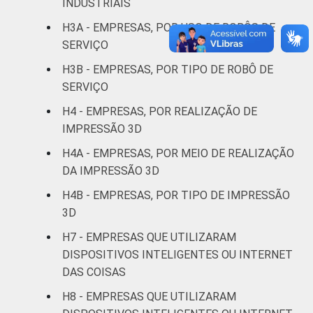
INDUSTRIAIS
correio
H3A - EMPRESAS, POR USO DE ROBÔS DE
Alojamento e
SERVIÇO
70
alimentação
H3B - EMPRESAS, POR TIPO DE ROBÔ DE
SERVIÇO
Informação e
69
comunicação
H4 - EMPRESAS, POR REALIZAÇÃO DE
IMPRESSÃO 3D
Atividades
H4A - EMPRESAS, POR MEIO DE REALIZAÇÃO
imobiliárias,
DA IMPRESSÃO 3D
atividades
profissionais,
H4B - EMPRESAS, POR TIPO DE IMPRESSÃO
científicas e
3D
46
técnicas,
H7 - EMPRESAS QUE UTILIZARAM
atividades
DISPOSITIVOS INTELIGENTES OU INTERNET
administrativas
DAS COISAS
e serviços
complementares
H8 - EMPRESAS QUE UTILIZARAM